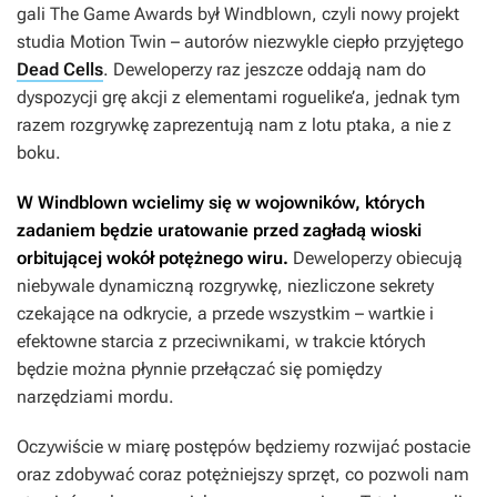
gali The Game Awards był
Windblown
, czyli nowy projekt
studia Motion Twin – autorów niezwykle ciepło przyjętego
Dead Cells
. Deweloperzy raz jeszcze oddają nam do
dyspozycji grę akcji z elementami roguelike’a, jednak tym
razem rozgrywkę zaprezentują nam z lotu ptaka, a nie z
boku.
W
Windblown
wcielimy się w wojowników, których
zadaniem będzie uratowanie przed zagładą wioski
orbitującej wokół potężnego wiru.
Deweloperzy obiecują
niebywale dynamiczną rozgrywkę, niezliczone sekrety
czekające na odkrycie, a przede wszystkim – wartkie i
efektowne starcia z przeciwnikami, w trakcie których
będzie można płynnie przełączać się pomiędzy
narzędziami mordu.
Oczywiście w miarę postępów będziemy rozwijać postacie
oraz zdobywać coraz potężniejszy sprzęt, co pozwoli nam