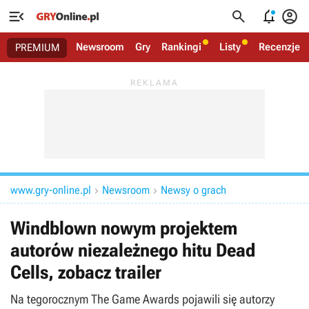




Newsroom
Gry
Rankingi
Listy
Recenzje
PREMIUM
www.gry-online.pl
Newsroom
Newsy o grach


Windblown nowym projektem
autorów niezależnego hitu Dead
Cells, zobacz trailer
Na tegorocznym The Game Awards pojawili się autorzy