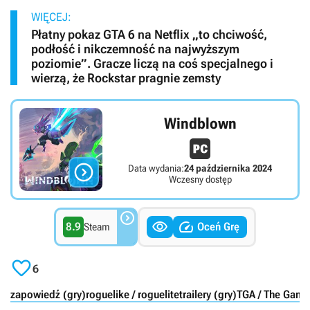
WIĘCEJ:
Płatny pokaz GTA 6 na Netflix „to chciwość,
podłość i nikczemność na najwyższym
poziomie”. Gracze liczą na coś specjalnego i
wierzą, że Rockstar pragnie zemsty
Windblown

Data wydania:
24 października 2024
Wczesny dostęp



8.9
Oceń Grę
Steam

6
zapowiedź (gry)
roguelike / roguelite
trailery (gry)
TGA / The Game