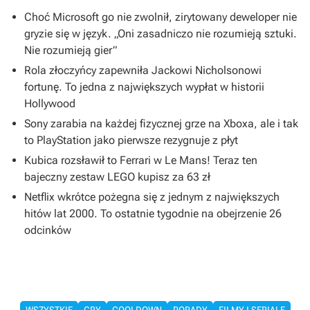
Choć Microsoft go nie zwolnił, zirytowany deweloper nie
gryzie się w język. „Oni zasadniczo nie rozumieją sztuki.
Nie rozumieją gier”
Rola złoczyńcy zapewniła Jackowi Nicholsonowi
fortunę. To jedna z największych wypłat w historii
Hollywood
Sony zarabia na każdej fizycznej grze na Xboxa, ale i tak
to PlayStation jako pierwsze rezygnuje z płyt
Kubica rozsławił to Ferrari w Le Mans! Teraz ten
bajeczny zestaw LEGO kupisz za 63 zł
Netflix wkrótce pożegna się z jednym z największych
hitów lat 2000. To ostatnie tygodnie na obejrzenie 26
odcinków
WSZYSTKIE
GRY
COOLDOWN
PORADY
FILMY I SERIALE