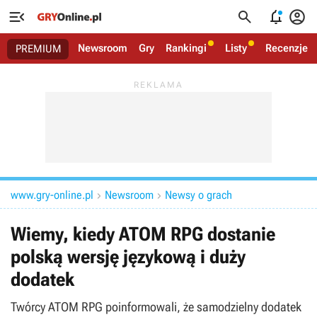




Newsroom
Gry
Rankingi
Listy
Recenzje
PREMIUM
www.gry-online.pl
Newsroom
Newsy o grach


Wiemy, kiedy ATOM RPG dostanie
polską wersję językową i duży
dodatek
Twórcy ATOM RPG poinformowali, że samodzielny dodatek