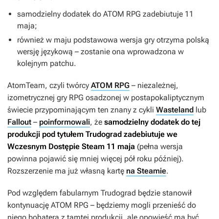
samodzielny dodatek do
ATOM RPG
zadebiutuje 11
maja;
również w maju podstawowa wersja gry otrzyma polską
wersję językową – zostanie ona wprowadzona w
kolejnym patchu.
AtomTeam, czyli twórcy
ATOM RPG
– niezależnej,
izometrycznej gry RPG osadzonej w postapokaliptycznym
świecie przypominającym ten znany z cykli
Wasteland
lub
Fallout
–
poinformowali
, że
samodzielny dodatek do tej
produkcji pod tytułem
Trudograd
zadebiutuje we
Wczesnym Dostępie Steam 11 maja
(pełna wersja
powinna pojawić się mniej więcej pół roku później).
Rozszerzenie ma już własną kartę
na Steamie
.
Pod względem fabularnym
Trudograd
będzie stanowił
kontynuację
ATOM RPG
– będziemy mogli przenieść do
niego bohatera z tamtej produkcji, ale opowieść ma być