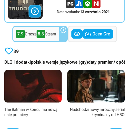

Data wydania:
13 września 2021



7.9
8.3
Oceń Grę
Gracze
Steam

39
DLC i dodatki
polskie wersje językowe (gry)
daty premier / opóźni
The Batman w końcu ma nową
Nadchodzi nowy mroczny serial
datę premiery
kryminalny od HBO