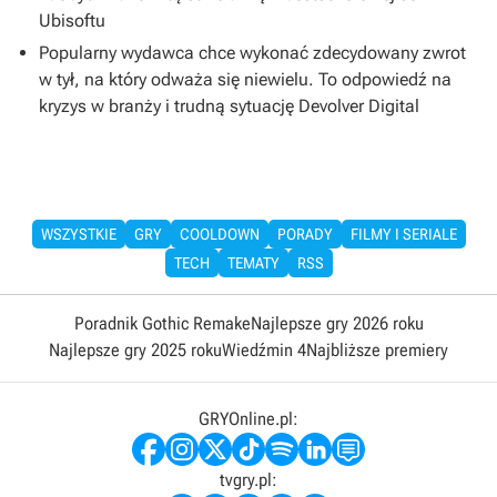
Ubisoftu
Popularny wydawca chce wykonać zdecydowany zwrot
w tył, na który odważa się niewielu. To odpowiedź na
kryzys w branży i trudną sytuację Devolver Digital
WSZYSTKIE
GRY
COOLDOWN
PORADY
FILMY I SERIALE
TECH
TEMATY
RSS
Poradnik Gothic Remake
Najlepsze gry 2026 roku
Najlepsze gry 2025 roku
Wiedźmin 4
Najbliższe premiery
GRYOnline.pl:
tvgry.pl: