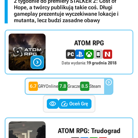
2 tygodnie do premiery STALKER 2: Cost of
Hope, a twórcy publikują takie coś. Długi
gameplay prezentuje wyczekiwane lokacje i
mutanta, lecz budzi zasadne obawy
ATOM RPG

Data wydania:
19 grudnia 2018

6.7
7.8
8.5
GRYOnline
Gracze
Steam


Oceń Grę
ATOM RPG: Trudograd