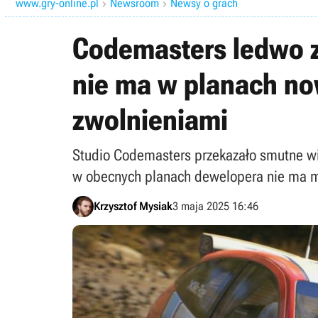
www.gry-online.pl
Newsroom
Newsy o grach


Codemasters ledwo za
nie ma w planach now
zwolnieniami
Studio Codemasters przekazało smutne wie
w obecnych planach dewelopera nie ma mie
Krzysztof Mysiak
3 maja 2025 16:46