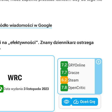
ródło wiadomości w Google
 na „efektywności”. Znany dziennikarz ostrzega
A

7.2
GRYOnline
7.7
Gracze
WRC
6.2
Steam
7.8
OpenCritic
Data wydania:
3 listopada 2023


Oceń Grę