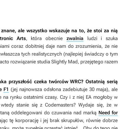
ą znane, ale wszystko wskazuje na to, że stoi za nią
tronic Arts
, która obecnie
zwalnia
ludzi i szuka
iami coraz dobitniej daje nam do zrozumienia, że nie
łaszcza tych realistycznych (najlepiej świadczy o tym
facto rozwiązanie studia Slightly Mad, przejętego razem
 jaka przyszłość czeka twórców
WRC
? Ostatnią serią
e
F1
(jej najnowsza odsłona zadebiutuje 30 maja), ale
e na rynku ostatnimi czasy. Czy i z niej EA mogłoby w
 wtedy stanie się z Codemasters? Wydaje się, że w
ostaną oddelegowani do czuwania nad marką
Need for
ąc tę korporację i jej brak skrupułów, równie dobrze
 roku, może zupełnie przestać istnieć… Oby do tego nie