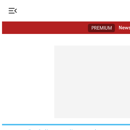

New
PREMIUM