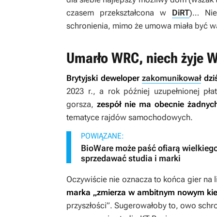
czasem przekształcona w
DiRT
)… Nie
schronienia, mimo że umowa miała być w
Umarło WRC, niech żyje 
Brytyjski deweloper
zakomunikował
dziś
2023 r., a rok później uzupełnionej p
gorsza,
zespół nie ma obecnie żadnych
tematyce rajdów samochodowych.
POWIĄZANE:
BioWare może paść ofiarą wielkiego
sprzedawać studia i marki
Oczywiście nie oznacza to końca gier na 
marka „zmierza w ambitnym nowym ki
przyszłości”. Sugerowałoby to, owo schron