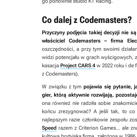
go ponownie studio KT Racing.
Co dalej z Codemasters?
Przyczyny podjęcia takiej decyzji nie s
właściciel Codemasters – firma Elec
oszczędności, a przy tym swoimi działan
widzi potencjału w grach wyścigowych, zw
kasacja
Project CARS 4
w 2022 roku i de 
z Codemasters).
W związku z tym
pojawia się pytanie,
gier, którą aktywnie rozwijają, pozostaj
ona również nie radziła sobie znakomici
końcu zrezygnować? A jeśli tak, to co
najlepszym razie członkowie zespołu z
Speed
razem z Criterion Games… ale znaj
kultowa brytyjska firma, założona w 1986