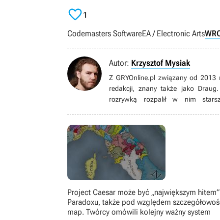

1
Codemasters Software
EA / Electronic Arts
WRC
Autor:
Krzysztof Mysiak
Z GRYOnline.pl związany od 2013 
redakcji, znany także jako Draug.
rozrywką rozpalił w nim starsz
bibliotekarza/infobrokera – ale nie
roku przeniósł się z Krakowa do P
konwentach, posiadania Subaru Imp
Project Caesar może być „największym hitem”
Paradoxu, także pod względem szczegółowoś
map. Twórcy omówili kolejny ważny system