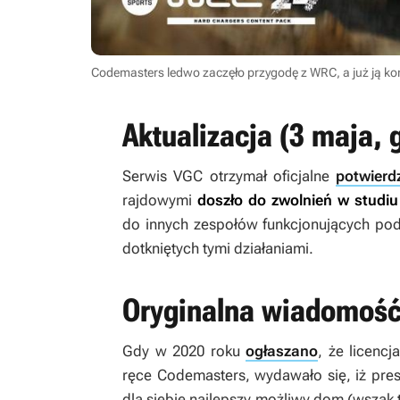
Codemasters ledwo zaczęło przygodę z WRC, a już ją koń
Aktualizacja (3 maja, 
Serwis VGC otrzymał oficjalne
potwierd
rajdowymi
doszło do zwolnień w studi
do innych zespołów funkcjonujących pod
dotkniętych tymi działaniami.
Oryginalna wiadomość 
Gdy w 2020 roku
ogłaszano
, że licenc
ręce Codemasters, wydawało się, iż pre
dla siebie najlepszy możliwy dom (wszak t