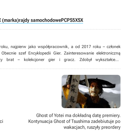
 (marka)
rajdy samochodowe
PC
PS5
XSX
roku, najpierw jako współpracownik, a od 2017 roku – członek
 Obecnie szef Encyklopedii Gier. Zainteresowanie elektroniczną
y brat – kolekcjoner gier i gracz. Zdobył wykształcenie
 poszedł w ślady Deckarda Caina czy Handlarza Cieni. Zanim w 2020
oznania, zdążył zostać zapamiętany z bywania na tolkienowskich
rezy i wywijania mieczem na firmowym parkingu.
Ghost of Yotei ma dokładną datę premiery.
ci
Kontynuacja Ghost of Tsushima zadebiutuje po
wakacjach, ruszyły preordery