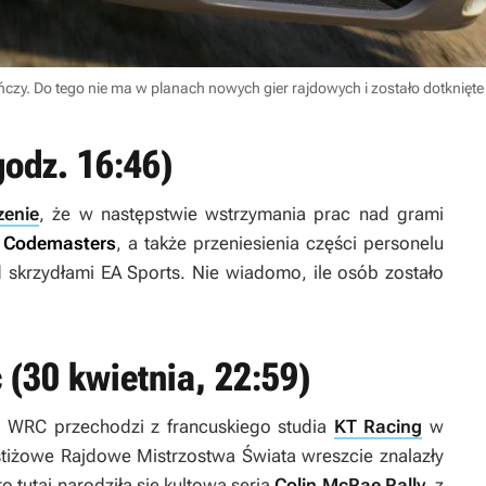
czy. Do tego nie ma w planach nowych gier rajdowych i zostało dotknięt
godz. 16:46)
zenie
, że w następstwie wstrzymania prac nad grami
u Codemasters
, a także przeniesienia części personelu
 skrzydłami EA Sports. Nie wiadomo, ile osób zostało
(30 kwietnia, 22:59)
ja WRC przechodzi z francuskiego studia
KT Racing
w
stiżowe Rajdowe Mistrzostwa Świata wreszcie znalazły
o tutaj narodziła się kultowa seria
Colin McRae Rally
, z