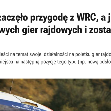
częło przygodę z WRC, a ju
ych gier rajdowych i zosta
ści na temat swojej działalności na poletku gier raj
jsca na następną pozycję tego typu (np. nową odsłonę