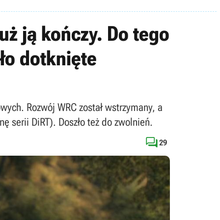
ż ją kończy. Do tego
ło dotknięte
dowych. Rozwój WRC został wstrzymany, a
 serii DiRT). Doszło też do zwolnień.

29