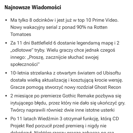
Najnowsze Wiadomości
Ma tylko 8 odcinków i jest już w top 10 Prime Video.
Nowy wakacyjny serial z ponad 90% na Rotten
Tomatoes
Za 11 dni Battlefield 6 dostanie legendarną mapę i 2
„odlotowe” tryby. Wielu graczy chce jednak czegoś
innego: „Proszę, zacznijcie słuchać swojej
społeczności”
10-letnia strzelanka z otwartym światem od Ubisoftu
dostała wielką aktualizację i kosztującą krocie wersję.
Gracze pomogą stworzyć nowy rozdział Ghost Recon
2 miesiące po premierze Gothic Remake pozbywa się
irytującego błędu, przez który nie dało się ukończyć gry.
Twórcy naprawili również dwie inne istotne usterki
Po 11 latach Wiedźmin 3 otrzymał funkcję, którą CD
Projekt Red porzucił przed premierą i nigdy nie
dokończył. Niektóre rzeczy gracze zobaczą po raz