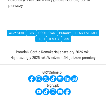
pierwszy
WSZYSTKIE
GRY
COOLDOWN
PORADY
FILMY I SERIALE
TECH
TEMATY
RSS
Poradnik Gothic Remake
Najlepsze gry 2026 roku
Najlepsze gry 2025 roku
Wiedźmin 4
Najbliższe premiery
GRYOnline.pl:
tvgry.pl: