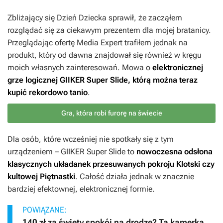
Zbliżający się Dzień Dziecka sprawił, że zacząłem
rozglądać się za ciekawym prezentem dla mojej bratanicy.
Przeglądając ofertę Media Expert trafiłem jednak na
produkt, który od dawna znajdował się również w kręgu
moich własnych zainteresowań. Mowa o
elektronicznej
grze logicznej GIIKER Super Slide, którą można teraz
kupić rekordowo tanio
.
Gra, która robi furorę na świecie
Dla osób, które wcześniej nie spotkały się z tym
urządzeniem – GIIKER Super Slide to
nowoczesna odsłona
klasycznych układanek przesuwanych pokroju Klotski czy
kultowej Piętnastki
. Całość działa jednak w znacznie
bardziej efektownej, elektronicznej formie.
POWIĄZANE:
140 zł za święty spokój na drodze? Ta kamerka