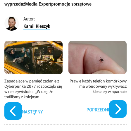
wyprzedaż
Media Expert
promocje sprzętowe
Autor:
Kamil Kleszyk
Zapadające w pamięć zadanie z
Prawie każdy telefon komórkowy
Cyberpunka 2077 rozpoczęło się
ma wbudowany wykrywacz
w rzeczywistości. „Widzę, że
kleszczy w aparacie
trafiliśmy z kolejnymi
przewidywaniami”
POPRZEDNI
NASTĘPNY