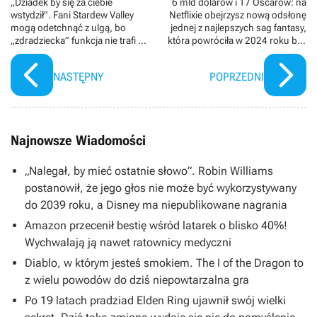
„Dziadek by się za ciebie
6 mld dolarów i 17 Oscarów: na
wstydził”. Fani Stardew Valley
Netflixie obejrzysz nową odsłonę
mogą odetchnąć z ulgą, bo
jednej z najlepszych sag fantasy,
„zdradziecka” funkcja nie trafi do
która powróciła w 2024 roku bez
gry
większego sukcesu
NASTĘPNY
POPRZEDNI
Najnowsze Wiadomości
„Nalegał, by mieć ostatnie słowo”. Robin Williams
postanowił, że jego głos nie może być wykorzystywany
do 2039 roku, a Disney ma niepublikowane nagrania
Amazon przecenił bestię wśród latarek o blisko 40%!
Wychwalają ją nawet ratownicy medyczni
Diablo, w którym jesteś smokiem. The I of the Dragon to
z wielu powodów do dziś niepowtarzalna gra
Po 19 latach pradziad Elden Ring ujawnił swój wielki