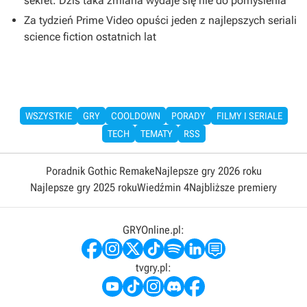
sekret. Dziś taka zmiana wydaje się nie do pomyślenia
Za tydzień Prime Video opuści jeden z najlepszych seriali
science fiction ostatnich lat
WSZYSTKIE
GRY
COOLDOWN
PORADY
FILMY I SERIALE
TECH
TEMATY
RSS
Poradnik Gothic Remake
Najlepsze gry 2026 roku
Najlepsze gry 2025 roku
Wiedźmin 4
Najbliższe premiery
GRYOnline.pl:
tvgry.pl: