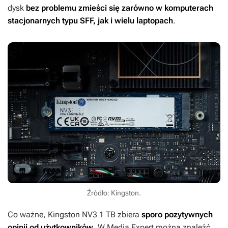
dysk
bez problemu zmieści się zarówno w komputerach
stacjonarnych typu SFF, jak i wielu laptopach
.
Źródło: Kingston.
Co ważne, Kingston NV3 1 TB zbiera
sporo pozytywnych
opinii od użytkowników
. W Media Expert można znaleźć