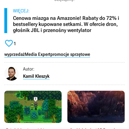
WIĘCEJ:
Cenowa miazga na Amazonie! Rabaty do 72% i
bestsellery kupowane setkami. W ofercie dron,
głośnik JBL i przenośny wentylator

1
wyprzedaż
Media Expert
promocje sprzętowe
Autor:
Kamil Kleszyk