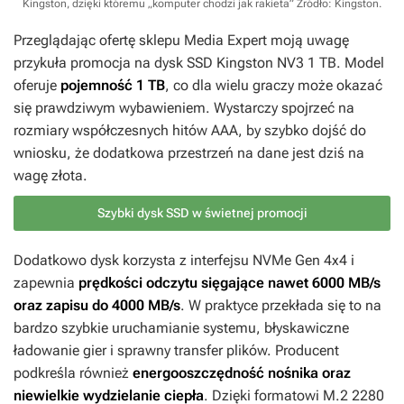
Kingston, dzięki któremu „komputer chodzi jak rakieta”
Źródło: Kingston
.
Przeglądając ofertę sklepu Media Expert moją uwagę
przykuła promocja na dysk SSD Kingston NV3 1 TB. Model
oferuje
pojemność 1 TB
, co dla wielu graczy może okazać
się prawdziwym wybawieniem. Wystarczy spojrzeć na
rozmiary współczesnych hitów AAA, by szybko dojść do
wniosku, że dodatkowa przestrzeń na dane jest dziś na
wagę złota.
Szybki dysk SSD w świetnej promocji
Dodatkowo dysk korzysta z interfejsu NVMe Gen 4x4 i
zapewnia
prędkości odczytu sięgające nawet 6000 MB/s
oraz zapisu do 4000 MB/s
. W praktyce przekłada się to na
bardzo szybkie uruchamianie systemu, błyskawiczne
ładowanie gier i sprawny transfer plików. Producent
podkreśla również
energooszczędność nośnika oraz
niewielkie wydzielanie ciepła
. Dzięki formatowi M.2 2280