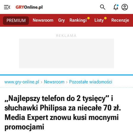




Newsroom
Gry
Rankingi
Listy
Recenzje
PREMIUM
www.gry-online.pl
Newsroom
Pozostałe wiadomości


„Najlepszy telefon do 2 tysięcy” i
słuchawki Philipsa za niecałe 70 zł.
Media Expert znowu kusi mocnymi
promocjami