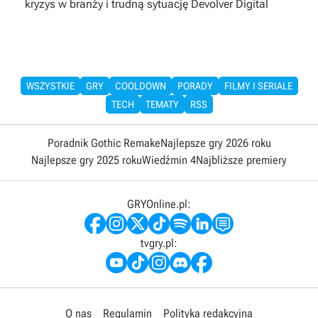
kryzys w branży i trudną sytuację Devolver Digital
WSZYSTKIE
GRY
COOLDOWN
PORADY
FILMY I SERIALE
TECH
TEMATY
RSS
Poradnik Gothic Remake
Najlepsze gry 2026 roku
Najlepsze gry 2025 roku
Wiedźmin 4
Najbliższe premiery
GRYOnline.pl:
tvgry.pl:
O nas
Regulamin
Polityka redakcyjna