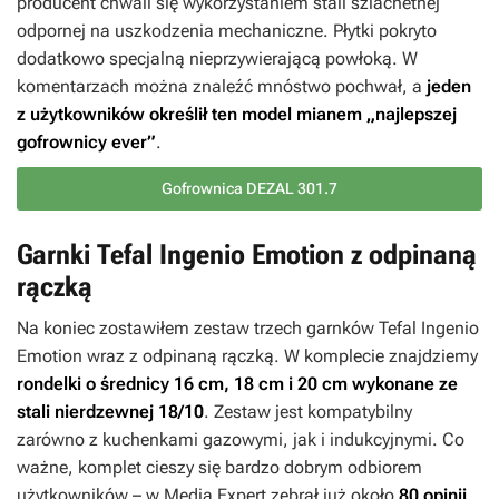
producent chwali się wykorzystaniem stali szlachetnej
odpornej na uszkodzenia mechaniczne. Płytki pokryto
dodatkowo specjalną nieprzywierającą powłoką. W
komentarzach można znaleźć mnóstwo pochwał, a
jeden
z użytkowników określił ten model mianem „najlepszej
gofrownicy ever”
.
Gofrownica DEZAL 301.7
Garnki Tefal Ingenio Emotion z odpinaną
rączką
Na koniec zostawiłem zestaw trzech garnków Tefal Ingenio
Emotion wraz z odpinaną rączką. W komplecie znajdziemy
rondelki o średnicy 16 cm, 18 cm i 20 cm wykonane ze
stali nierdzewnej 18/10
. Zestaw jest kompatybilny
zarówno z kuchenkami gazowymi, jak i indukcyjnymi. Co
ważne, komplet cieszy się bardzo dobrym odbiorem
użytkowników – w Media Expert zebrał już około
80 opinii