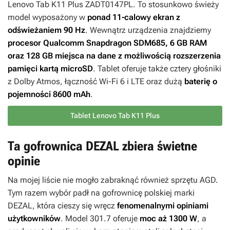
Lenovo Tab K11 Plus ZADT0147PL. To stosunkowo świeży
model wyposażony w
ponad 11-calowy ekran z
odświeżaniem 90 Hz
. Wewnątrz urządzenia znajdziemy
procesor Qualcomm Snapdragon SDM685, 6 GB RAM
oraz 128 GB miejsca na dane z możliwością rozszerzenia
pamięci kartą microSD
. Tablet oferuje także cztery głośniki
z Dolby Atmos, łączność Wi-Fi 6 i LTE oraz dużą
baterię o
pojemności 8600 mAh
.
Tablet Lenovo Tab K11 Plus
Ta gofrownica DEZAL zbiera świetne
opinie
Na mojej liście nie mogło zabraknąć również sprzętu AGD.
Tym razem wybór padł na gofrownicę polskiej marki
DEZAL, która cieszy się wręcz
fenomenalnymi opiniami
użytkowników
. Model 301.7 oferuje
moc aż 1300 W
, a