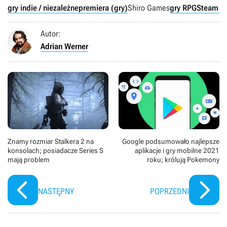
gry indie / niezależne
premiera (gry)
Shiro Games
gry RPG
Steam Ea
Autor:
Adrian Werner
Znamy rozmiar Stalkera 2 na
Google podsumowało najlepsze
konsolach; posiadacze Series S
aplikacje i gry mobilne 2021
mają problem
roku; królują Pokemony
NASTĘPNY
POPRZEDNI