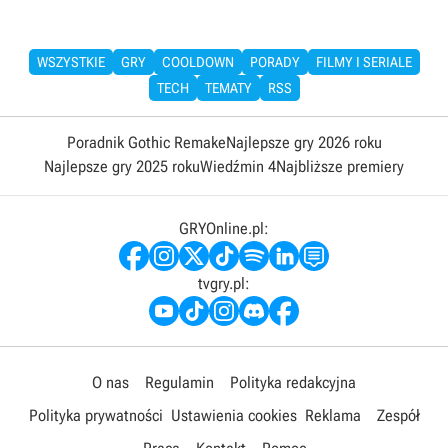
WSZYSTKIE
GRY
COOLDOWN
PORADY
FILMY I SERIALE
TECH
TEMATY
RSS
Poradnik Gothic Remake
Najlepsze gry 2026 roku
Najlepsze gry 2025 roku
Wiedźmin 4
Najbliższe premiery
GRYOnline.pl:
tvgry.pl:
O nas
Regulamin
Polityka redakcyjna
Polityka prywatności
Ustawienia cookies
Reklama
Zespół