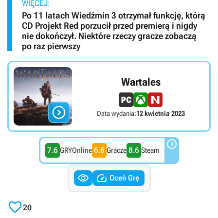
WIĘCEJ:
Po 11 latach Wiedźmin 3 otrzymał funkcję, którą
CD Projekt Red porzucił przed premierą i nigdy
nie dokończył. Niektóre rzeczy gracze zobaczą
po raz pierwszy
Wartales

Data wydania:
12 kwietnia 2023

7.6
6.6
8.6
GRYOnline
Gracze
Steam


Oceń Grę

20