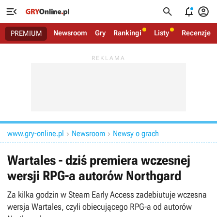




Newsroom
Gry
Rankingi
Listy
Recenzje
PREMIUM
www.gry-online.pl
Newsroom
Newsy o grach


Wartales - dziś premiera wczesnej
wersji RPG-a autorów Northgard
Za kilka godzin w Steam Early Access zadebiutuje wczesna
wersja Wartales, czyli obiecującego RPG-a od autorów