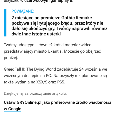
usłyszeć w
czerwcowym gameplay’u
.
POWIĄZANE:
2 miesiące po premierze Gothic Remake
pozbywa się irytującego błędu, przez który nie
dało się ukończyć gry. Twórcy naprawili również
dwie inne istotne usterki
Twórcy udostępnili również krótki materiał wideo
przedstawiający miasto Uxantis. Możecie go obejrzeć
poniżej.
GreedFall II: The Dying World
zadebiutuje 24 września we
wczesnym dostępie na PC. Na przyszły rok planowane są
także wydania na XSX/S oraz PS5.
Dziękujemy za przeczytanie artykułu.
Ustaw GRYOnline.pl jako preferowane źródło wiadomości
w Google