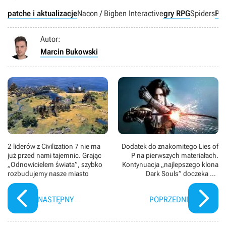
patche i aktualizacje
Nacon / Bigben Interactive
gry RPG
Spiders
PC
Autor:
Marcin Bukowski
2 liderów z Civilization 7 nie ma
Dodatek do znakomitego Lies of
już przed nami tajemnic. Grając
P na pierwszych materiałach.
„Odnowicielem świata”, szybko
Kontynuacja „najlepszego klona
rozbudujemy nasze miasto
Dark Souls” doczeka się
istotnych ulepszeń
NASTĘPNY
POPRZEDNI