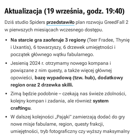
Aktualizacja (19 września, godz. 19:40)
Dziś studio Spiders
przedstawiło
plan rozwoju
GreedFall 2
w pierwszych miesiącach wczesnego dostępu.
Na starcie gra zaoferuje 3 regiony
(Teer Fradee, Thynię
i Uxantis), 6 towarzyszy, 6 drzewek umiejętności i
początek głównego wątku fabularnego.
Jesienią 2024 r. otrzymamy nowego kompana i
powiązane z nim questy, a także więcej głównej
opowieści,
bazę wypadową (tzw. hub), dodatkowy
region oraz 2 drzewka skilli.
Zimą będzie podobnie – czekają nas świeże zdolności,
kolejny kompan i zadania, ale również
system
craftingu
.
W dalszej kolejności „Pająki” zamierzają dodać do gry
nowe misje fabularne, region, questy frakcji,
umiejętności, tryb fotograficzny czy wyższy maksymalny