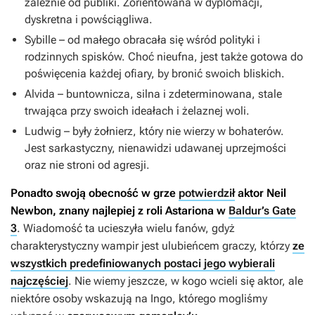
zależnie od publiki. Zorientowana w dyplomacji,
dyskretna i powściągliwa.
Sybille – od małego obracała się wśród polityki i
rodzinnych spisków. Choć nieufna, jest także gotowa do
poświęcenia każdej ofiary, by bronić swoich bliskich.
Alvida – buntownicza, silna i zdeterminowana, stale
trwająca przy swoich ideałach i żelaznej woli.
Ludwig – były żołnierz, który nie wierzy w bohaterów.
Jest sarkastyczny, nienawidzi udawanej uprzejmości
oraz nie stroni od agresji.
Ponadto swoją obecność w grze
potwierdził
aktor Neil
Newbon, znany najlepiej z roli Astariona w
Baldur’s Gate
3
. Wiadomość ta ucieszyła wielu fanów, gdyż
charakterystyczny wampir jest ulubieńcem graczy, którzy
ze
wszystkich predefiniowanych postaci jego wybierali
najczęściej
. Nie wiemy jeszcze, w kogo wcieli się aktor, ale
niektóre osoby wskazują na Ingo, którego mogliśmy