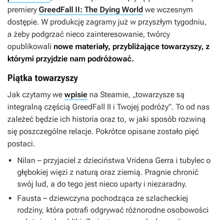
premiery
GreedFall II: The Dying World
we wczesnym
dostępie. W produkcję zagramy już w przyszłym tygodniu,
a żeby podgrzać nieco zainteresowanie, twórcy
opublikowali
nowe materiały, przybliżające towarzyszy, z
którymi przyjdzie nam podróżować.
Piątka towarzyszy
Jak czytamy we
wpisie
na Steamie, „towarzysze są
integralną częścią
GreedFall II
i Twojej podróży”. To od nas
zależeć będzie ich historia oraz to, w jaki sposób rozwiną
się poszczególne relacje. Pokrótce opisane zostało pięć
postaci.
Nilan – przyjaciel z dzieciństwa Vridena Gerra i tubylec o
głębokiej więzi z naturą oraz ziemią. Pragnie chronić
swój lud, a do tego jest nieco uparty i niezaradny.
Fausta – dziewczyna pochodząca ze szlacheckiej
rodziny, która potrafi odgrywać różnorodne osobowości