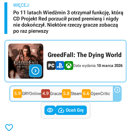
WIĘCEJ:
Po 11 latach Wiedźmin 3 otrzymał funkcję, którą
CD Projekt Red porzucił przed premierą i nigdy
nie dokończył. Niektóre rzeczy gracze zobaczą
po raz pierwszy
GreedFall: The Dying World
Data wydania:
10 marca 2026


5.9
4.9
5.8
6.6
GRYOnline
Gracze
Steam
OpenCritic


Oceń Grę
