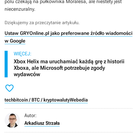
polu czekają na pułkownika Moralesa, ale niestety jest
niecenzuralny.
Dziękujemy za przeczytanie artykułu.
Ustaw GRYOnline.pl jako preferowane źródło wiadomości
w Google
WIĘCEJ:
Xbox Helix ma uruchamiać każdą grę z historii
Xboxa, ale Microsoft potrzebuje zgody
wydawców

tech
bitcoin / BTC / kryptowaluty
Webedia
Autor:
Arkadiusz Strzała