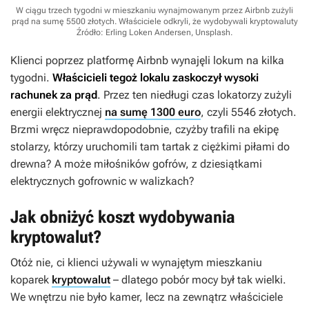
W ciągu trzech tygodni w mieszkaniu wynajmowanym przez Airbnb zużyli
prąd na sumę 5500 złotych. Właściciele odkryli, że wydobywali kryptowaluty
Źródło: Erling Loken Andersen, Unsplash
.
Klienci poprzez platformę Airbnb wynajęli lokum na kilka
tygodni.
Właścicieli tegoż lokalu zaskoczył wysoki
rachunek za prąd
. Przez ten niedługi czas lokatorzy zużyli
energii elektrycznej
na sumę 1300 euro
, czyli 5546 złotych.
Brzmi wręcz nieprawdopodobnie, czyżby trafili na ekipę
stolarzy, którzy uruchomili tam tartak z ciężkimi piłami do
drewna? A może miłośników gofrów, z dziesiątkami
elektrycznych gofrownic w walizkach?
Jak obniżyć koszt wydobywania
kryptowalut?
Otóż nie, ci klienci używali w wynajętym mieszkaniu
koparek
kryptowalut
– dlatego pobór mocy był tak wielki.
We wnętrzu nie było kamer, lecz na zewnątrz właściciele