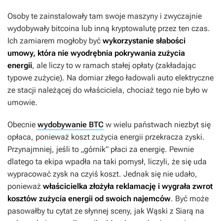
Osoby te zainstalowały tam swoje maszyny i zwyczajnie
wydobywały bitcoina lub inną kryptowalutę przez ten czas.
Ich zamiarem mogłoby być
wykorzystanie słabości
umowy, która nie wyodrębnia pokrywania zużycia
energii
, ale liczy to w ramach stałej opłaty (zakładając
typowe zużycie). Na domiar złego ładowali auto elektryczne
ze stacji należącej do właściciela, chociaż tego nie było w
umowie.
Obecnie
wydobywanie BTC
w wielu państwach niezbyt się
opłaca, ponieważ koszt zużycia energii przekracza zyski.
Przynajmniej, jeśli to „górnik” płaci za energię. Pewnie
dlatego ta ekipa wpadła na taki pomysł, liczyli, że się uda
wypracować zysk na czyiś koszt. Jednak się nie udało,
ponieważ
właścicielka złożyła reklamację i wygrała zwrot
kosztów zużycia energii od swoich najemców
. Być może
pasowałby tu cytat ze słynnej sceny, jak Wąski z Siarą na