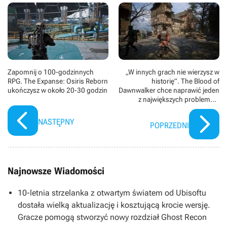
Zapomnij o 100-godzinnych
„W innych grach nie wierzysz w
RPG. The Expanse: Osiris Reborn
historię”. The Blood of
ukończysz w około 20-30 godzin
Dawnwalker chce naprawić jeden
z największych problemów
gatunku RPG
NASTĘPNY
POPRZEDNI
Najnowsze Wiadomości
10-letnia strzelanka z otwartym światem od Ubisoftu
dostała wielką aktualizację i kosztującą krocie wersję.
Gracze pomogą stworzyć nowy rozdział Ghost Recon