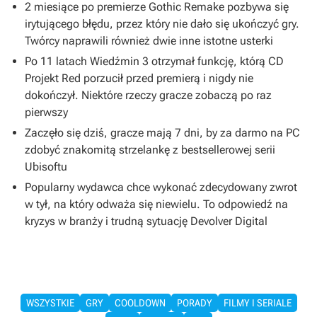
2 miesiące po premierze Gothic Remake pozbywa się
irytującego błędu, przez który nie dało się ukończyć gry.
Twórcy naprawili również dwie inne istotne usterki
Po 11 latach Wiedźmin 3 otrzymał funkcję, którą CD
Projekt Red porzucił przed premierą i nigdy nie
dokończył. Niektóre rzeczy gracze zobaczą po raz
pierwszy
Zaczęło się dziś, gracze mają 7 dni, by za darmo na PC
zdobyć znakomitą strzelankę z bestsellerowej serii
Ubisoftu
Popularny wydawca chce wykonać zdecydowany zwrot
w tył, na który odważa się niewielu. To odpowiedź na
kryzys w branży i trudną sytuację Devolver Digital
WSZYSTKIE
GRY
COOLDOWN
PORADY
FILMY I SERIALE