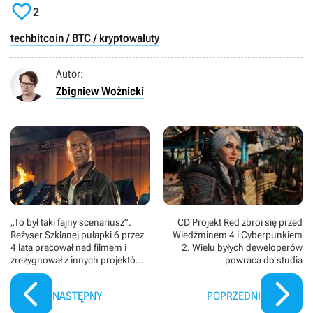

2
tech
bitcoin / BTC / kryptowaluty
Autor:
Zbigniew Woźnicki
„To był taki fajny scenariusz”.
CD Projekt Red zbroi się przed
Reżyser Szklanej pułapki 6 przez
Wiedźminem 4 i Cyberpunkiem
4 lata pracował nad filmem i
2. Wielu byłych deweloperów
zrezygnował z innych projektów,
powraca do studia
zanim anulowano nową
przygodę Johna McClane’a
NASTĘPNY
POPRZEDNI