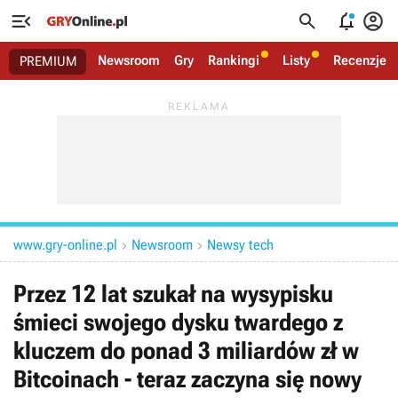




Newsroom
Gry
Rankingi
Listy
Recenzje
PREMIUM
www.gry-online.pl
Newsroom
Newsy tech


Przez 12 lat szukał na wysypisku
śmieci swojego dysku twardego z
kluczem do ponad 3 miliardów zł w
Bitcoinach - teraz zaczyna się nowy