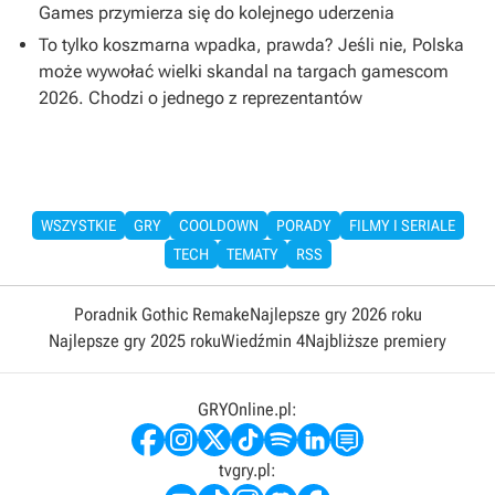
Games przymierza się do kolejnego uderzenia
To tylko koszmarna wpadka, prawda? Jeśli nie, Polska
może wywołać wielki skandal na targach gamescom
2026. Chodzi o jednego z reprezentantów
WSZYSTKIE
GRY
COOLDOWN
PORADY
FILMY I SERIALE
TECH
TEMATY
RSS
Poradnik Gothic Remake
Najlepsze gry 2026 roku
Najlepsze gry 2025 roku
Wiedźmin 4
Najbliższe premiery
GRYOnline.pl:
tvgry.pl: