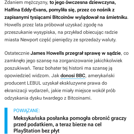
Zdaniem mężczyzny,
to jego ówczesna dziewczyna,
Halfina Eddy-Evans, pomyliła się, przez co nośnik z
zapisanymi tysiącami Bitcoinów wylądował na śmietniku
.
Howells przez lata próbował uzyskać zgodę na
przeszukanie wysypiska, na przykład obiecując radzie
miasta Newport część pieniędzy ze sprzedaży waluty.
Ostatecznie
James Howells przegrał sprawę w sądzie
, co
zamknęło jego szansę na zorganizowanie jakichkolwiek
poszukiwań. Teraz bohater tej historii ma szansę ją
opowiedzieć widzom. Jak
donosi BBC
, amerykański
producent LEBUL uzyskał ekskluzywne prawa do
ekranizacji wydarzeń, jakie miały miejsce wokół prób
odzyskania dysku twardego z Bitcoinami.
POWIĄZANE:
Meksykańska posłanka pomogła obronić graczy
przed podatkiem, a teraz bierze na cel
PlayStation bez płyt