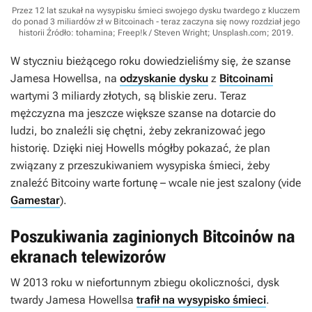
Przez 12 lat szukał na wysypisku śmieci swojego dysku twardego z kluczem
do ponad 3 miliardów zł w Bitcoinach - teraz zaczyna się nowy rozdział jego
historii
Źródło: tohamina; Freep!k / Steven Wright; Unsplash.com; 2019
.
W styczniu bieżącego roku dowiedzieliśmy się, że szanse
Jamesa Howellsa, na
odzyskanie dysku
z
Bitcoinami
wartymi 3 miliardy złotych, są bliskie zeru. Teraz
mężczyzna ma jeszcze większe szanse na dotarcie do
ludzi, bo znaleźli się chętni, żeby zekranizować jego
historię. Dzięki niej Howells mógłby pokazać, że plan
związany z przeszukiwaniem wysypiska śmieci, żeby
znaleźć Bitcoiny warte fortunę – wcale nie jest szalony (vide
Gamestar
).
Poszukiwania zaginionych Bitcoinów na
ekranach telewizorów
W 2013 roku w niefortunnym zbiegu okoliczności, dysk
twardy Jamesa Howellsa
trafił na wysypisko śmieci
.