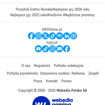
Poradnik Gothic Remake
Najlepsze gry 2026 roku
Najlepsze gry 2025 roku
Wiedźmin 4
Najbliższe premiery
GRYOnline.pl:
tvgry.pl:
O nas
Regulamin
Polityka redakcyjna
Polityka prywatności
Ustawienia cookies
Reklama
Zespół
Praca
Kontakt
Pomoc
Copyright © 2000 -
2026
Webedia Polska SA