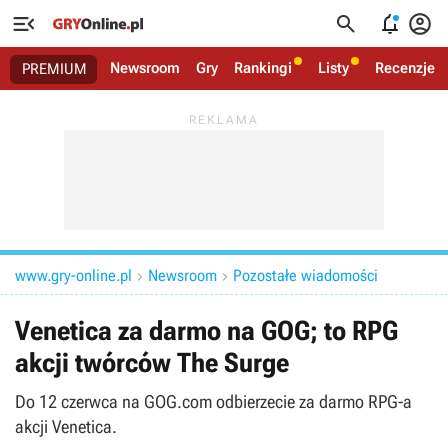




Newsroom
Gry
Rankingi
Listy
Recenzje
PREMIUM
www.gry-online.pl
Newsroom
Pozostałe wiadomości


Venetica za darmo na GOG; to RPG
akcji twórców The Surge
Do 12 czerwca na GOG.com odbierzecie za darmo RPG-a
akcji Venetica.