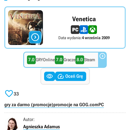
Venetica

Data wydania:
4 września 2009

7.0
7.0
8.0
GRYOnline
Gracze
Steam


Oceń Grę

33
gry za darmo (promocje)
promocje na GOG.com
PC
Autor:
Agnieszka Adamus