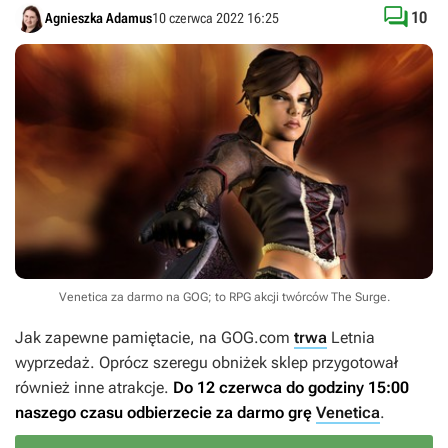

10
Agnieszka Adamus
10 czerwca 2022 16:25
Venetica za darmo na GOG; to RPG akcji twórców The Surge.
Jak zapewne pamiętacie, na GOG.com
trwa
Letnia
wyprzedaż. Oprócz szeregu obniżek sklep przygotował
również inne atrakcje.
Do 12 czerwca do godziny 15:00
naszego czasu odbierzecie za darmo grę
Venetica
.