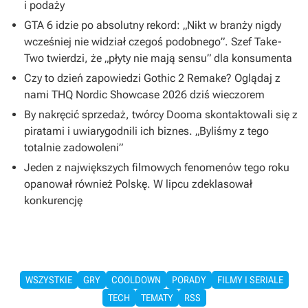
i podaży
GTA 6 idzie po absolutny rekord: „Nikt w branży nigdy
wcześniej nie widział czegoś podobnego”. Szef Take-
Two twierdzi, że „płyty nie mają sensu” dla konsumenta
Czy to dzień zapowiedzi Gothic 2 Remake? Oglądaj z
nami THQ Nordic Showcase 2026 dziś wieczorem
By nakręcić sprzedaż, twórcy Dooma skontaktowali się z
piratami i uwiarygodnili ich biznes. „Byliśmy z tego
totalnie zadowoleni”
Jeden z największych filmowych fenomenów tego roku
opanował również Polskę. W lipcu zdeklasował
konkurencję
WSZYSTKIE
GRY
COOLDOWN
PORADY
FILMY I SERIALE
TECH
TEMATY
RSS