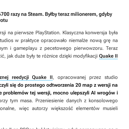
6700 razy na Steam. Byłby teraz milionerem, gdyby
rotu
ji na pierwsze PlayStation. Klasyczna konwersja była
tudios w praktyce opracowało niemalże nową grę na
alnym i gameplayu z pecetowego pierwowzoru. Teraz
, jak duże były te różnice dzięki modyfikacji
Quake II
znej reedycji Quake II
, opracowanej przez studio
czyli się do prostego odtworzenia 20 map z wersji na
le problemów tej wersji, mocno ulepszyli AI wrogów i
 przy tym masa. Przeniesienie danych z konsolowego
onalne, więc autorzy większość elementów musieli