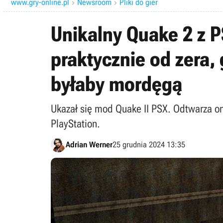
www.gry-online.pl
Newsroom
Pliki do gier


Unikalny Quake 2 z PS
praktycznie od zera,
byłaby mordęgą
Ukazał się mod Quake II PSX. Odtwarza 
PlayStation.
Adrian Werner
25 grudnia 2024 13:35