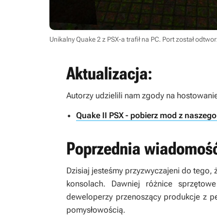
Unikalny Quake 2 z PSX-a trafił na PC. Port został odtw
Aktualizacja:
Autorzy udzielili nam zgody na hostowani
Quake II PSX - pobierz mod z naszego
Poprzednia wiadomoś
Dzisiaj jesteśmy przyzwyczajeni do tego, 
konsolach. Dawniej różnice sprzętow
deweloperzy przenoszący produkcje z pe
pomysłowością.