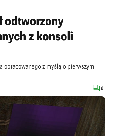
ał odtworzony
anych z konsoli
-a opracowanego z myślą o pierwszym

6