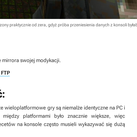
orzony praktycznie od zera, gdyż próba przeniesienia danych z konsoli by
e mirrora swojej modykacji.
 FTP
ć:
że wieloplatformowe gry są niemalże identyczne na PC i
e między platformami było znacznie większe, więc
cetów na konsole często musieli wykazywać się dużą