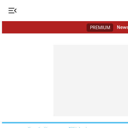

New
PREMIUM