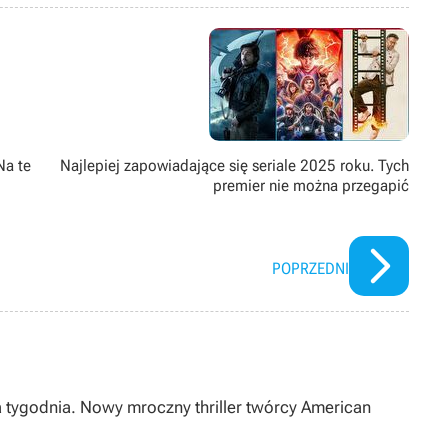
ż pasjonat modów. Poza grami pożeracz fabuł w każdej postaci –
Na te
Najlepiej zapowiadające się seriale 2025 roku. Tych
premier nie można przegapić
POPRZEDNI
a tygodnia. Nowy mroczny thriller twórcy American