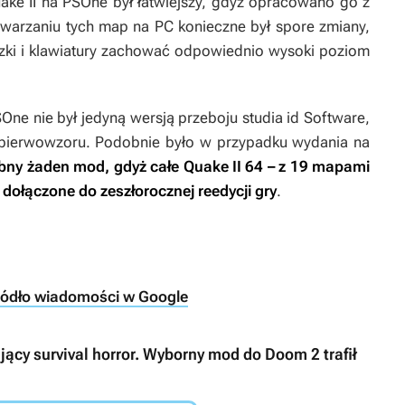
ake II
na PSOne był łatwiejszy, gdyż opracowano go z
twarzaniu tych map na PC konieczne był spore zmiany,
ki i klawiatury zachować odpowiednio wysoki poziom
One nie był jedyną wersją przeboju studia id Software,
pierwowzoru. Podobnie było w przypadku wydania na
zebny żaden mod, gdyż całe
Quake II 64
– z 19 mapami
dołączone do zeszłorocznej reedycji gry
.
ródło wiadomości w Google
jący survival horror. Wyborny mod do Doom 2 trafił