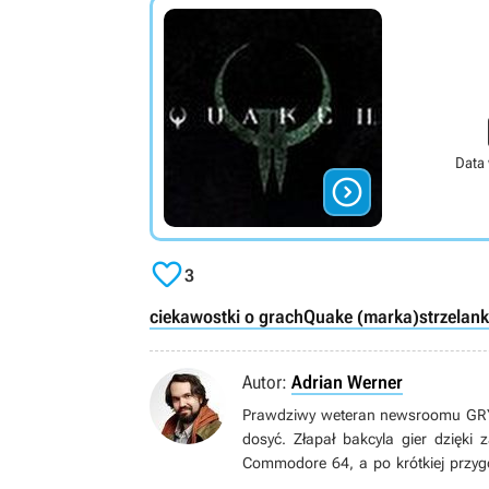
Data


3
ciekawostki o grach
Quake (marka)
strzelan
Autor:
Adrian Werner
Prawdziwy weteran newsroomu GRYOn
dosyć. Złapał bakcyla gier dzięki
Commodore 64, a po krótkiej przyg
grom pecetowym. Wielbiciel niszow