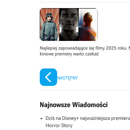
gatunku immersive sim, jak równie
książek, seriali, filmów i komiksów.
Najlepiej zapowiadające się filmy 2025 roku. 
kinowe premiery warto czekać
NASTĘPNY
Najnowsze Wiadomości
Dziś na Disney+ najważniejsza premier
Horror Story