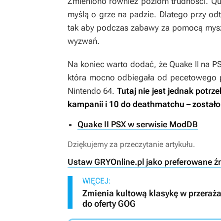
Zmieniono również poziom trudności.
Qu
myślą o grze na padzie. Dlatego przy od
tak aby podczas zabawy za pomocą mysz
wyzwań.
Na koniec warto dodać, że
Quake II
na PS
która mocno odbiegała od pecetowego 
Nintendo 64.
Tutaj nie jest jednak potr
kampanii i 10 do deathmatchu – zostało 
Quake II PSX w serwisie ModDB
Dziękujemy za przeczytanie artykułu.
Ustaw GRYOnline.pl jako preferowane ź
WIĘCEJ:
Zmienia kultową klasykę w przeraża
do oferty GOG