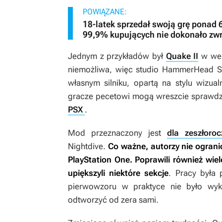
POWIĄZANE:
18-latek sprzedał swoją grę ponad 
99,9% kupujących nie dokonało zw
Jednym z przykładów był
Quake II
w wers
niemożliwa, więc studio HammerHead S
własnym silniku, opartą na stylu wizu
gracze pecetowi mogą wreszcie sprawdzić
PSX
.
Mod przeznaczony jest
dla zeszłoroc
Nightdive.
Co ważne, autorzy nie ograni
PlayStation One. Poprawili również wie
upiększyli niektóre sekcje
. Pracy była
pierwowzoru w praktyce nie było wyk
odtworzyć od zera sami.