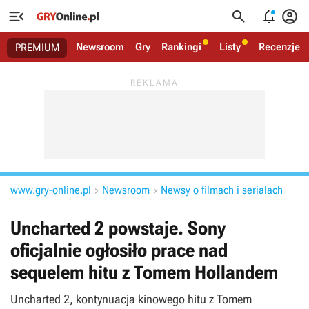




Newsroom
Gry
Rankingi
Listy
Recenzje
PREMIUM
www.gry-online.pl
Newsroom
Newsy o filmach i serialach


Uncharted 2 powstaje. Sony
oficjalnie ogłosiło prace nad
sequelem hitu z Tomem Hollandem
Uncharted 2, kontynuacja kinowego hitu z Tomem