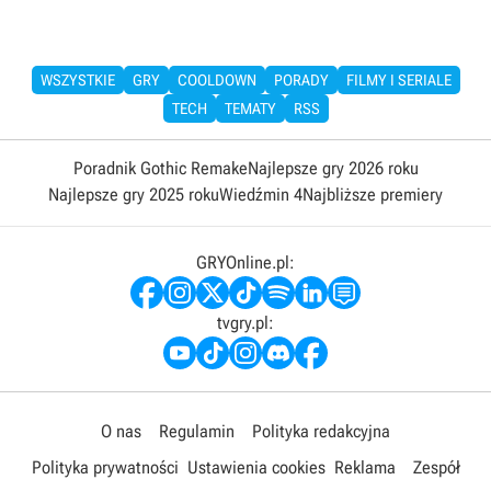
WSZYSTKIE
GRY
COOLDOWN
PORADY
FILMY I SERIALE
TECH
TEMATY
RSS
Poradnik Gothic Remake
Najlepsze gry 2026 roku
Najlepsze gry 2025 roku
Wiedźmin 4
Najbliższe premiery
GRYOnline.pl:
tvgry.pl:
O nas
Regulamin
Polityka redakcyjna
Polityka prywatności
Ustawienia cookies
Reklama
Zespół