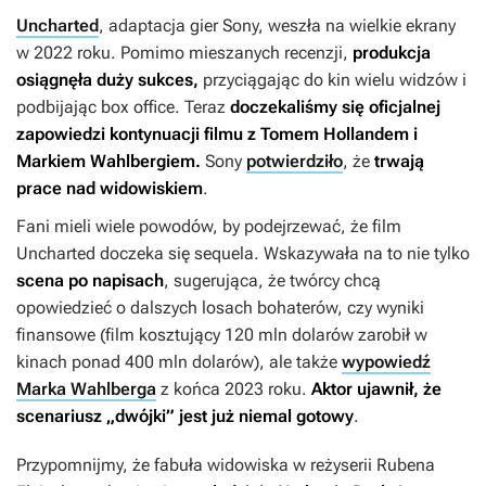
Uncharted
, adaptacja gier Sony, weszła na wielkie ekrany
w 2022 roku. Pomimo mieszanych recenzji,
produkcja
osiągnęła duży sukces,
przyciągając do kin wielu widzów i
podbijając box office. Teraz
doczekaliśmy się oficjalnej
zapowiedzi kontynuacji filmu z Tomem Hollandem i
Markiem Wahlbergiem.
Sony
potwierdziło
, że
trwają
prace nad widowiskiem
.
Fani mieli wiele powodów, by podejrzewać, że film
Uncharted
doczeka się sequela. Wskazywała na to nie tylko
scena po napisach
, sugerująca, że twórcy chcą
opowiedzieć o dalszych losach bohaterów, czy wyniki
finansowe (film kosztujący 120 mln dolarów zarobił w
kinach ponad 400 mln dolarów), ale także
wypowiedź
Marka Wahlberga
z końca 2023 roku.
Aktor ujawnił, że
scenariusz „dwójki” jest już niemal gotowy
.
Przypomnijmy, że fabuła widowiska w reżyserii Rubena