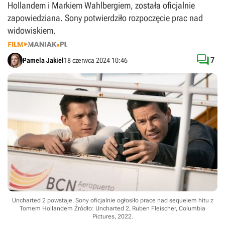
Hollandem i Markiem Wahlbergiem, została oficjalnie
zapowiedziana. Sony potwierdziło rozpoczęcie prac nad
widowiskiem.

7
Pamela Jakiel
18 czerwca 2024 10:46
Uncharted 2 powstaje. Sony oficjalnie ogłosiło prace nad sequelem hitu z
Tomem Hollandem
Źródło: Uncharted 2, Ruben Fleischer, Columbia
Pictures, 2022
.