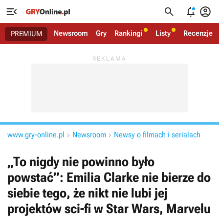




Newsroom
Gry
Rankingi
Listy
Recenzje
PREMIUM
www.gry-online.pl
Newsroom
Newsy o filmach i serialach


„To nigdy nie powinno było
powstać”: Emilia Clarke nie bierze do
siebie tego, że nikt nie lubi jej
projektów sci-fi w Star Wars, Marvelu