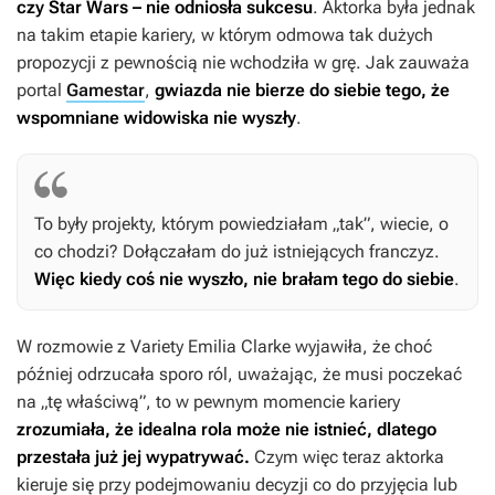
czy
Star Wars
– nie odniosła sukcesu
. Aktorka była jednak
na takim etapie kariery, w którym odmowa tak dużych
propozycji z pewnością nie wchodziła w grę. Jak zauważa
portal
Gamestar
,
gwiazda nie bierze do siebie tego, że
wspomniane widowiska nie wyszły
.
To były projekty, którym powiedziałam „tak”, wiecie, o
co chodzi? Dołączałam do już istniejących franczyz.
Więc kiedy coś nie wyszło, nie brałam tego do siebie
.
W rozmowie z Variety Emilia Clarke wyjawiła, że choć
później odrzucała sporo ról, uważając, że musi poczekać
na „tę właściwą”, to w pewnym momencie kariery
zrozumiała, że idealna rola może nie istnieć, dlatego
przestała już jej wypatrywać.
Czym więc teraz aktorka
kieruje się przy podejmowaniu decyzji co do przyjęcia lub