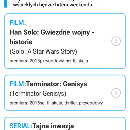
wściekłych będzie hitem weekendu
FILM:
Han Solo: Gwiezdne wojny -

historie
(Solo: A Star Wars Story)
premiera: 2018
przygodowy, sci-fi, akcja
FILM:
Terminator: Genisys

(Terminator Genisys)
premiera: 2015
sci-fi, akcja, thriller, przygodowy
SERIAL:
Tajna inwazja