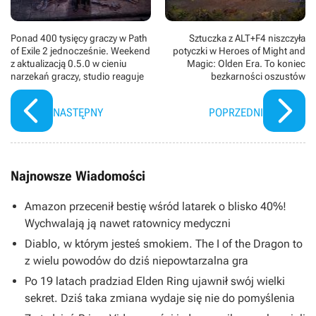
Ponad 400 tysięcy graczy w Path
Sztuczka z ALT+F4 niszczyła
of Exile 2 jednocześnie. Weekend
potyczki w Heroes of Might and
z aktualizacją 0.5.0 w cieniu
Magic: Olden Era. To koniec
narzekań graczy, studio reaguje
bezkarności oszustów
NASTĘPNY
POPRZEDNI
Najnowsze Wiadomości
Amazon przecenił bestię wśród latarek o blisko 40%!
Wychwalają ją nawet ratownicy medyczni
Diablo, w którym jesteś smokiem. The I of the Dragon to
z wielu powodów do dziś niepowtarzalna gra
Po 19 latach pradziad Elden Ring ujawnił swój wielki
sekret. Dziś taka zmiana wydaje się nie do pomyślenia