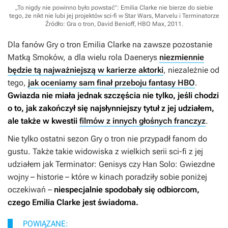
„To nigdy nie powinno było powstać”: Emilia Clarke nie bierze do siebie
tego, że nikt nie lubi jej projektów sci-fi w Star Wars, Marvelu i Terminatorze
Źródło: Gra o tron, David Benioff, HBO Max, 2011
.
Dla fanów
Gry o tron
Emilia Clarke na zawsze pozostanie
Matką Smoków, a dla wielu rola Daenerys
niezmiennie
będzie tą najważniejszą w karierze aktorki
, niezależnie od
tego,
jak oceniamy sam finał przeboju fantasy HBO
.
Gwiazda nie miała jednak szczęścia nie tylko, jeśli chodzi
o to, jak zakończył się najsłynniejszy tytuł z jej udziałem,
ale także w kwestii
filmów z innych głośnych franczyz
.
Nie tylko ostatni sezon
Gry o tron
nie przypadł fanom do
gustu. Także takie widowiska z wielkich serii sci-fi z jej
udziałem jak
Terminator: Genisys
czy
Han
Solo: Gwiezdne
wojny – historie
– które w kinach poradziły sobie poniżej
oczekiwań –
niespecjalnie spodobały się odbiorcom,
czego Emilia Clarke jest świadoma.
POWIĄZANE: