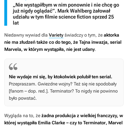
„Nie wystąpiłbym w nim ponownie i nie chcę go
już nigdy oglądać”. Mark Wahlberg żałował
udziału w tym filmie science fiction sprzed 25
lat
Niedawny wywiad dla
Variety
świadczy o tym, że
aktorka
nie ma złudzeń także co do tego, że
Tajna inwazja
, serial
Marvela, w którym wystąpiła, nie jest udany
.
Nie wydaje mi się, by ktokolwiek polubił ten serial.
Przepraszam.
Gwiezdne wojny
? Też się nie spodobały
[fanom – dop. red.].
Terminator
? To nigdy nie powinno
było powstać.
Wygląda na to, że
żadna produkcja z wielkiej franczyzy, w
której wystąpiła Emilia Clarke – czy to
Terminator
, Marvel