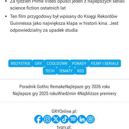
Za tydzień Prime Video opuści jeden z najlepszych seriali
science fiction ostatnich lat
Ten film przygodowy był wpisany do Księgi Rekordów
Guinnessa jako największa klapa w historii kina. Jest
odpowiedzialny za upadek studia
WSZYSTKIE
GRY
COOLDOWN
PORADY
FILMY I SERIALE
TECH
TEMATY
RSS
Poradnik Gothic Remake
Najlepsze gry 2026 roku
Najlepsze gry 2025 roku
Wiedźmin 4
Najbliższe premiery
GRYOnline.pl:
tvgry.pl: