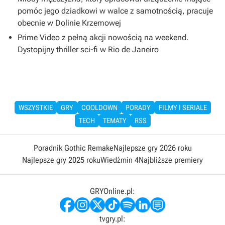
pomóc jego dziadkowi w walce z samotnością, pracuje
obecnie w Dolinie Krzemowej
Prime Video z pełną akcji nowością na weekend.
Dystopijny thriller sci-fi w Rio de Janeiro
WSZYSTKIE
GRY
COOLDOWN
PORADY
FILMY I SERIALE
TECH
TEMATY
RSS
Poradnik Gothic Remake
Najlepsze gry 2026 roku
Najlepsze gry 2025 roku
Wiedźmin 4
Najbliższe premiery
GRYOnline.pl:
tvgry.pl: