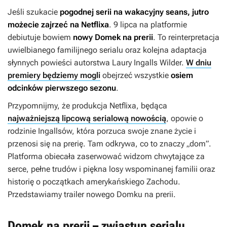
Jeśli szukacie
pogodnej serii na wakacyjny seans, jutro
możecie zajrzeć na Netflixa
. 9 lipca na platformie
debiutuje bowiem
nowy
Domek na prerii
. To reinterpretacja
uwielbianego familijnego serialu oraz kolejna adaptacja
słynnych powieści autorstwa Laury Ingalls Wilder.
W dniu
premiery będziemy mogli
obejrzeć wszystkie
osiem
odcinków pierwszego sezonu
.
Przypomnijmy, że produkcja Netflixa, będąca
najważniejszą lipcową serialową nowością
, opowie o
rodzinie Ingallsów, która porzuca swoje znane życie i
przenosi się na prerię. Tam odkrywa, co to znaczy „dom”.
Platforma obiecała zaserwować widzom chwytające za
serce, pełne trudów i piękna losy wspominanej familii oraz
historię o początkach amerykańskiego Zachodu.
Przedstawiamy trailer nowego
Domku na prerii
.
Domek na prerii – zwiastun serialu