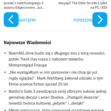
postać z nadchodzącego 2.
decyzja? The Elder Scrolls 6 tylko
sezonu Edgerunners. Już
na PC i XSX
możecie nią zagrać
NASTĘPNY
POPRZEDNI
Najnowsze Wiadomości
BeamNG.drive budzi się z długiego snu z toną nowości,
polski Track Day rusza z naborem testerów.
Motoprzegląd Drauga
„Nie wystąpiłbym w nim ponownie i nie chcę go już
nigdy oglądać”. Mark Wahlberg żałował udziału w tym
filmie science fiction sprzed 25 lat
Baldur’s Gate 3 zawdzięcza swój olbrzymi sukces jednej
genialnej decyzji Larian Studios. „Postąpili słusznie”,
twierdzi twórca kultowej „jedynki” i „dwójki”
Młody mężczyzna, który opracował urządzenie mające