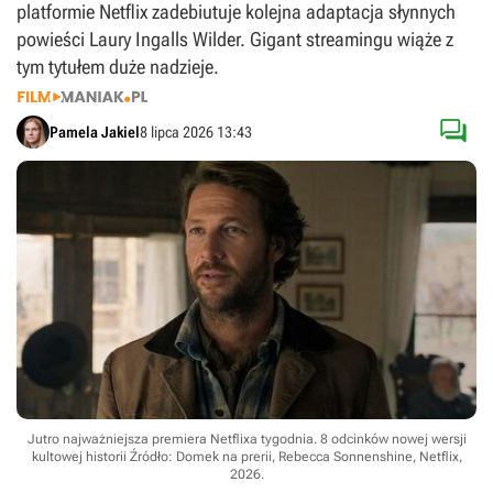
platformie Netflix zadebiutuje kolejna adaptacja słynnych
powieści Laury Ingalls Wilder. Gigant streamingu wiąże z
tym tytułem duże nadzieje.

Pamela Jakiel
8 lipca 2026 13:43
Jutro najważniejsza premiera Netflixa tygodnia. 8 odcinków nowej wersji
kultowej historii
Źródło: Domek na prerii, Rebecca Sonnenshine, Netflix,
2026
.