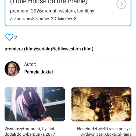

(Little House on the Prairie)
premiera: 2026
dramat, western, familijny
Zakończony
Sezonów: 2
Odcinków: 8

2
premiera (filmy/seriale)
Netflix
western (film)
Autor:
Pamela Jakiel
Wystarczył moment, by fani
Nadchodzi wielki reset polityki
dodali do Cyberpunka 2077
wydawniczej Xboxa. Skrajna