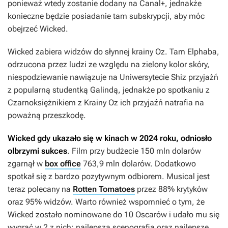
ponieważ wtedy zostanie dodany na Canal+, jednakże
konieczne będzie posiadanie tam subskrypcji, aby móc
obejrzeć
Wicked
.
Wicked
zabiera widzów do słynnej krainy Oz. Tam Elphaba,
odrzucona przez ludzi ze względu na zielony kolor skóry,
niespodziewanie nawiązuje na Uniwersytecie Shiz przyjaźń
z popularną studentką Galindą, jednakże po spotkaniu z
Czarnoksiężnikiem z Krainy Oz ich przyjaźń natrafia na
poważną przeszkodę.
Wicked
gdy ukazało się w kinach w 2024 roku, odniosło
olbrzymi sukces
. Film przy budżecie 150 mln dolarów
zgarnął w
box office
763,9 mln dolarów. Dodatkowo
spotkał się z bardzo pozytywnym odbiorem. Musical jest
teraz polecany na
Rotten Tomatoes
przez 88% krytyków
oraz 95% widzów. Warto również wspomnieć o tym, że
Wicked
zostało nominowane do 10 Oscarów i udało mu się
wygrać w 2 z nich: najlepsza scenografia oraz najlepsze