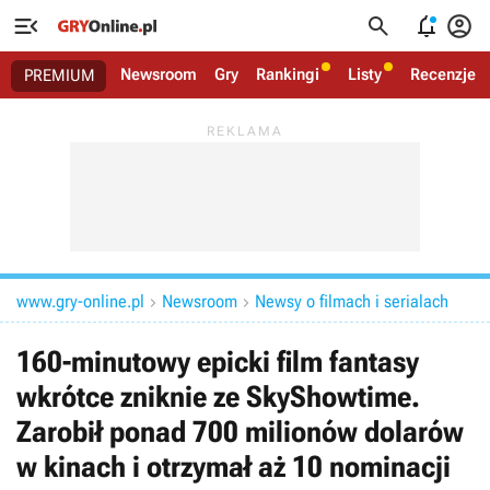




Newsroom
Gry
Rankingi
Listy
Recenzje
PREMIUM
www.gry-online.pl
Newsroom
Newsy o filmach i serialach


160-minutowy epicki film fantasy
wkrótce zniknie ze SkyShowtime.
Zarobił ponad 700 milionów dolarów
w kinach i otrzymał aż 10 nominacji