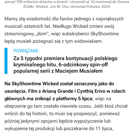
ponad 700 milionów dolarów w kinach i otrzymał aż 10 nominacji do Oscara
Źródło: Wicked, Jon M. Chu, Universal Pictures, 2024
.
Mamy złą wiadomość dla fanów jednego z największych
musicali ostatnich lat. Niedługo
Wicked
zmieni swój
streamingowy „dom”, więc subskrybenci SkyShowtime
będą musieli pożegnać się z tym widowiskiem.
POWIĄZANE:
Za 5 tygodni premiera kontynuacji polskiego
kryminalnego hitu. 6-odcinkowy spin-off
popularnej serii z Maciejem Musiałem
Na SkyShowtime
Wicked
został oznaczony jako do
usunięcia. Film z Arianą Grande i Cynthią Erivo w rolach
głównych ma zniknąć z platformy 5 lipca
, więc na
obejrzenie go tam zostało niewiele czasu. Jeśli ktoś chciał
wrócić do tej historii, to musi się pospieszyć, ponieważ
później jedynymi opcjami będzie wypożyczenie lub
wykupienie tej produkcji lub poczekanie do 11 lipca,