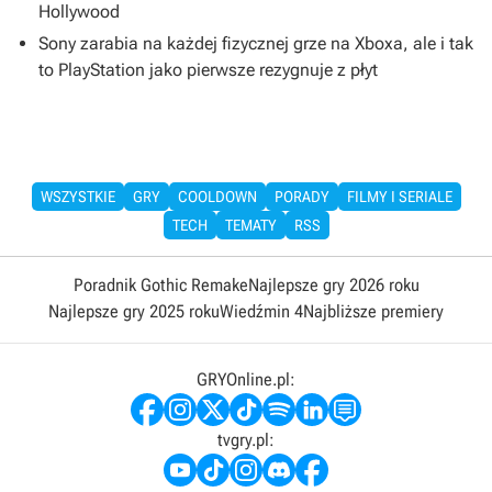
Hollywood
Sony zarabia na każdej fizycznej grze na Xboxa, ale i tak
to PlayStation jako pierwsze rezygnuje z płyt
WSZYSTKIE
GRY
COOLDOWN
PORADY
FILMY I SERIALE
TECH
TEMATY
RSS
Poradnik Gothic Remake
Najlepsze gry 2026 roku
Najlepsze gry 2025 roku
Wiedźmin 4
Najbliższe premiery
GRYOnline.pl:
tvgry.pl: