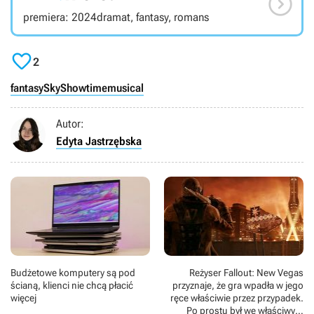

premiera: 2024
dramat, fantasy, romans

2
fantasy
SkyShowtime
musical
Autor:
Edyta Jastrzębska
Budżetowe komputery są pod
Reżyser Fallout: New Vegas
ścianą, klienci nie chcą płacić
przyznaje, że gra wpadła w jego
więcej
ręce właściwie przez przypadek.
Po prostu był we właściwym