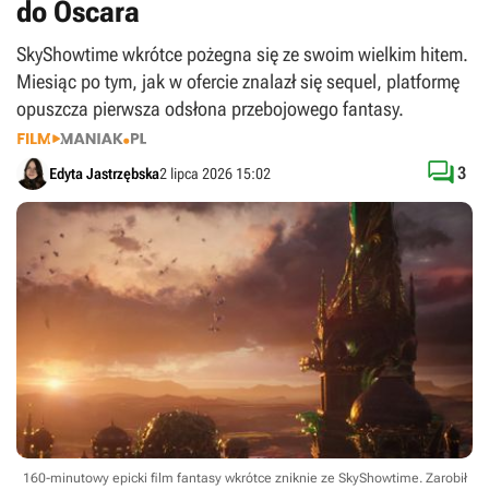
do Oscara
SkyShowtime wkrótce pożegna się ze swoim wielkim hitem.
Miesiąc po tym, jak w ofercie znalazł się sequel, platformę
opuszcza pierwsza odsłona przebojowego fantasy.

3
Edyta Jastrzębska
2 lipca 2026 15:02
160-minutowy epicki film fantasy wkrótce zniknie ze SkyShowtime. Zarobił