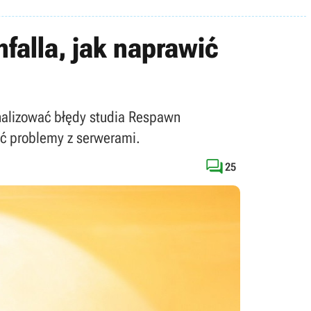
falla, jak naprawić
analizować błędy studia Respawn
ć problemy z serwerami.

25