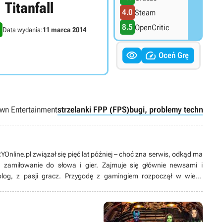
Titanfall
4.0
Steam
8.5
OpenCritic
Data wydania:
11 marca 2014


Oceń Grę
wn Entertainment
strzelanki FPP (FPS)
bugi, problemy techniczne
nline.pl związał się pięć lat później – choć zna serwis, odkąd ma
ć zamiłowanie do słowa i gier. Zajmuje się głównie newsami i
jolog, z pasji gracz. Przygodę z gamingiem rozpoczął w wieku
preferuje PC i wymagające RPG-i, lecz nie stroni ani od konsol, ani
muzyki, a także spaceruje z psem. Niemal bezkrytycznie kocha
uca planów pójścia w jego ślady. Pierwsze „dokonania literackie”