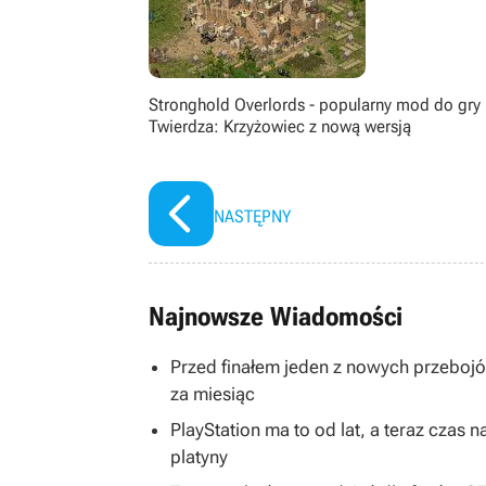
trzyma jednak zamknięte głęboko w s
Stronghold Overlords - popularny mod do gry
Twierdza: Krzyżowiec z nową wersją
NASTĘPNY
Najnowsze Wiadomości
Przed finałem jeden z nowych przeboj
za miesiąc
PlayStation ma to od lat, a teraz cza
platyny