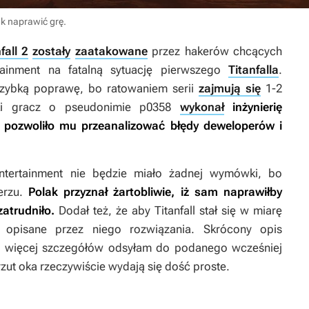
ak naprawić grę.
fall 2
zostały
zaatakowane
przez hakerów chcących
ainment na fatalną sytuację pierwszego
Titanfalla
.
szybką poprawę, bo ratowaniem serii
zajmują się
1-2
ski gracz o pseudonimie p0358
wykonał
inżynierię
 pozwoliło mu przeanalizować błędy deweloperów i
ntertainment nie będzie miało żadnej wymówki, bo
erzu.
Polak przyznał żartobliwie, iż sam naprawiłby
atrudniło.
Dodał też, że aby
Titanfall
stał się w miarę
e opisane przez niego rozwiązania. Skrócony opis
(po więcej szczegółów odsyłam do podanego wcześniej
rzut oka rzeczywiście wydają się dość proste.