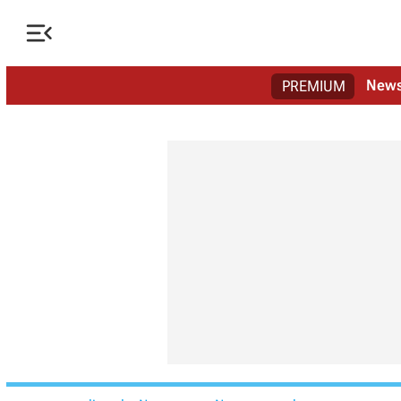

New
PREMIUM