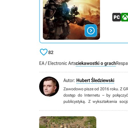


82
EA / Electronic Arts
ciekawostki o grach
Respa
Autor:
Hubert Śledziewski
Zawodowo pisze od 2016 roku. Z GRYO
dostęp do Internetu – by połączy
publicystyką. Z wykształcenia soc
czterech lat – od Pegasusa. Obecnie 
od innych gatunków. Kiedy nie gra i nie pisze, najchętniej czyta, ogląda seriale (rzadziej filmy) i mecze
Premier League, słucha ciężkiej 
twórczość Stephena Kinga. Nie porz