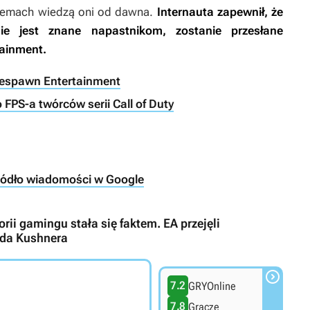
blemach wiedzą oni od dawna.
Internauta zapewnił, że
e jest znane napastnikom, zostanie przesłane
ainment.
 Respawn Entertainment
 FPS-a twórców serii Call of Duty
ródło wiadomości w Google
rii gamingu stała się faktem. EA przejęli
reda Kushnera

7.2
GRYOnline
7.8
Gracze