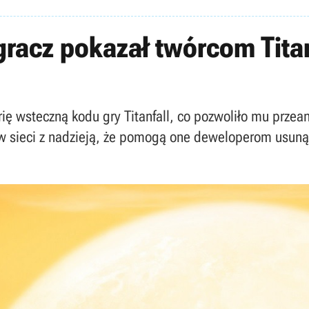
gracz pokazał twórcom Titan
rię wsteczną kodu gry Titanfall, co pozwoliło mu prze
w sieci z nadzieją, że pomogą one deweloperom usuną