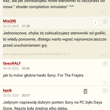
Raz, ale jak zainstalujesz nowe sterowniki to zaczynasz od
nowa " shader compilation simulator" ^^
11.2
MisQ95
1
28.03.2023
21:29
Jednorazowe, chyba że zaktualizujesz sterowniki od grafiki,
to wtedy ponownie, dlatego warto wgrać najnowsze jeszcze
przed uruchomieniem gry.
post wyedytowany przez MisQ95 2023-03-28 21:32:13
11.3
GosuRALF
28.03.2023
20:55
jak to mówi głośne hasło Sony: For The Frajers
12
📄
kęsik
28.03.2023
20:57
Jedynym naprawdę dobrym portem Sony na PC było Days
Gone. Reszta była średnia albo słaba.