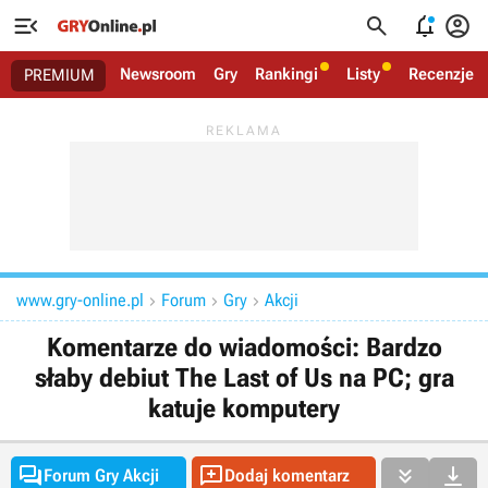




Newsroom
Gry
Rankingi
Listy
Recenzje
PREMIUM
www.gry-online.pl
Forum
Gry
Akcji



Komentarze do wiadomości: Bardzo
słaby debiut The Last of Us na PC; gra
katuje komputery




Forum Gry Akcji
Dodaj komentarz