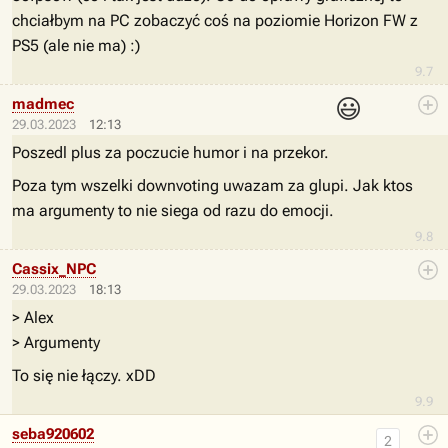
chciałbym na PC zobaczyć coś na poziomie Horizon FW z
PS5 (ale nie ma) :)
9.7
😃
madmec
29.03.2023
12:13
Poszedl plus za poczucie humor i na przekor.
Poza tym wszelki downvoting uwazam za glupi. Jak ktos
ma argumenty to nie siega od razu do emocji.
9.8
Cassix_NPC
29.03.2023
18:13
> Alex
> Argumenty
To się nie łączy. xDD
9.9
seba920602
2