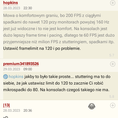
hopkins
28.03.2023
22:30
Mowa o komfortowym graniu, bo 200 FPS z ciągłymi
spadkami do nawet 120 przy monitorach powyżej 160 Hz
jest już widoczne i to nie jest komfort. Na konsolach jest
dużo lepszy frame time i pacing, dlatego te 60 FPS jest dużo
przyjemniejsze niż milion FPS z stutteringiem, spadkami itp.
Ustawić framelimit na 120 i po problemie.
5.7
premium341893526
29.03.2023
09:00
hopkins
jakby to było takie proste… stuttering ma to do
siebie, że jak ustawisz limit do 120 to zacznie Ci robić
mikrospadki do 80. Na konsolach czegoś takiego nie ma.
5.8
😂
|13|
28.03.2023
20:36
xD