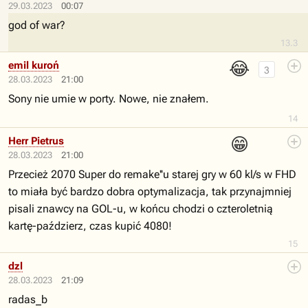
29.03.2023
00:07
god of war?
13.3
😂
emil kuroń
3
28.03.2023
21:00
Sony nie umie w porty. Nowe, nie znałem.
14
😁
Herr Pietrus
28.03.2023
21:00
Przecież 2070 Super do remake''u starej gry w 60 kl/s w FHD
to miała być bardzo dobra optymalizacja, tak przynajmniej
pisali znawcy na GOL-u, w końcu chodzi o czteroletnią
kartę-paździerz, czas kupić 4080!
15
dzl
28.03.2023
21:09
radas_b