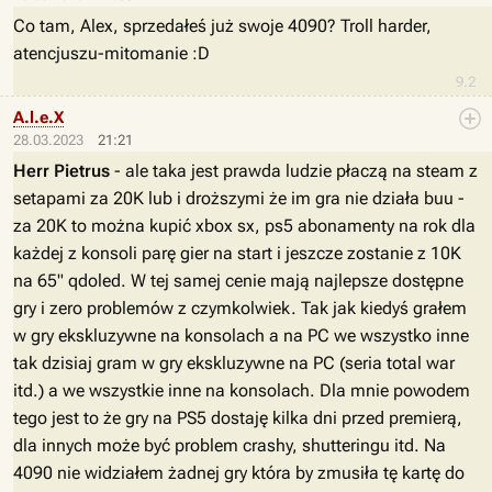
Co tam, Alex, sprzedałeś już swoje 4090? Troll harder,
atencjuszu-mitomanie :D
9.2
A.l.e.X
28.03.2023
21:21
Herr Pietrus
- ale taka jest prawda ludzie płaczą na steam z
setapami za 20K lub i droższymi że im gra nie działa buu -
za 20K to można kupić xbox sx, ps5 abonamenty na rok dla
każdej z konsoli parę gier na start i jeszcze zostanie z 10K
na 65" qdoled. W tej samej cenie mają najlepsze dostępne
gry i zero problemów z czymkolwiek. Tak jak kiedyś grałem
w gry ekskluzywne na konsolach a na PC we wszystko inne
tak dzisiaj gram w gry ekskluzywne na PC (seria total war
itd.) a we wszystkie inne na konsolach. Dla mnie powodem
tego jest to że gry na PS5 dostaję kilka dni przed premierą,
dla innych może być problem crashy, shutteringu itd. Na
4090 nie widziałem żadnej gry która by zmusiła tę kartę do