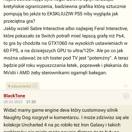
kretyńskie ograniczenia, badziewna grafika którą sztucznie
pompują bo jakże to EKSKLIUZIW PS5 niby wygląda jak
przeciętna gra?
Jakby wzieli Sabre Interactive albo najlepiej Feral Interactive,
które pokazało że Switch potrafi mieć lepszą grafę niż Ps4,
to gra by chodziła na GTX1060 na wysokich ustawieniach w
60 FPS, a na dzisiejszych GPU to ultra/120+. Ale po co jak
można udawać że ich toster pod TV jest "potemżny". A teraz
będzie pół roku wypuszczania łatek, poprawek i płakania do
NVidii i AMD żeby sterownikami ogarnęli bałagan.
4
odpowiedzi
17
BlackTone
28.03.2023
21:20
Widać mamy game engine deva który customowy silnik
Naughty Dog rozgryzł w komentarzu. I może zdziwisz się ale
kolekcje Uncharted 4 na pc robiło też Iron Galaxy i takich