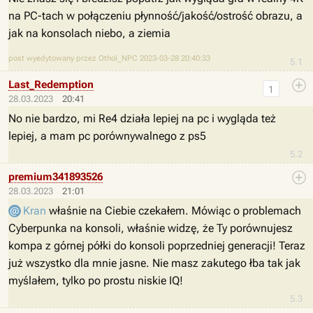
na PC-tach w połączeniu płynność/jakość/ostrość obrazu, a
jak na konsolach niebo, a ziemia
post wyedytowany przez Othol_NPC 2023-03-28 20:40:33
5.1
Last_Redemption
1
28.03.2023
20:41
No nie bardzo, mi Re4 działa lepiej na pc i wygląda też
lepiej, a mam pc porównywalnego z ps5
5.2
premium341893526
28.03.2023
21:01
Kran
właśnie na Ciebie czekałem. Mówiąc o problemach
Cyberpunka na konsoli, właśnie widzę, że Ty porównujesz
kompa z górnej półki do konsoli poprzedniej generacji! Teraz
już wszystko dla mnie jasne. Nie masz zakutego łba tak jak
myślałem, tylko po prostu niskie IQ!
5.3