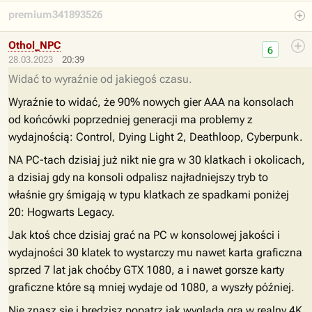
premium341893526
Othol_NPC
6
28.03.2023
20:39
Widać to wyraźnie od jakiegoś czasu.
Wyraźnie to widać, że 90% nowych gier AAA na konsolach
od końcówki poprzedniej generacji ma problemy z
wydajnością: Control, Dying Light 2, Deathloop, Cyberpunk.
NA PC-tach dzisiaj już nikt nie gra w 30 klatkach i okolicach,
a dzisiaj gdy na konsoli odpalisz najładniejszy tryb to
właśnie gry śmigają w typu klatkach ze spadkami poniżej
20: Hogwarts Legacy.
Jak ktoś chce dzisiaj grać na PC w konsolowej jakości i
wydajności 30 klatek to wystarczy mu nawet karta graficzna
sprzed 7 lat jak choćby GTX 1080, a i nawet gorsze karty
graficzne które są mniej wydaje od 1080, a wyszły później.
Nie znasz się i bredzisz popatrz jak wygląda gra w realny 4K