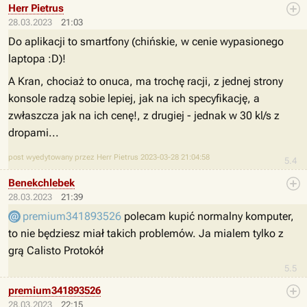
Herr Pietrus
28.03.2023
21:03
Do aplikacji to smartfony (chińskie, w cenie wypasionego
laptopa :D)!
A Kran, chociaż to onuca, ma trochę racji, z jednej strony
konsole radzą sobie lepiej, jak na ich specyfikację, a
zwłaszcza jak na ich cenę!, z drugiej - jednak w 30 kl/s z
dropami...
post wyedytowany przez Herr Pietrus 2023-03-28 21:04:58
5.4
Benekchlebek
28.03.2023
21:39
premium341893526
polecam kupić normalny komputer,
to nie będziesz miał takich problemów. Ja mialem tylko z
grą Calisto Protokół
5.5
premium341893526
28.03.2023
22:15