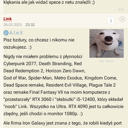
klękania ale jak widać spece z netu znaleźli ;)
9.3
Link
3
28.03.2023
23:32
A.l.e.X
Pisz bzdury, co chcesz i nikomu nie
oszukujesz. :)
Nigdy nie miałem problemu z płynności
Via Tenor
Cyberpunk 2077, Death Stranding, Red
Dead Redemption 2, Horizon Zero Dawn,
God of War, Spider-Man, Metro Exodus, Kingdom Come,
Dead Space remake, Resident Evil Village, Plague Tale 2
oraz remake Final Fantasy VII na moim komputerze z
"przestarzały" RTX 3060 i "słabiutki" i5-12400, który składał
"noob" Link. Wszystko na Ultra. RTX 4090 jest tu całkowicie
zbędny, jeśli chodzi o monitor 1080p. :)
Ale firma Iron Galaxy jest znana z tego, że robili kiedyś port