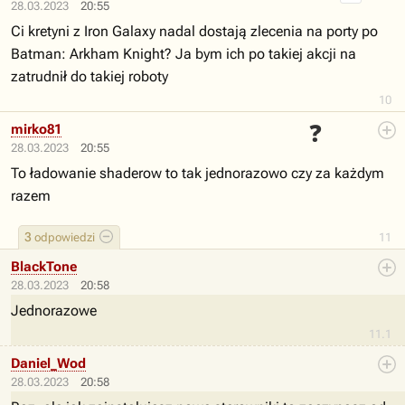
28.03.2023
20:55
Ci kretyni z Iron Galaxy nadal dostają zlecenia na porty po
Batman: Arkham Knight? Ja bym ich po takiej akcji na
zatrudnił do takiej roboty
10
❓
mirko81
28.03.2023
20:55
To ładowanie shaderow to tak jednorazowo czy za każdym
razem
3
odpowiedzi
11
BlackTone
28.03.2023
20:58
Jednorazowe
11.1
Daniel_Wod
28.03.2023
20:58