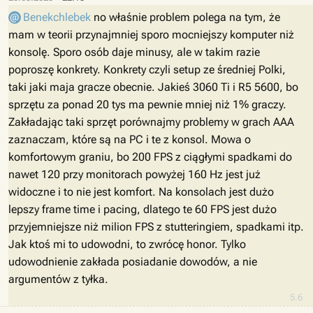
Benekchlebek
no właśnie problem polega na tym, że
mam w teorii przynajmniej sporo mocniejszy komputer niż
konsolę. Sporo osób daje minusy, ale w takim razie
poproszę konkrety. Konkrety czyli setup ze średniej Polki,
taki jaki maja gracze obecnie. Jakieś 3060 Ti i R5 5600, bo
sprzętu za ponad 20 tys ma pewnie mniej niż 1% graczy.
Zakładając taki sprzęt porównajmy problemy w grach AAA
zaznaczam, które są na PC i te z konsol. Mowa o
komfortowym graniu, bo 200 FPS z ciągłymi spadkami do
nawet 120 przy monitorach powyżej 160 Hz jest już
widoczne i to nie jest komfort. Na konsolach jest dużo
lepszy frame time i pacing, dlatego te 60 FPS jest dużo
przyjemniejsze niż milion FPS z stutteringiem, spadkami itp.
Jak ktoś mi to udowodni, to zwrócę honor. Tylko
udowodnienie zakłada posiadanie dowodów, a nie
argumentów z tyłka.
5.6