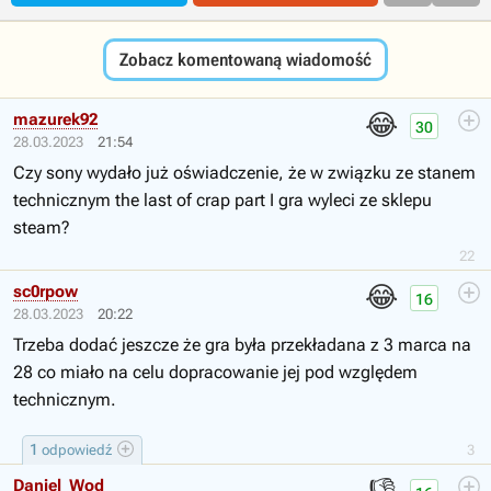
Zobacz komentowaną wiadomość
😂
mazurek92
30
28.03.2023
21:54
Czy sony wydało już oświadczenie, że w związku ze stanem
technicznym the last of crap part I gra wyleci ze sklepu
steam?
22
😂
sc0rpow
16
28.03.2023
20:22
Trzeba dodać jeszcze że gra była przekładana z 3 marca na
28 co miało na celu dopracowanie jej pod względem
technicznym.
1
odpowiedź
3
Daniel_Wod