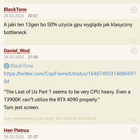
BlackTone
28.03.2023
20:57
A jaki ten 13gen bo 50% użycia gpu wygląda jak klasyczny
bottleneck
7.2
Daniel_Wod
28.03.2023
21:04
BlackTone
https://twitter.com/CapFrameX/status/16407493314886697
04
"The Last of Us Part 1 seems to be very CPU heavy. Even a
13900K can''t utilize the RTX 4090 properly."
Tam jest screen.
post wyedytowany przez Daniel_Wod 2023-03-28 21:05:24
7.3
Herr Pietrus
28.03.2023
21:07