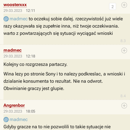
woosterxxx
2
29.03.2023
12:11
madmec
to oczekuj sobie dalej. rzeczywistość już wiele
razy okazywała się zupełnie inna, niż twoje oczekiwania.
warto z powtarzających się sytuacji wyciągać wnioski
8.3
madmec
29.03.2023
12:18
Kolejny co rozgrzesza partaczy.
Wina lezy po stronie Sony i to nalezy podkreslac, a wnioski i
dzialanie konsumenta to rezultat. Nie na odwrot.
Obwinianie graczy jest glupie.
8.4
Angrenbor
29.03.2023
18:05
madmec
Gdyby gracze na to nie pozwolili to takie sytuacje nie