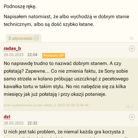
Podnoszę rękę.
Napisałem natomiast, że albo wychodzą w dobrym stanie
technicznym, albo są dość szybko łatane.
3
odpowiedzi
16
radas_b
28.03.2023
22:04
Premium VIP
No naprawdę trudno to nazwać dobrym stanem. A czy
połatają? Zapewne... Co nie zmienia faktu, że Sony sobie
samo strzela w kolano próbując uszczknąć z pecetowego
kawałka tortu w takim stylu. No nic nabędzie się za kilka
miesięcy jak już połatają i przy okazji potanieje.
post wyedytowany przez radas_b 2023-03-28 22:06:46
16.1
dzl
28.03.2023
22:32
U nich jest taki problem, że niemal każda gra korzysta z