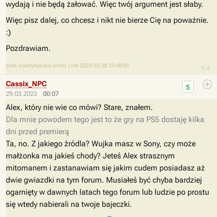
wydają i nie będą żałować. Więc twój argument jest słaby.
Więc pisz dalej, co chcesz i nikt nie bierze Cię na poważnie.
:)
Pozdrawiam.
post wyedytowany przez Link 2023-03-28 23:48:05
9.4
Cassix_NPC
5
29.03.2023
00:07
Alex, który nie wie co mówi? Stare, znałem.
Dla mnie powodem tego jest to że gry na PS5 dostaję kilka
dni przed premierą
Ta, no. Z jakiego źródla? Wujka masz w Sony, czy może
małżonka ma jakieś chody? Jeteś Alex strasznym
mitomanem i zastanawiam się jakim cudem posiadasz aż
dwie gwiazdki na tym forum. Musiałeś być chyba bardziej
ogarnięty w dawnych latach tego forum lub ludzie po prostu
się wtedy nabierali na twoje bajeczki.