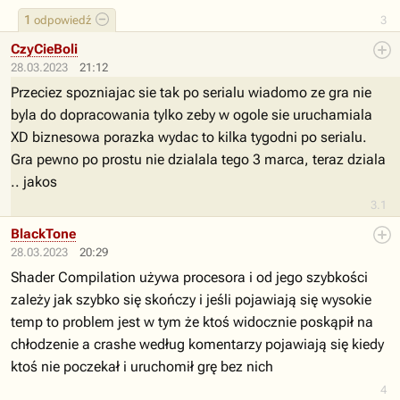
1
odpowiedź
3
CzyCieBoli
28.03.2023
21:12
Przeciez spozniajac sie tak po serialu wiadomo ze gra nie
byla do dopracowania tylko zeby w ogole sie uruchamiala
XD biznesowa porazka wydac to kilka tygodni po serialu.
Gra pewno po prostu nie dzialala tego 3 marca, teraz dziala
.. jakos
3.1
BlackTone
28.03.2023
20:29
Shader Compilation używa procesora i od jego szybkości
zależy jak szybko się skończy i jeśli pojawiają się wysokie
temp to problem jest w tym że ktoś widocznie poskąpił na
chłodzenie a crashe według komentarzy pojawiają się kiedy
ktoś nie poczekał i uruchomił grę bez nich
4