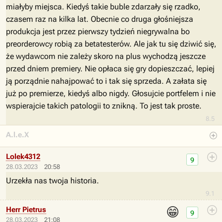
miałyby miejsca. Kiedyś takie buble zdarzały się rzadko,
czasem raz na kilka lat. Obecnie co druga głośniejsza
produkcja jest przez pierwszy tydzień niegrywalna bo
preorderowcy robią za betatesterów. Ale jak tu się dziwić się,
że wydawcom nie zależy skoro na plus wychodzą jeszcze
przed dniem premiery. Nie opłaca się gry dopieszczać, lepiej
ją porządnie nahajpować to i tak się sprzeda. A załata się
już po premierze, kiedyś albo nigdy. Głosujcie portfelem i nie
wspierajcie takich patologii to znikną. To jest tak proste.
8.5
A.l.e.X
Lolek4312
9
28.03.2023
20:58
Urzekła nas twoja historia.
9.1
😁
Herr Pietrus
9
28.03.2023
21:08