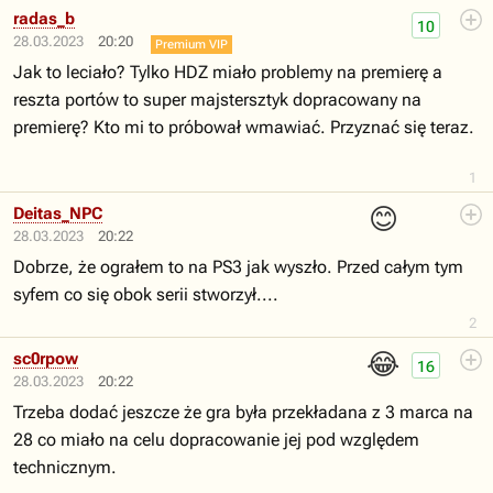
radas_b
10
28.03.2023
20:20
Premium VIP
Jak to leciało? Tylko HDZ miało problemy na premierę a
reszta portów to super majstersztyk dopracowany na
premierę? Kto mi to próbował wmawiać. Przyznać się teraz.
1
😊
Deitas_NPC
28.03.2023
20:22
Dobrze, że ograłem to na PS3 jak wyszło. Przed całym tym
syfem co się obok serii stworzył....
2
😂
sc0rpow
16
28.03.2023
20:22
Trzeba dodać jeszcze że gra była przekładana z 3 marca na
28 co miało na celu dopracowanie jej pod względem
technicznym.