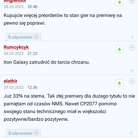
Angrenbor
9
28.03.2023
20:48
Kupujcie więcej preorderów to stan gier na premierę na
pewno się poprawi.
5
odpowiedzi
8
Rumcykcyk
6
28.03.2023
21:22
Iron Galaxy zatrudnić do tarcia chrzanu.
19
elathir
6
29.03.2023
12:36
Już 33% na stema. Tak złej premiery dla dużego tytułu to nie
pamiętam od czasów NMS. Nawet CP2077 pomimo
swojego stanu technicznego miał w większości
pozytywne/bardzo pozytywne.
3
odpowiedzi
67