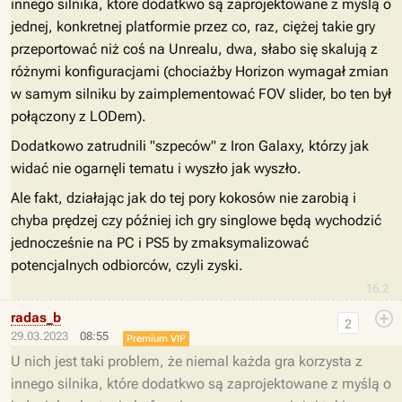
innego silnika, które dodatkwo są zaprojektowane z myślą o
jednej, konkretnej platformie przez co, raz, ciężej takie gry
przeportować niż coś na Unrealu, dwa, słabo się skalują z
różnymi konfiguracjami (chociażby Horizon wymagał zmian
w samym silniku by zaimplementować FOV slider, bo ten był
połączony z LODem).
Dodatkowo zatrudnili "szpeców" z Iron Galaxy, którzy jak
widać nie ogarnęli tematu i wyszło jak wyszło.
Ale fakt, działając jak do tej pory kokosów nie zarobią i
chyba prędzej czy później ich gry singlowe będą wychodzić
jednocześnie na PC i PS5 by zmaksymalizować
potencjalnych odbiorców, czyli zyski.
16.2
radas_b
2
29.03.2023
08:55
Premium VIP
U nich jest taki problem, że niemal każda gra korzysta z
innego silnika, które dodatkwo są zaprojektowane z myślą o