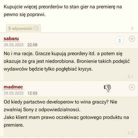
Kupujcie więcej preorderów to stan gier na premierę na
pewno się poprawi.
5
odpowiedzi
8
sabaru
3
28.03.2023
22:08
No i ma racje. Gracze kupują preordery itd. a potem się
okazuje że gra jest niedorobiona. Bronienie takich podejść
wydawców będzie tylko pogłębiać kryzys.
8.1
👎
madmec
29.03.2023
12:03
Od kiedy partactwo developerow to wina graczy? Nie
zwalniaj Sony z odpowiedzialnosci.
Jako klient mam prawo oczekiwac gotowego produktu na
premiere.
8.2