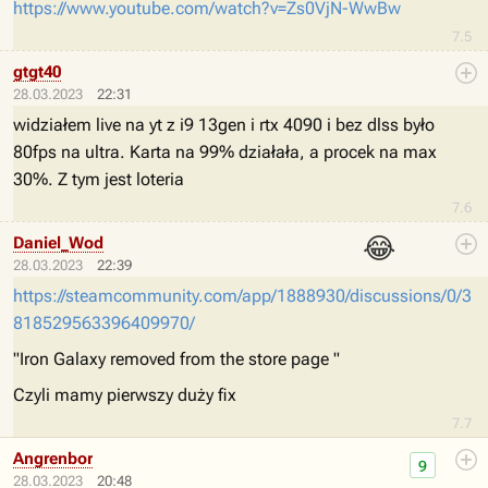
https://www.youtube.com/watch?v=Zs0VjN-WwBw
7.5
gtgt40
28.03.2023
22:31
widziałem live na yt z i9 13gen i rtx 4090 i bez dlss było
80fps na ultra. Karta na 99% działała, a procek na max
30%. Z tym jest loteria
7.6
😂
Daniel_Wod
28.03.2023
22:39
https://steamcommunity.com/app/1888930/discussions/0/3
818529563396409970/
"Iron Galaxy removed from the store page "
Czyli mamy pierwszy duży fix
7.7
Angrenbor
9
28.03.2023
20:48