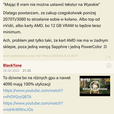
"Mając 8 vram nie można ustawić tekstur na Wysokie"
Dlatego powtarzam, ze zakup czegokolwiek poniżej
2070Ti/3080 to strzelanie sobie w kolano. Albo top od
nVidii, albo karty AMD, bo 12 GB VRAM to będzie teraz
minimum.
Ach, problem jest tylko taki, że kart AMD nie ma w żadnym
sklepie, poza jedną wersją Sapphire i jedną PowerColor :D
post wyedytowany przez Herr Pietrus 2023-03-28 21:30:37
7.4
BlackTone
28.03.2023
21:25
To dziwne bo na różnych gpu a nawet
4090 mają 100% utylizacji
https://www.youtube.com/watch?
v=PrOYGrzQBTA
https://www.youtube.com/watch?
v=ioHIvWWwJOs