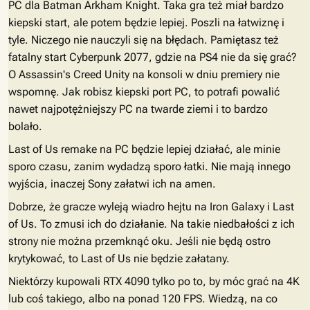
PC dla Batman Arkham Knight. Taka gra też miał bardzo
kiepski start, ale potem będzie lepiej. Poszli na łatwiznę i
tyle. Niczego nie nauczyli się na błędach. Pamiętasz też
fatalny start Cyberpunk 2077, gdzie na PS4 nie da się grać?
O Assassin's Creed Unity na konsoli w dniu premiery nie
wspomnę. Jak robisz kiepski port PC, to potrafi powalić
nawet najpotężniejszy PC na twarde ziemi i to bardzo
bolało.
Last of Us remake na PC będzie lepiej działać, ale minie
sporo czasu, zanim wydadzą sporo łatki. Nie mają innego
wyjścia, inaczej Sony załatwi ich na amen.
Dobrze, że gracze wyleją wiadro hejtu na Iron Galaxy i Last
of Us. To zmusi ich do działanie. Na takie niedbałości z ich
strony nie można przemknąć oku. Jeśli nie będą ostro
krytykować, to Last of Us nie będzie załatany.
Niektórzy kupowali RTX 4090 tylko po to, by móc grać na 4K
lub coś takiego, albo na ponad 120 FPS. Wiedzą, na co