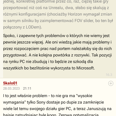
jednej, konkretnej platformie przez co, raz, ciężej takie gry
przeportować niż coś na Unrealu, dwa, słabo się skalują z
różnymi konfiguracjami (chociażby Horizon wymagał zmian
w samym silniku by zaimplementować FOV slider, bo ten był
połączony z LODem).
Spoko, i zapewne tych problemów o których nie wiemy jest
pewnie jeszcze więcej. Ale oni wiedzą jakie mają problemy i
przez rozpoczęciem prac nad portem należałoby się do nich
przygotować. A nie kolejna powtórka z rozrywki. Tak pozycji
na rynku PC nie zbudują i to będzie ze szkodą dla
wszystkich bo bezlitośnie wykorzysta to Microsoft.
16.3
Skalo01
28.03.2023
21:11
I to jest właśnie problem - to nie gra ma "wysokie
wymagania" tylko Sony dostaje po dupie za zamknięcie
wiele lat temu swojego działu gier PC, a teraz Januszują na
hajsie zatrudniając byle kogo. Zerowa optymalizacja,