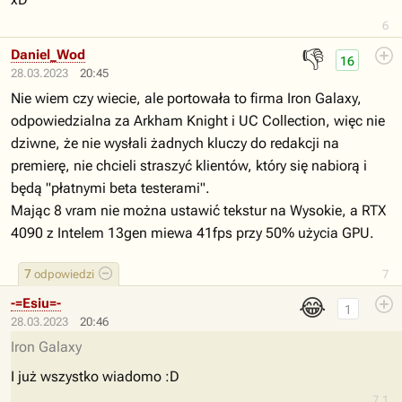
6
👎
Daniel_Wod
16
28.03.2023
20:45
Nie wiem czy wiecie, ale portowała to firma Iron Galaxy,
odpowiedzialna za Arkham Knight i UC Collection, więc nie
dziwne, że nie wysłali żadnych kluczy do redakcji na
premierę, nie chcieli straszyć klientów, który się nabiorą i
będą "płatnymi beta testerami".
Mając 8 vram nie można ustawić tekstur na Wysokie, a RTX
4090 z Intelem 13gen miewa 41fps przy 50% użycia GPU.
7
odpowiedzi
7
😂
-=Esiu=-
1
28.03.2023
20:46
Iron Galaxy
I już wszystko wiadomo :D
7.1