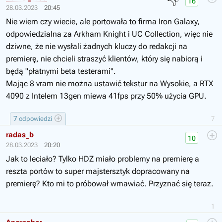
👎
16
28.03.2023
20:45
Nie wiem czy wiecie, ale portowała to firma Iron Galaxy,
odpowiedzialna za Arkham Knight i UC Collection, więc nie
dziwne, że nie wysłali żadnych kluczy do redakcji na
premierę, nie chcieli straszyć klientów, który się nabiorą i
będą "płatnymi beta testerami".
Mając 8 vram nie można ustawić tekstur na Wysokie, a RTX
4090 z Intelem 13gen miewa 41fps przy 50% użycia GPU.
7
odpowiedzi
7
radas_b
10
28.03.2023
20:20
Jak to leciało? Tylko HDZ miało problemy na premierę a
reszta portów to super majstersztyk dopracowany na
premierę? Kto mi to próbował wmawiać. Przyznać się teraz.
1