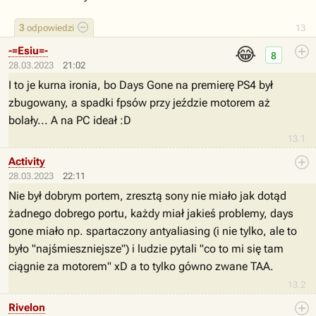
3
odpowiedzi
13
😂
-=Esiu=-
8
28.03.2023
21:02
I to je kurna ironia, bo Days Gone na premierę PS4 był
zbugowany, a spadki fpsów przy jeździe motorem aż
bolały... A na PC ideał :D
13.1
Activity
28.03.2023
22:11
Nie był dobrym portem, zresztą sony nie miało jak dotąd
żadnego dobrego portu, każdy miał jakieś problemy, days
gone miało np. spartaczony antyaliasing (i nie tylko, ale to
było "najśmieszniejsze") i ludzie pytali "co to mi się tam
ciągnie za motorem" xD a to tylko gówno zwane TAA.
13.2
Rivelon