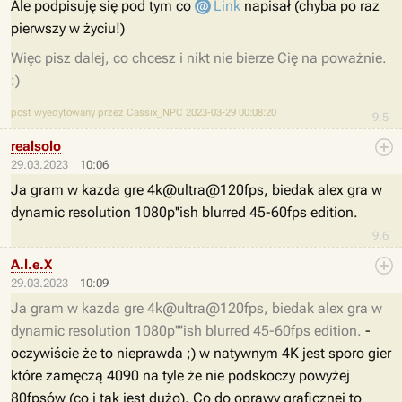
Ale podpisuję się pod tym co
Link
napisał (chyba po raz
pierwszy w życiu!)
Więc pisz dalej, co chcesz i nikt nie bierze Cię na poważnie.
:)
post wyedytowany przez Cassix_NPC 2023-03-29 00:08:20
9.5
realsolo
29.03.2023
10:06
Ja gram w kazda gre 4k@ultra@120fps, biedak alex gra w
dynamic resolution 1080p''ish blurred 45-60fps edition.
9.6
A.l.e.X
29.03.2023
10:09
Ja gram w kazda gre 4k@ultra@120fps, biedak alex gra w
dynamic resolution 1080p''''ish blurred 45-60fps edition.
-
oczywiście że to nieprawda ;) w natywnym 4K jest sporo gier
które zamęczą 4090 na tyle że nie podskoczy powyżej
80fpsów (co i tak jest dużo). Co do oprawy graficznej to