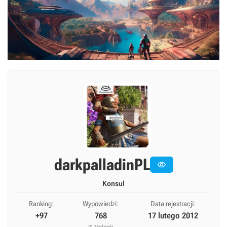
darkpalladinPL

Konsul
Ranking:
Wypowiedzi:
Data rejestracji:
+97
768
17 lutego 2012
(0,15/dzień)