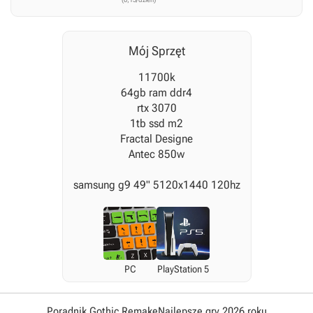
Mój Sprzęt
11700k
64gb ram ddr4
rtx 3070
1tb ssd m2
Fractal Designe
Antec 850w
samsung g9 49" 5120x1440 120hz
PC
PlayStation 5
Poradnik Gothic Remake
Najlepsze gry 2026 roku