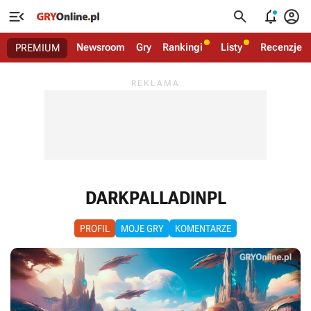




Newsroom
Gry
Rankingi
Listy
Recenzje
PREMIUM
DARKPALLADINPL
PROFIL
MOJE GRY
KOMENTARZE