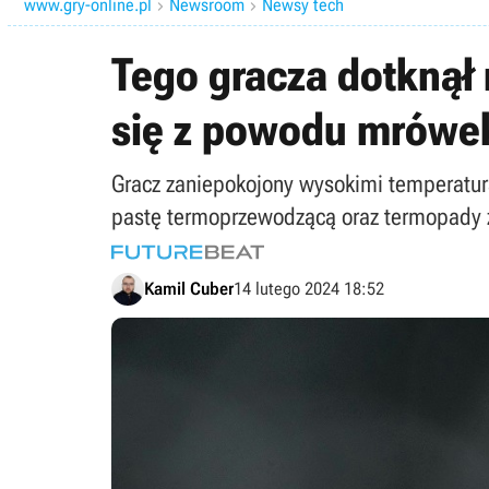
www.gry-online.pl
Newsroom
Newsy tech


Tego gracza dotknął
się z powodu mrówe
Gracz zaniepokojony wysokimi temperatu
pastę termoprzewodzącą oraz termopady z 
Kamil Cuber
14 lutego 2024 18:52