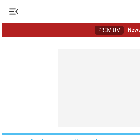

New
PREMIUM