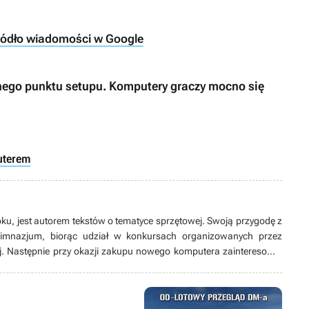
ródło wiadomości w Google
lnego punktu setupu. Komputery graczy mocno się
uterem
oku, jest autorem tekstów o tematyce sprzętowej. Swoją przygodę z
gimnazjum, biorąc udział w konkursach organizowanych przez
j. Następnie przy okazji zakupu nowego komputera zainteresował
ej poznając rynek komputerowy. Zagorzały fan komputerów i gier
zaproszenia do gry w szachy oraz Foxhole’a.