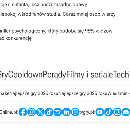
cje i mutanta, lecz budzi zasadne obawy
epokój wśród fanów studia. Coraz mniej osób wierzy,
hriller psychologiczny, który podoba się 95% widzów.
ać konkurencję
Gry
Cooldown
Porady
Filmy i seriale
Tech
emake
Najlepsze gry 2026 roku
Najlepsze gry 2025 roku
Wiedźmin 
nline.pl:
tvgry.pl: