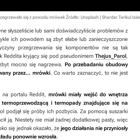
przegrzewało się z powodu mrówek
Źródło: Unsplash | Shardar Tarikul Isl
wne słyszeliście lub sami doświadczyliście problemów z
ykle ich powodem są zbyt słabe lub zanieczyszczone
zyczyny przegrzewania się komponentów nie są tak
nik Reddita kryjący się pod pseudonimem
Thejus_Parol
,
a zbyt mocno się nagrzewa.
Po przebadaniu obudowy
kowany przez… mrówki
. Co warto zaznaczyć, to nie jest
 na portalu Reddit,
mrówki miały wejść do wnętrza
ę termoprzewodzącą i termopady znajdujące się na
ol podjął się próby ich pozbycia. Za pomocą suszarki
ił ją. Niestety nie miał żadnej dodatkowej pasty, więc
bko się jednak okazało, że
jego działania nie przyniosły
układu ponownie wzrosła
.