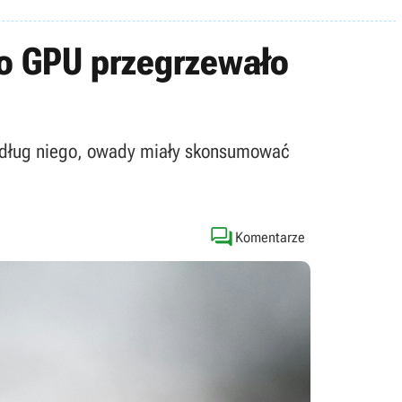
go GPU przegrzewało
Według niego, owady miały skonsumować

Komentarze