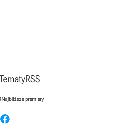
Tematy
RSS
4
Najbliższe premiery