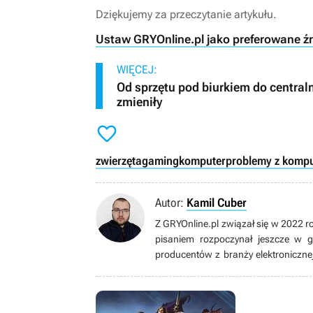
Dziękujemy za przeczytanie artykułu.
Ustaw GRYOnline.pl jako preferowane ź
WIĘCEJ:
Od sprzętu pod biurkiem do centra
zmieniły

zwierzęta
gaming
komputer
problemy z komp
Autor:
Kamil Cuber
Z GRYOnline.pl związał się w 2022 r
pisaniem rozpoczynał jeszcze w 
producentów z branży elektroniczne
się sprzętem, stopniowo coraz lepi
single-player, choć nie odrzuci też 