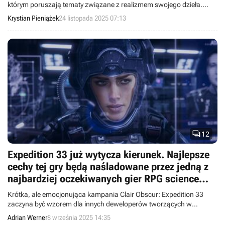
którym poruszają tematy związane z realizmem swojego dzieła.
Choć nie będziemy mieć do czynienia z symulacją, autorzy
Krystian Pieniążek
24 listopada 2025 07:13
przywiązują wagę do detali.

12
Expedition 33 już wytycza kierunek. Najlepsze
cechy tej gry będą naśladowane przez jedną z
najbardziej oczekiwanych gier RPG science
fiction
Krótka, ale emocjonująca kampania Clair Obscur: Expedition 33
zaczyna być wzorem dla innych deweloperów tworzących w
gatunku RPG.
Adrian Werner
8 września 2025 14:35