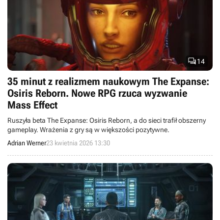

14
35 minut z realizmem naukowym The Expanse:
Osiris Reborn. Nowe RPG rzuca wyzwanie
Mass Effect
Ruszyła beta The Expanse: Osiris Reborn, a do sieci trafił obszerny
gameplay. Wrażenia z gry są w większości pozytywne.
Adrian Werner
23 kwietnia 2026 13:30