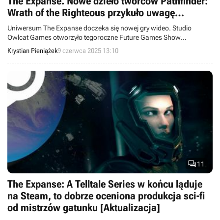
The Expanse. Nowe dzieło twórców Pathfinder:
Wrath of the Righteous przykuło uwagę
reżysera ME5
Uniwersum The Expanse doczeka się nowej gry wideo. Studio
Owlcat Games otworzyło tegoroczne Future Games Show
zapowiedzią RPG akcji w stylu Mass Effecta, zatytułowanego The
Krystian Pieniążek
9 czerwca 2025 13:10
Expanse: Osiris Reborn.

11
The Expanse: A Telltale Series w końcu ląduje
na Steam, to dobrze oceniona produkcja sci-fi
od mistrzów gatunku [Aktualizacja]