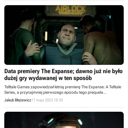
Data premiery The Expanse; dawno już nie było
dużej gry wydawanej w ten sposób
Telltale Games zapowiedział letnią premierę The Expanse: A Telltale
Series, a przynajmniej pierwszego epizodu tego prequela
popularnego serialu.
Jakub Błażewicz
17 maja 2023 18:20