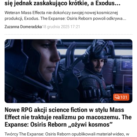
się jednak zaskakująco krótkie, a Exodus
stracił weterana
Weteran Mass Effecta nie dokończy swojej nowej kosmicznej
produkcji, Exodus. The Expanse: Osiris Reborn powoli odkrywa
swoje karty.
Zuzanna Domeradzka
18 grudnia 2025 17:21

101
Nowe RPG akcji science fiction w stylu Mass
Effect nie traktuje realizmu po macoszemu. The
Expanse: Osiris Reborn „ożywi kosmos”
Twórcy The Expanse: Osiris Reborn opublikowali materiał wideo, w