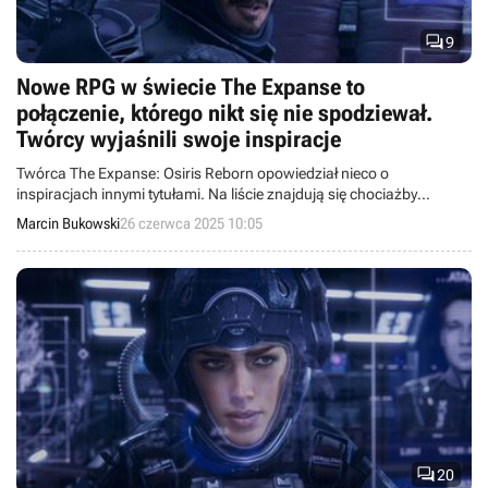

9
Nowe RPG w świecie The Expanse to
połączenie, którego nikt się nie spodziewał.
Twórcy wyjaśnili swoje inspiracje
Twórca The Expanse: Osiris Reborn opowiedział nieco o
inspiracjach innymi tytułami. Na liście znajdują się chociażby
Baldur’s Gate 3 czy Persona 5.
Marcin Bukowski
26 czerwca 2025 10:05

20