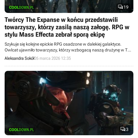

19
Twórcy The Expanse w końcu przedstawili
towarzyszy, którzy zasilą naszą załogę. RPG w
stylu Mass Effecta zebrał sporą ekipę
Szykuje się kolejne epickie RPG osadzone w dalekiej galaktyce.
Owlcat ujawniło towarzyszy, którzy wzbogacą naszą drużynę w The
Expanse.
Aleksandra Sokół
26 marca 2026 12:35

3