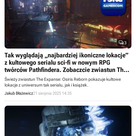

3
Tak wyglądają „najbardziej ikoniczne lokacje”
z kultowego serialu sci-fi w nowym RPG
twórców Pathfindera. Zobaczcie zwiastun The
Expanse: Osiris Reborn
Świeży zwiastun The Expanse: Osiris Reborn pokazuje kultowe
lokacje z uniwersum tak serialu, jak i książek.
Jakub Błażewicz
21 sierpnia 2025 14:35