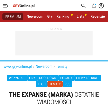




Newsroom
Gry
Rankingi
Listy
Recenzje
PREMIUM
www.gry-online.pl
Newsroom
Tematy


WSZYSTKIE
GRY
COOLDOWN
PORADY
FILMY I SERIALE
TECH
TEMATY
RSS
THE EXPANSE (MARKA)
OSTATNIE
WIADOMOŚCI