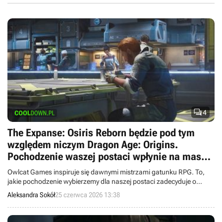

4
The Expanse: Osiris Reborn będzie pod tym
względem niczym Dragon Age: Origins.
Pochodzenie waszej postaci wpłynie na masę
rzeczy
Owlcat Games inspiruje się dawnymi mistrzami gatunku RPG. To,
jakie pochodzenie wybierzemy dla naszej postaci zadecyduje o
reakcjach NPC-ów i nie tylko.
Aleksandra Sokół
25 czerwca 2026 13:38