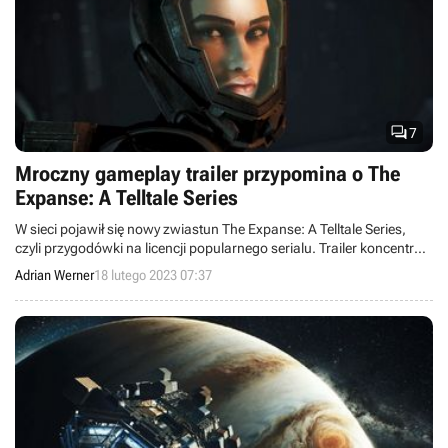

7
Mroczny gameplay trailer przypomina o The
Expanse: A Telltale Series
W sieci pojawił się nowy zwiastun The Expanse: A Telltale Series,
czyli przygodówki na licencji popularnego serialu. Trailer koncentruje
się na zaprezentowaniu rozgrywki.
Adrian Werner
18 lutego 2023 07:37