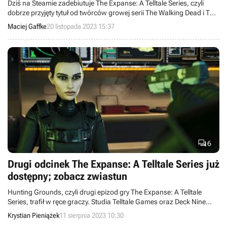
Dziś na Steamie zadebiutuje The Expanse: A Telltale Series, czyli
dobrze przyjęty tytuł od twórców growej serii The Walking Dead i The
Wolf Among Us. Gracze będą mogli od razu bawić się we wszystkich
Maciej Gaffke
20 listopada 2023 15:37
epizodach.

6
Drugi odcinek The Expanse: A Telltale Series już
dostępny; zobacz zwiastun
Hunting Grounds, czyli drugi epizod gry The Expanse: A Telltale
Series, trafił w ręce graczy. Studia Telltale Games oraz Deck Nine
opublikowały zwiastun, który wprowadza nas w nową przygodę.
Krystian Pieniążek
11 sierpnia 2023 10:30