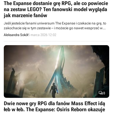
The Expanse dostanie grę RPG, ale co powiecie
na zestaw LEGO? Ten fanowski model wygląda
jak marzenie fanów
Jeśli jesteście fanami uniwersum The Expanse i czekacie na grę, to
zakochacie się w tym zestawie – i możecie go nawet wesprzeć w
konkursie Ideas.
Aleksandra Sokół
5 marca 2026 12:02

8
Dwie nowe gry RPG dla fanów Mass Effect idą
łeb w łeb. The Expanse: Osiris Reborn okazuje