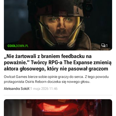

1
„Nie żartowali z braniem feedbacku na
poważnie.” Twórcy RPG-a The Expanse zmienią
aktora głosowego, który nie pasował graczom
Owlcat Games bierze sobie opinie graczy do serca. Z tego powodu
protagonista Osiris Reborn doczeka się nowego głosu.
Aleksandra Sokół
21 maja 2026 11:46