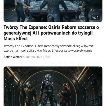

1
Twórcy The Expanse: Osiris Reborn szczerze o
generatywnej AI i porównaniach do trylogii
Mass Effect
Twórcy The Expanse: Osiris Reborn wypowiedzieli się w kwestii
czerpania inspiracji z cyklu Mass Effect oraz wykorzystywania
generatywnego AI.
Adrian Werner
27 marca 2026 12:48