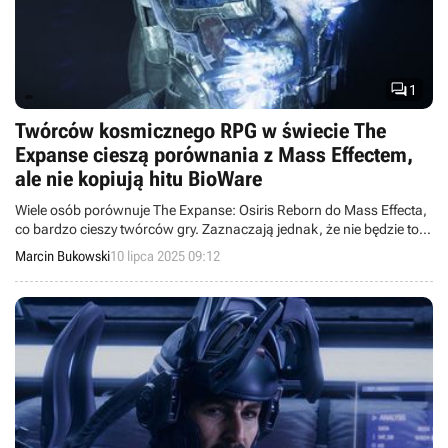

1
Twórców kosmicznego RPG w świecie The
Expanse cieszą porównania z Mass Effectem,
ale nie kopiują hitu BioWare
Wiele osób porównuje The Expanse: Osiris Reborn do Mass Effecta,
co bardzo cieszy twórców gry. Zaznaczają jednak, że nie będzie to
klon hitowej serii kosmicznych RPG studia BioWare.
Marcin Bukowski
10 lipca 2025 09:12