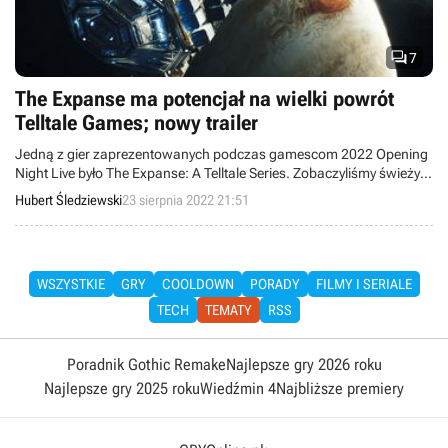

7
The Expanse ma potencjał na wielki powrót
Telltale Games; nowy trailer
Jedną z gier zaprezentowanych podczas gamescom 2022 Opening
Night Live było The Expanse: A Telltale Series. Zobaczyliśmy świeży
materiał z gry i poznaliśmy jej termin premiery.
Hubert Śledziewski
23 sierpnia 2022 21:51
WSZYSTKIE
GRY
COOLDOWN
PORADY
FILMY I SERIALE
TECH
TEMATY
RSS
Poradnik Gothic Remake
Najlepsze gry 2026 roku
Najlepsze gry 2025 roku
Wiedźmin 4
Najbliższe premiery