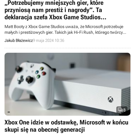
„Potrzebujemy mniejszych gier, które
przyniosą nam prestiż i nagrody”. Ta
deklaracja szefa Xbox Game Studios
zaskoczyła nie tylko twórców Hi-Fi Rush
Matt Booty z Xbox Game Studios uważa, że Microsoft potrzebuje
małych i prestiżowych gier. Takich jak Hi-Fi Rush, którego twórcy
zostali zamknięci w ramach ostatniej fali zwolnień.
Jakub Błażewicz
9 maja 2024 10:36

8
Xbox One idzie w odstawkę, Microsoft w końcu
skupi się na obecnej generacji