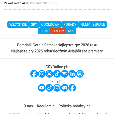
zarówno nadchodzącej, jak i obecnej generacji oraz komputery
Paweł Woźniak
10 stycznia 2020 17:58
osobiste. Oznacza to, że w dniu premiery nowego Xboksa nie będą
na niego dostępne żadne next-genowe tytuły ekskluzywne.
WSZYSTKIE
GRY
COOLDOWN
PORADY
FILMY I SERIALE
TECH
TEMATY
RSS
Poradnik Gothic Remake
Najlepsze gry 2026 roku
Najlepsze gry 2025 roku
Wiedźmin 4
Najbliższe premiery
GRYOnline.pl:
tvgry.pl:
O nas
Regulamin
Polityka redakcyjna