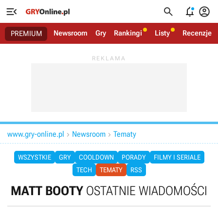




Newsroom
Gry
Rankingi
Listy
Recenzje
PREMIUM
www.gry-online.pl
Newsroom
Tematy


WSZYSTKIE
GRY
COOLDOWN
PORADY
FILMY I SERIALE
TECH
TEMATY
RSS
MATT BOOTY
OSTATNIE WIADOMOŚCI