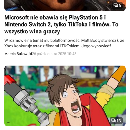

6
Microsoft nie obawia się PlayStation 5 i
Nintendo Switch 2, tylko TikToka i filmów. To
wszystko wina graczy
W rozmowie na temat multiplatformowości Matt Booty stwierdził, że
Xbox konkuruje teraz z filmami i TikTokiem. Jego wypowiedź
wywołała głośne reakcje w mediach społecznościowych.
Marcin Bukowski
26 października 2025 10:48

13