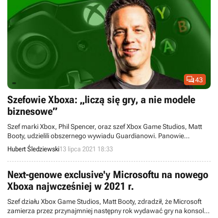

43
Szefowie Xboxa: „liczą się gry, a nie modele
biznesowe”
Szef marki Xbox, Phil Spencer, oraz szef Xbox Game Studios, Matt
Booty, udzielili obszernego wywiadu Guardianowi. Panowie
przyznali, że zamierzają podejmować ryzyko przy tworzeniu
Hubert Śledziewski
13 lipca 2021 18:33
kolejnych gier, w tym produkcji singlowych, z których nie wszystkie
muszą być wspierane długo po premierze.
Next-genowe exclusive'y Microsoftu na nowego
Xboxa najwcześniej w 2021 r.
Szef działu Xbox Game Studios, Matt Booty, zdradził, że Microsoft
zamierza przez przynajmniej następny rok wydawać gry na konsole