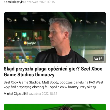
zabugowaną produkcją w historii studia.
Kamil Kleszyk
13 czerwca 2023 09:15

16
Skąd przyszła plaga opóźnień gier? Szef Xbox
Game Studios tłumaczy
Szef Xbox Game Studios, Matt Booty, podczas panelu na PAX West
wyjaśnił przyczynę obecnej fali opóźnień w branży. Przy okazji
deweloper wyraził życzenie, by zaprzęc sztuczną inteligencję do
Michał Ciężadlik
5 września 2022 18:32
testowania gier.