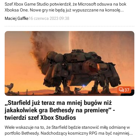
Szef Xbox Game Studio potwierdził, że Microsoft odsuwa na bok
Xboksa One. Nowe gry nie będą już wypuszczane na konsolę
wydaną 10 lat temu.
Maciej Gaffke
16 czerwca 2023 09:38

37
„Starfield już teraz ma mniej bugów niż
jakakolwiek gra Bethesdy na premierę” -
twierdzi szef Xbox Studios
Wiele wskazuje na to, że Starfield będzie stanowić miłą odmianę w
portfolio Bethesdy. Nadchodzący kosmiczny RPG ma być najmniej