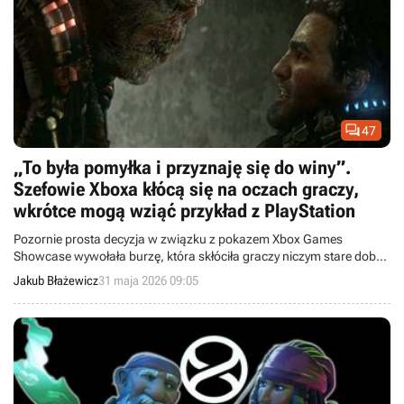

47
„To była pomyłka i przyznaję się do winy”.
Szefowie Xboxa kłócą się na oczach graczy,
wkrótce mogą wziąć przykład z PlayStation
Pozornie prosta decyzja w związku z pokazem Xbox Games
Showcase wywołała burzę, która skłóciła graczy niczym stare dobre
wojny konsolowe.
Jakub Błażewicz
31 maja 2026 09:05