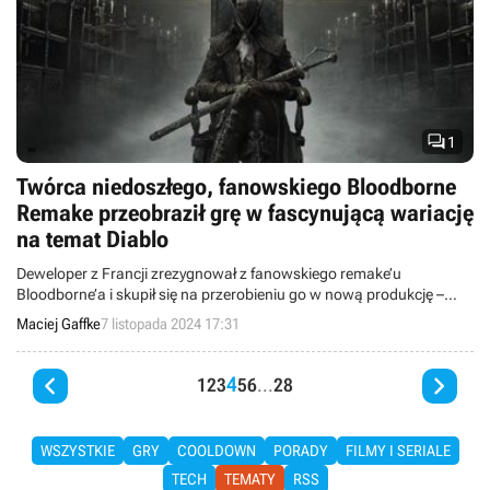

1
Twórca niedoszłego, fanowskiego Bloodborne
Remake przeobraził grę w fascynującą wariację
na temat Diablo
Deweloper z Francji zrezygnował z fanowskiego remake’u
Bloodborne’a i skupił się na przerobieniu go w nową produkcję –
Bloodborne Top Down Arena.
Maciej Gaffke
7 listopada 2024 17:31


4
1
2
3
5
6
...
28
WSZYSTKIE
GRY
COOLDOWN
PORADY
FILMY I SERIALE
TECH
TEMATY
RSS