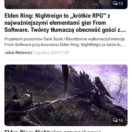

10
Elden Ring: Nightreign to „krótkie RPG” z
najważniejszymi elementami gier From
Software. Twórcy tłumaczą obecność gości z
innych gier
Projektant poziomów Dark Souls i Bloodborne wytłumaczył intencje
From Software przy tworzeniu Elden Ring: NightReign (a także to,
jak pogodzić gości z innych serii z tłem fabularnym Ziemi Pomiędzy).
Jakub Błażewicz
13 grudnia 2024 21:04

16