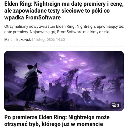
Elden Ring: Nightreign ma datę premiery i cenę,
ale zapowiadane testy sieciowe to póki co
wpadka FromSoftware
Otrzymaliśmy nowy zwiastun Elden Ring: Nightreign, ujawniający też
datę premiery. Najnowszą grę FromSoftware mieliśmy dzisiaj
przetestować, ale pojawiły się problemy.
Marcin Bukowski
14 lutego 2025 14:53

3
Po premierze Elden Ring: Nightreign może
otrzymać tryb, którego już w momencie