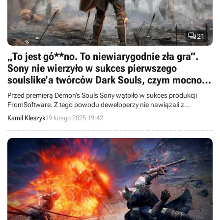

21
„To jest gó**no. To niewiarygodnie zła gra”.
Sony nie wierzyło w sukces pierwszego
soulslike’a twórców Dark Souls, czym mocno
zawiodło FromSoftware
Przed premierą Demon’s Souls Sony wątpiło w sukces produkcji
FromSoftware. Z tego powodu deweloperzy nie nawiązali z
japońską korporacją współpracy przy tworzeniu pierwszego Dark
Kamil Kleszyk
19 lutego 2025 19:42
Souls.