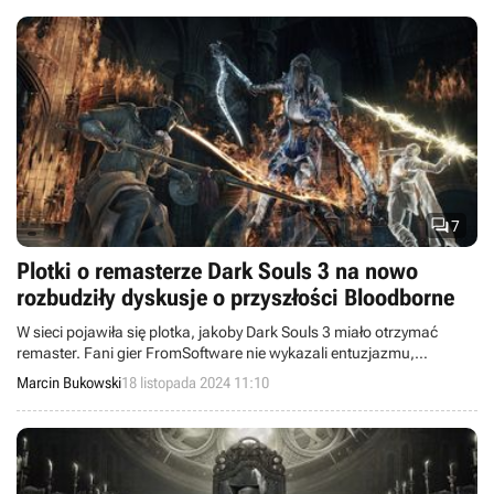

7
Plotki o remasterze Dark Souls 3 na nowo
rozbudziły dyskusje o przyszłości Bloodborne
W sieci pojawiła się plotka, jakoby Dark Souls 3 miało otrzymać
remaster. Fani gier FromSoftware nie wykazali entuzjazmu,
ponownie zwracając uwagę na Bloodborne’a.
Marcin Bukowski
18 listopada 2024 11:10