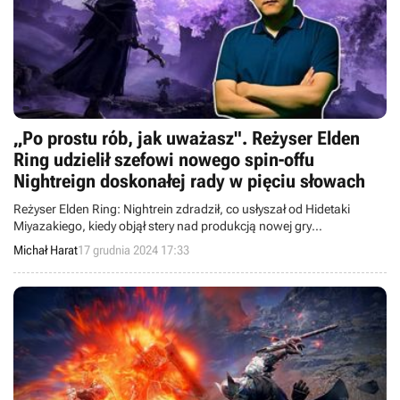
„Po prostu rób, jak uważasz". Reżyser Elden
Ring udzielił szefowi nowego spin-offu
Nightreign doskonałej rady w pięciu słowach
Reżyser Elden Ring: Nightrein zdradził, co usłyszał od Hidetaki
Miyazakiego, kiedy objął stery nad produkcją nowej gry
FromSoftware. Miyazaki nie był zbyt wylewny.
Michał Harat
17 grudnia 2024 17:33