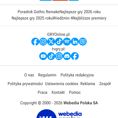
Poradnik Gothic Remake
Najlepsze gry 2026 roku
Najlepsze gry 2025 roku
Wiedźmin 4
Najbliższe premiery
GRYOnline.pl:
tvgry.pl:
O nas
Regulamin
Polityka redakcyjna
Polityka prywatności
Ustawienia cookies
Reklama
Zespół
Praca
Kontakt
Pomoc
Copyright © 2000 -
2026
Webedia Polska SA