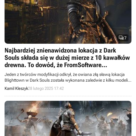

7
Najbardziej znienawidzona lokacja z Dark
Souls składa się w dużej mierze z 10 kawałków
drewna. To dowód, że FromSoftware
mistrzowsko „odchudza” gry
Jeden z twórców modyfikacji odkrył, że owiana złą sławą lokacja
Blighttown w Dark Souls została wykonana zaledwie z kilku modeli
drewna.
Kamil Kleszyk
28 lutego 2025 17:42