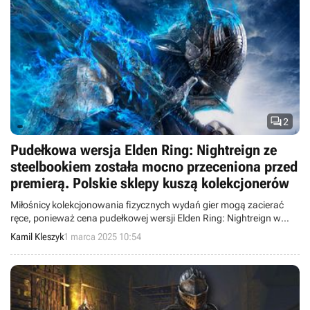

2
Pudełkowa wersja Elden Ring: Nightreign ze
steelbookiem została mocno przeceniona przed
premierą. Polskie sklepy kuszą kolekcjonerów
Miłośnicy kolekcjonowania fizycznych wydań gier mogą zacierać
ręce, ponieważ cena pudełkowej wersji Elden Ring: Nightreign w
polskich sklepach została mocno obniżona.
Kamil Kleszyk
1 marca 2025 10:54