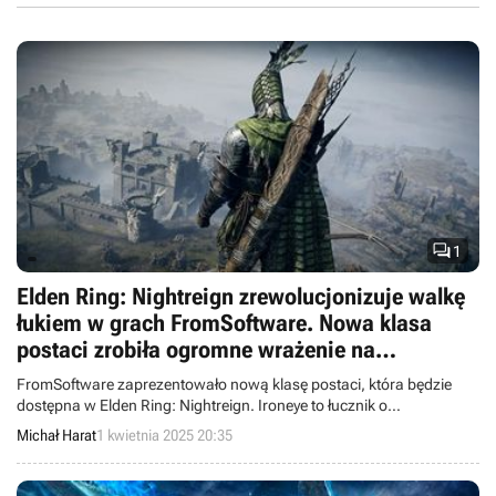

1
Elden Ring: Nightreign zrewolucjonizuje walkę
łukiem w grach FromSoftware. Nowa klasa
postaci zrobiła ogromne wrażenie na
społeczności
FromSoftware zaprezentowało nową klasę postaci, która będzie
dostępna w Elden Ring: Nightreign. Ironeye to łucznik o
nieprzeciętnych umiejętnościach, dzięki któremu walka dystansowa
Michał Harat
1 kwietnia 2025 20:35
nabierze rumieńców.