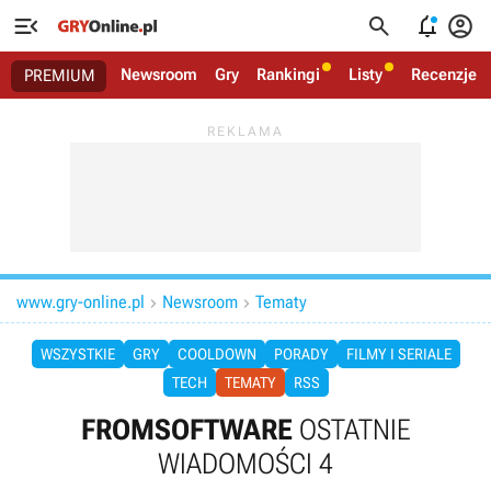




Newsroom
Gry
Rankingi
Listy
Recenzje
PREMIUM
www.gry-online.pl
Newsroom
Tematy


WSZYSTKIE
GRY
COOLDOWN
PORADY
FILMY I SERIALE
TECH
TEMATY
RSS
FROMSOFTWARE
OSTATNIE
WIADOMOŚCI 4