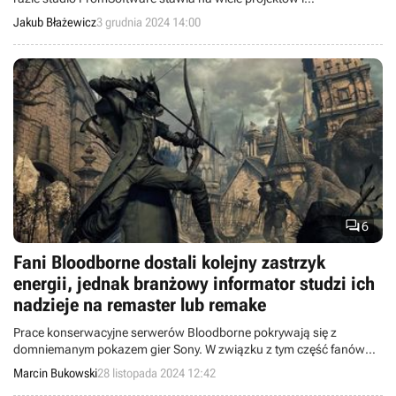
różnorodność gatunków.
Jakub Błażewicz
3 grudnia 2024 14:00

6
Fani Bloodborne dostali kolejny zastrzyk
energii, jednak branżowy informator studzi ich
nadzieje na remaster lub remake
Prace konserwacyjne serwerów Bloodborne pokrywają się z
domniemanym pokazem gier Sony. W związku z tym część fanów
spodziewa się jakiegoś ogłoszenia.
Marcin Bukowski
28 listopada 2024 12:42