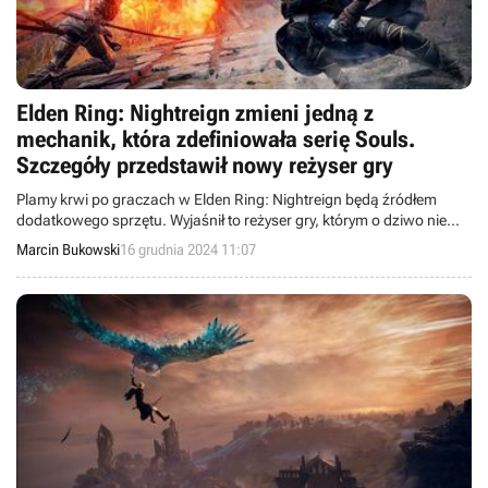
Elden Ring: Nightreign zmieni jedną z
mechanik, która zdefiniowała serię Souls.
Szczegóły przedstawił nowy reżyser gry
Plamy krwi po graczach w Elden Ring: Nightreign będą źródłem
dodatkowego sprzętu. Wyjaśnił to reżyser gry, którym o dziwo nie
jest Hidetaka Miyazaki.
Marcin Bukowski
16 grudnia 2024 11:07