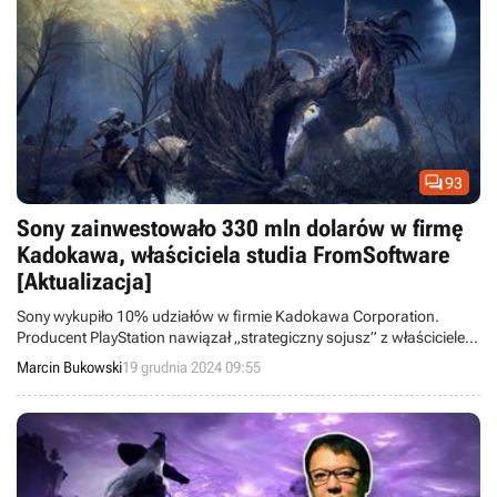

93
Sony zainwestowało 330 mln dolarów w firmę
Kadokawa, właściciela studia FromSoftware
[Aktualizacja]
Sony wykupiło 10% udziałów w firmie Kadokawa Corporation.
Producent PlayStation nawiązał „strategiczny sojusz” z właścicielem
twórców Dark Souls i Elden Ring.
Marcin Bukowski
19 grudnia 2024 09:55