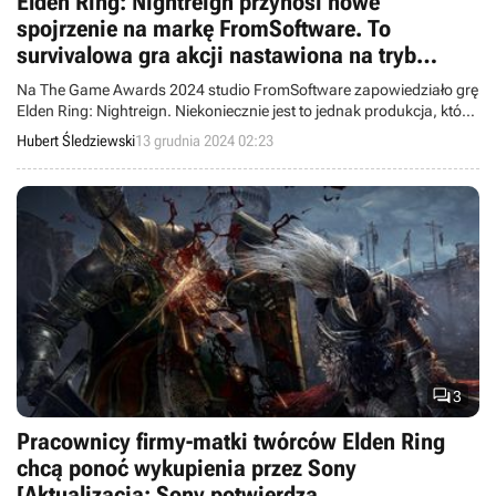
Elden Ring: Nightreign przynosi nowe
spojrzenie na markę FromSoftware. To
survivalowa gra akcji nastawiona na tryb
multiplayer
Na The Game Awards 2024 studio FromSoftware zapowiedziało grę
Elden Ring: Nightreign. Niekoniecznie jest to jednak produkcja, której
spodziewała się społeczność.
Hubert Śledziewski
13 grudnia 2024 02:23

3
Pracownicy firmy-matki twórców Elden Ring
chcą ponoć wykupienia przez Sony
[Aktualizacja: Sony potwierdza