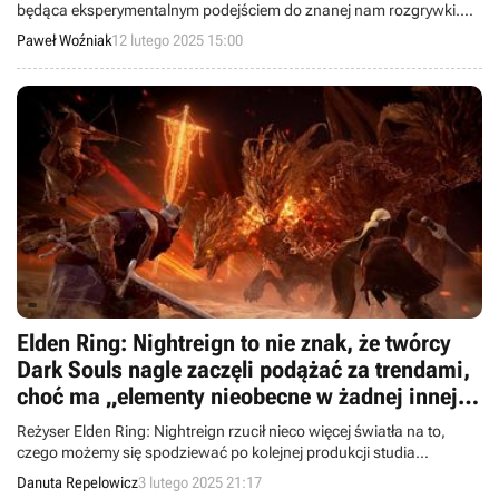
będąca eksperymentalnym podejściem do znanej nam rozgrywki.
Miałem okazję pograć już kilka godzin w Nightreigna i mogę Wam
Paweł Woźniak
12 lutego 2025 15:00
powiedzieć, czym faktycznie jest ta gra oraz jakie mam co do niej
wstępne odczucia.
Elden Ring: Nightreign to nie znak, że twórcy
Dark Souls nagle zaczęli podążać za trendami,
choć ma „elementy nieobecne w żadnej innej
grze FromSoftware”
Reżyser Elden Ring: Nightreign rzucił nieco więcej światła na to,
czego możemy się spodziewać po kolejnej produkcji studia
FromSoftware.
Danuta Repelowicz
3 lutego 2025 21:17