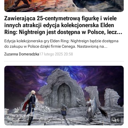
Zawierająca 25-centymetrową figurkę i wiele
innych atrakcji edycja kolekcjonerska Elden
Ring: Nightreign jest dostępna w Polsce, lecz
kosztuje niemało
Edycja kolekcjonerska gry Elden Ring: Nightreign będzie dostępna
do zakupu w Polsce dzięki firmie Cenega. Nastawioną na
kooperację produkcję studia FromSoftware można zamawiać w
Zuzanna Domeradzka
17 lutego 2025 20:58
przedsprzedaży.

6