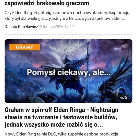
zapowiedzi brakowało graczom
Czy Elden Ring: Nightreign zachowa ducha swobodnej eksploracji,
który był dla wielu graczy jednym z kluczowych aspektów Elden
Ringa? Reżyser gry udziela odpowiedzi.
Danuta Repelowicz
13 lutego 2025 17:17

2
Grałem w spin-off Elden Ringa - Nightreign
stawia na tworzenie i testowanie buildów,
jednak wszystko może rozbić się o
powtarzalność
Nowy Elden Ring to nie DLC, tylko zupełnie osobna produkcja