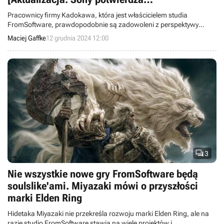
zainteresowanie Kadokawą]
Pracownicy firmy Kadokawa, która jest właścicielem studia
FromSoftware, prawdopodobnie są zadowoleni z perspektywy
przejęcia. Sony potwierdziło ten zamiar.
Maciej Gaffke
12 grudnia 2024 12:00

3
Nie wszystkie nowe gry FromSoftware będą
soulslike'ami. Miyazaki mówi o przyszłości
marki Elden Ring
Hidetaka Miyazaki nie przekreśla rozwoju marki Elden Ring, ale na
razie studio FromSoftware stawia na wiele projektów i