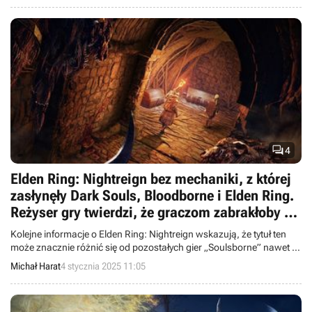

4
Elden Ring: Nightreign bez mechaniki, z której
zasłynęły Dark Souls, Bloodborne i Elden Ring.
Reżyser gry twierdzi, że graczom zabrakłoby na
to czasu
Kolejne informacje o Elden Ring: Nightreign wskazują, że tytuł ten
może znacznie różnić się od pozostałych gier „Soulsborne” nawet w
niektórych kluczowych dla serii mechanikach.
Michał Harat
4 stycznia 2025 11:05