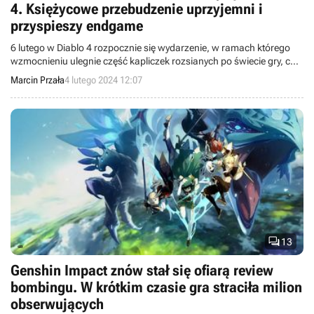
4. Księżycowe przebudzenie uprzyjemni i
przyspieszy endgame
6 lutego w Diablo 4 rozpocznie się wydarzenie, w ramach którego
wzmocnieniu ulegnie część kapliczek rozsianych po świecie gry, co
zapewni graczom różnorakie bonusy – włącznie z dużą premią do
Marcin Przała
4 lutego 2024 12:07
zdobywanego doświadczenia.

13
Genshin Impact znów stał się ofiarą review
bombingu. W krótkim czasie gra straciła milion
obserwujących