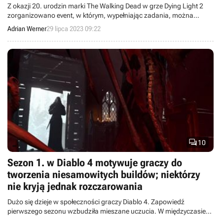
Z okazji 20. urodzin marki The Walking Dead w grze Dying Light 2
zorganizowano event, w którym, wypełniając zadania, można
odblokować sporo godnych uwagi przedmiotów. Jest też
Adrian Werner
29 lipca 2023 09:22
tematyczne DLC.

10
Sezon 1. w Diablo 4 motywuje graczy do
tworzenia niesamowitych buildów; niektórzy
nie kryją jednak rozczarowania
Dużo się dzieje w społeczności graczy Diablo 4. Zapowiedź
pierwszego sezonu wzbudziła mieszane uczucia. W międzyczasie
obserwujemy, jak padają kolejne rekordy zadawanych obrażeń.