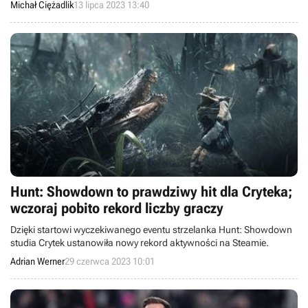
Michał Ciężadlik
13 lipca 2023 13:40
Trwa też wyścig na najlepszy build.
Hunt: Showdown to prawdziwy hit dla Cryteka;
wczoraj pobito rekord liczby graczy
Dzięki startowi wyczekiwanego eventu strzelanka Hunt: Showdown
studia Crytek ustanowiła nowy rekord aktywności na Steamie.
Adrian Werner
29 czerwca 2023 10:01