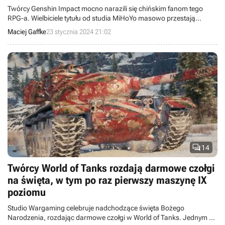
Twórcy Genshin Impact mocno narazili się chińskim fanom tego
RPG-a. Wielbiciele tytułu od studia MiHoYo masowo przestają
obserwować konta gry w mediach społecznościowych, a także
Maciej Gaffke
23 stycznia 2024 21:02
wystawiają jej najniższe oceny.

14
Twórcy World of Tanks rozdają darmowe czołgi
na święta, w tym po raz pierwszy maszynę IX
poziomu
Studio Wargaming celebruje nadchodzące święta Bożego
Narodzenia, rozdając darmowe czołgi w World of Tanks. Jednym z