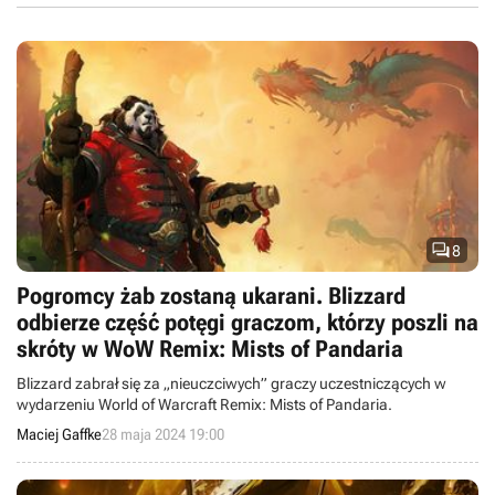

8
Pogromcy żab zostaną ukarani. Blizzard
odbierze część potęgi graczom, którzy poszli na
skróty w WoW Remix: Mists of Pandaria
Blizzard zabrał się za „nieuczciwych” graczy uczestniczących w
wydarzeniu World of Warcraft Remix: Mists of Pandaria.
Maciej Gaffke
28 maja 2024 19:00