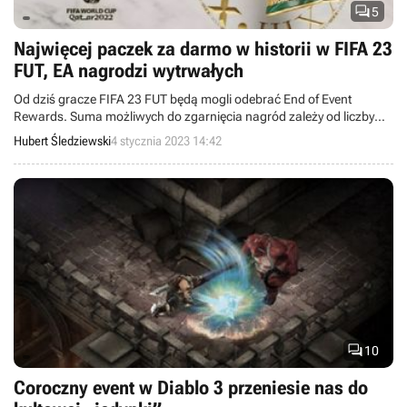

5
Najwięcej paczek za darmo w historii w FIFA 23
FUT, EA nagrodzi wytrwałych
Od dziś gracze FIFA 23 FUT będą mogli odebrać End of Event
Rewards. Suma możliwych do zgarnięcia nagród zależy od liczby
mundialowych kart zdobytych podczas wydarzenia z okazji
Hubert Śledziewski
4 stycznia 2023 14:42
Mistrzostw Świata w Katarze.

10
Coroczny event w Diablo 3 przeniesie nas do