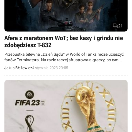

21
Afera z maratonem WoT; bez kasy i grindu nie
zdobędziesz T-832
Przepustka bitewna „Dzień Sądu” w World of Tanks może ucieszyć
fanów Terminatora. Na razie raczej sfrustrowała graczy, bo tym
razem zapłacą nawet za „grind”.
Jakub Błażewicz
4 stycznia 2023 20:05