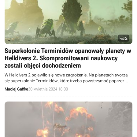

2
Superkolonie Terminidów opanowały planety w
Helldivers 2. Skompromitowani naukowcy
zostali objęci dochodzeniem
W Helldivers 2 pojawiło się nowe zagrożenie. Na planetach tworzą
się superkolonie Terminidów, które trzeba powstrzymać poprzez
zniszczenie Systemu Kontroli.
Maciej Gaffke
30 kwietnia 2024 18:00