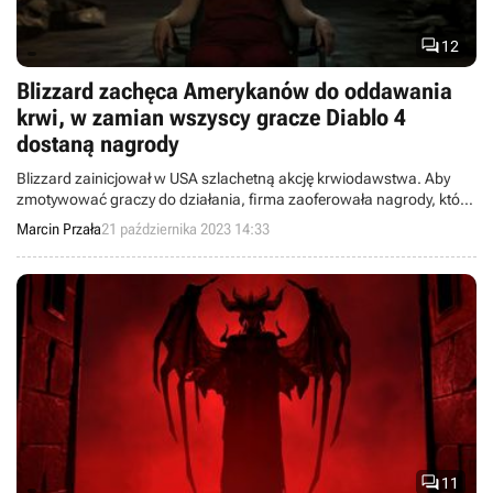

12
Blizzard zachęca Amerykanów do oddawania
krwi, w zamian wszyscy gracze Diablo 4
dostaną nagrody
Blizzard zainicjował w USA szlachetną akcję krwiodawstwa. Aby
zmotywować graczy do działania, firma zaoferowała nagrody, które
trafią do wszystkich użytkowników Diablo 4 - po osiągnięciu
Marcin Przała
21 października 2023 14:33
wyznaczonego celu.

11