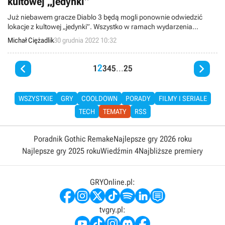
kultowej „jedynki”
Już niebawem gracze Diablo 3 będą mogli ponownie odwiedzić
lokacje z kultowej „jedynki”. Wszystko w ramach wydarzenia
Darkening of Tristam, które ruszy już na początku stycznia.
Michał Ciężadlik
30 grudnia 2022 10:32


2
1
3
4
5
...
25
WSZYSTKIE
GRY
COOLDOWN
PORADY
FILMY I SERIALE
TECH
TEMATY
RSS
Poradnik Gothic Remake
Najlepsze gry 2026 roku
Najlepsze gry 2025 roku
Wiedźmin 4
Najbliższe premiery
GRYOnline.pl:
tvgry.pl: