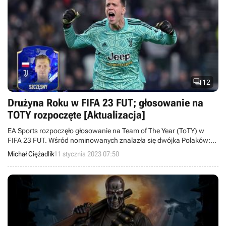

12
Drużyna Roku w FIFA 23 FUT; głosowanie na
TOTY rozpoczęte [Aktualizacja]
EA Sports rozpoczęło głosowanie na Team of The Year (ToTY) w
FIFA 23 FUT. Wśród nominowanych znalazła się dwójka Polaków:
Robert Lewandowski oraz Wojciech Szczęsny.
Michał Ciężadlik
11 stycznia 2023 07:50