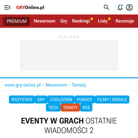




Newsroom
Gry
Rankingi
Listy
Recenzje
PREMIUM
www.gry-online.pl
Newsroom
Tematy


WSZYSTKIE
GRY
COOLDOWN
PORADY
FILMY I SERIALE
TECH
TEMATY
RSS
EVENTY W GRACH
OSTATNIE
WIADOMOŚCI 2