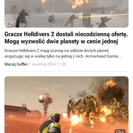
Gracze Helldivers 2 dostali niecodzienną ofertę.
Mogą wyzwolić dwie planety w cenie jednej
Gracze Helldivers 2 mają szansę na odbicie dwóch planet,
angażując się w walkę tylko na jednej z nich. Arrowhead Game
Studios omówiło „gambit Martale” na serwerze gry na Discordzie.
Maciej Gaffke
21 kwietnia 2024 11:05

3