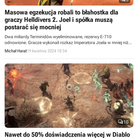
Masowa egzekucja robali to błahostka dla
graczy Helldivers 2. Joel i spółka muszą
postarać się mocniej
Dwa miliardy Terminidów wyeliminowane, rezerwy E-710
odnowione. Gracze wykonali rozkaz Imperatora Joela w mniej niż
24 godziny.
Michał Harat
19 kwietnia 2024 18:54

10
Nawet do 50% doświadczenia więcej w Diablo