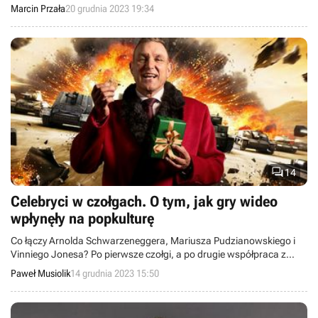
prezentów jest maszyna z IX „tieru”.
Marcin Przała
20 grudnia 2023 19:34

14
Celebryci w czołgach. O tym, jak gry wideo
wpłynęły na popkulturę
Co łączy Arnolda Schwarzeneggera, Mariusza Pudzianowskiego i
Vinniego Jonesa? Po pierwsze czołgi, a po drugie współpraca z
potentatem growym mającym pomysł na to, jak wykorzystać znaną
Paweł Musiolik
14 grudnia 2023 15:50
twarz do rozreklamowania swojej produkcji.