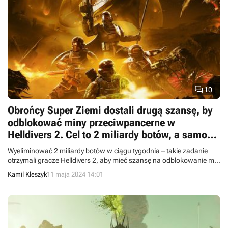

10
Obrońcy Super Ziemi dostali drugą szansę, by
odblokować miny przeciwpancerne w
Helldivers 2. Cel to 2 miliardy botów, a samo
wyzwanie jest większe niż poprzednio
Wyeliminować 2 miliardy botów w ciągu tygodnia – takie zadanie
otrzymali gracze Helldivers 2, aby mieć szansę na odblokowanie min
przeciwpancernych MD-17.
Kamil Kleszyk
11 maja 2024 14:01