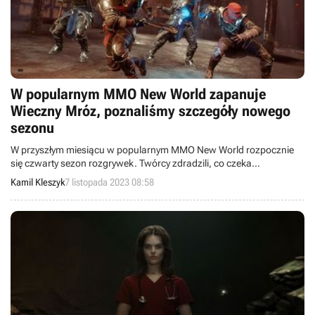
W popularnym MMO New World zapanuje
Wieczny Mróz, poznaliśmy szczegóły nowego
sezonu
W przyszłym miesiącu w popularnym MMO New World rozpocznie
się czwarty sezon rozgrywek. Twórcy zdradzili, co czeka
uczestników sieciowej zabawy.
Kamil Kleszyk
7 listopada 2023 08:58