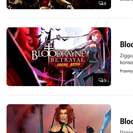

8
Blo
Ziggur
konso
Przemy

5
Blo
Dzisi