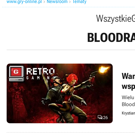
www.gry-online.pl
Newsroom
Tematy


Wszystkie
BLOODRA
Wam
wsp
Wielu
BloodR
senty
Krystia

26