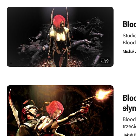
Blo
Studi
Blood
Michał 

9
Blo
słyn
Blood
trzec
Jakub B