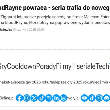
odRayne powraca - seria trafia do now
 Ziggurat Interactive przejęła schedę po firmie Majesco En
eria BloodRayne, która otrzyma poprawione wydania peceto
łażewicz
15 czerwca 2020 20:05
Gry
Cooldown
Porady
Filmy i seriale
Tech
emake
Najlepsze gry 2026 roku
Najlepsze gry 2025 roku
Wiedźmin 
nline.pl:
tvgry.pl: