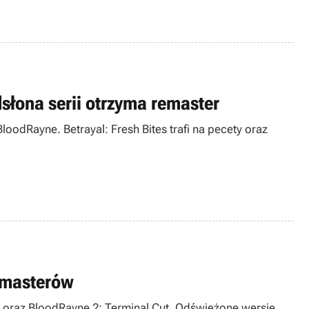
dsłona serii otrzyma remaster
BloodRayne. Betrayal: Fresh Bites trafi na pecety oraz
remasterów
t oraz BloodRayne 2: Terminal Cut. Odświeżone wersje