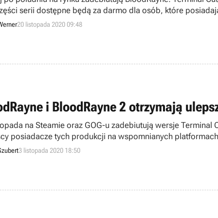
Werner
20 listopada 2020 09:48
odRayne i BloodRayne 2 otrzymają uleps
stopada na Steamie oraz GOG-u zadebiutują wersje Terminal C
cy posiadacze tych produkcji na wspomnianych platformach 
Szubert
3 listopada 2020 18:50