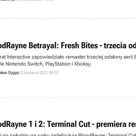
odRayne Betrayal: Fresh Bites - trzecia o
at Interactive zapowiedziało remaster trzeciej odsłony serii 
le Nintendo Switch, PlayStation i Xboksy.
sław Dygas
15 czerwca 2021 09:22
odRayne 1 i 2: Terminal Cut - premiera 
aj po południu na rynku zadebiutują BloodRayne: Terminal Cu