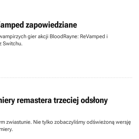
Vamped zapowiedziane
 wampirzych gier akcji BloodRayne: ReVamped i
z Switchu.
miery remastera trzeciej odsłony
ym zwiastunie. Nie tylko zobaczyliśmy odświeżoną wersję
miery.