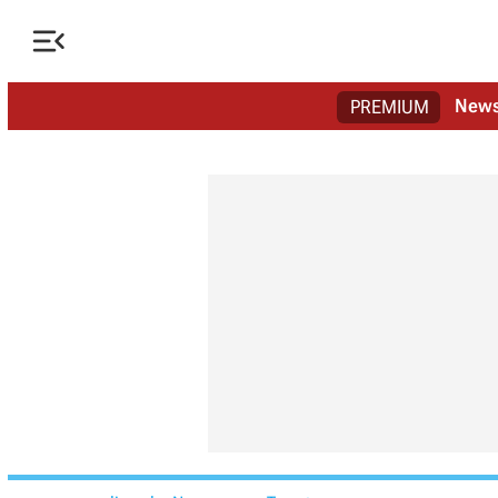

New
PREMIUM