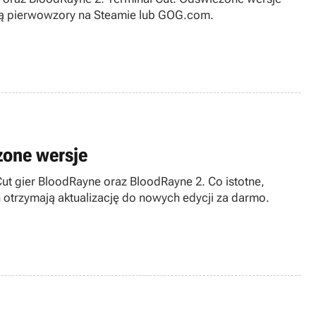
obu części serii dostępne będą za darmo dla osób, które posiadają pierwowzory na Steamie lub GOG.com.
zone wersje
ut gier BloodRayne oraz BloodRayne 2. Co istotne,
otrzymają aktualizację do nowych edycji za darmo.