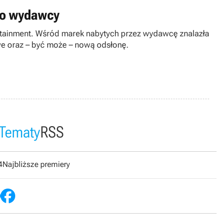
ego wydawcy
tertainment. Wśród marek nabytych przez wydawcę znalazła
we oraz – być może – nową odsłonę.
Tematy
RSS
4
Najbliższe premiery