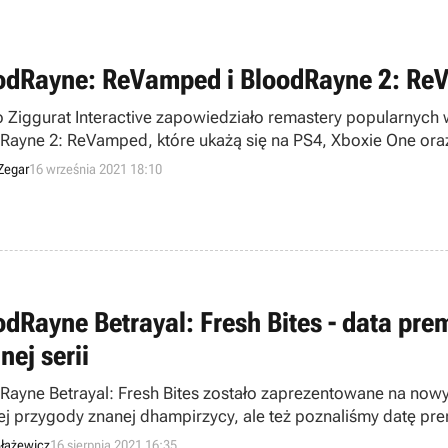
odRayne: ReVamped i BloodRayne 2: Re
o Ziggurat Interactive zapowiedziało remastery popularnych
Rayne 2: ReVamped, które ukażą się na PS4, Xboxie One ora
Zegar
16 września 2021 18:10
odRayne Betrayal: Fresh Bites - data pre
nej serii
Rayne Betrayal: Fresh Bites zostało zaprezentowane na now
iej przygody znanej dhampirzycy, ale też poznaliśmy datę pre
łażewicz
16 sierpnia 2021 16:35