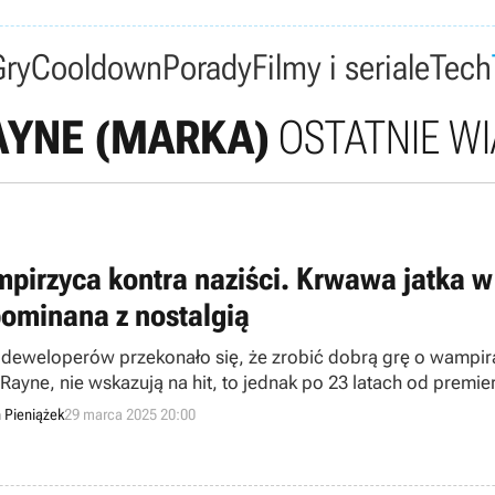
Gry
Cooldown
Porady
Filmy i seriale
Tech
YNE (MARKA)
OSTATNIE W
pirzyca kontra naziści. Krwawa jatka w 
ominana z nostalgią
 deweloperów przekonało się, że zrobić dobrą grę o wampira
ayne, nie wskazują na hit, to jednak po 23 latach od premiery
mentem.
n Pieniążek
29 marca 2025 20:00