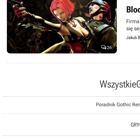
Blo
Firma
się s
Jakub B

26
Wszystkie
Poradnik Gothic R
GRYO