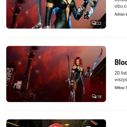
Adrian 

22
Blo
20 li
wszys
Miłosz 

18