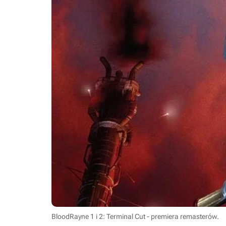
BloodRayne 1 i 2: Terminal Cut - premiera remasterów.