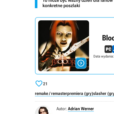
To może być ważny dzień dla fanów 
konkretne poszlaki
Blo
Data wydania:


21
remake / remaster
premiera (gry)
slasher (gr
Autor:
Adrian Werner