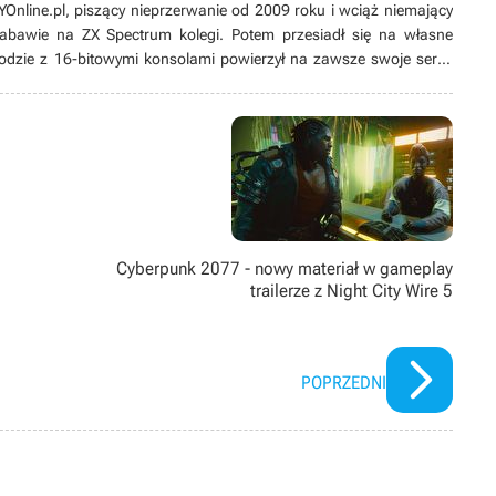
line.pl, piszący nieprzerwanie od 2009 roku i wciąż niemający
 zabawie na ZX Spectrum kolegi. Potem przesiadł się na własne
odzie z 16-bitowymi konsolami powierzył na zawsze swoje serce
ych produkcji, w tym zwłaszcza przygodówek, RPG-ów oraz gier z
ż pasjonat modów. Poza grami pożeracz fabuł w każdej postaci –
Cyberpunk 2077 - nowy materiał w gameplay
trailerze z Night City Wire 5
POPRZEDNI