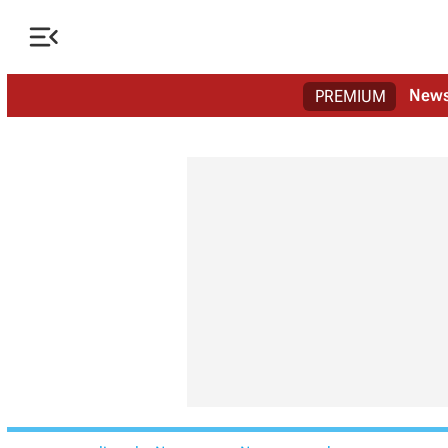

New
PREMIUM