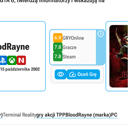
GTA 6, twierdzą informatorzy i wskazują na

6.9
GRYOnline
odRayne
7.8
Gracze
7.8
Steam
15 października 2002


Oceń Grę
y)
Terminal Reality
gry akcji TPP
BloodRayne (marka)
PC