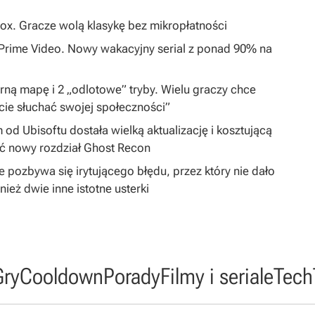
ox. Gracze wolą klasykę bez mikropłatności
0 Prime Video. Nowy wakacyjny serial z ponad 90% na
arną mapę i 2 „odlotowe” tryby. Wielu graczy chce
cie słuchać swojej społeczności”
 od Ubisoftu dostała wielką aktualizację i kosztującą
ć nowy rozdział Ghost Recon
 pozbywa się irytującego błędu, przez który nie dało
ież dwie inne istotne usterki
Gry
Cooldown
Porady
Filmy i seriale
Tech