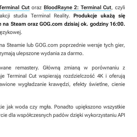
Terminal Cut
oraz
BloodRayne 2: Terminal Cut
, czyli
kcji studia Terminal Reality.
Produkcje ukażą się
 na Steam oraz GOG.com dzisiaj ok. godziny 16:00.
 językowej.
a Steamie lub GOG.com poprzednie wersje tych gier,
rzymają ulepszone wydania za darmo.
izowane remastery. Główną zmianą w porównaniu z
sje
Terminal Cut
wspierają rozdzielczość 4K i oferują
ione wygładzanie krawędzi, efekty świetlne, cienie
akie jak woda czy mgła. Ponadto upiększono wszystkie
cie dla współczesnych padów dzięki wykorzystaniu API