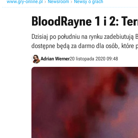
www.gry-online.pl
Newsroom
Newsy o grach


BloodRayne 1 i 2: Te
Dzisiaj po południu na rynku zadebiutują 
dostępne będą za darmo dla osób, które 
Adrian Werner
20 listopada 2020 09:48