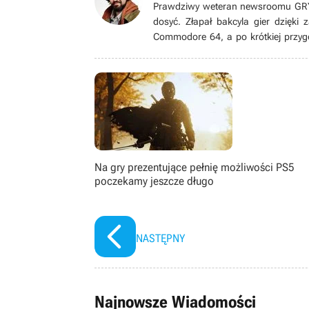
Prawdziwy weteran newsroomu GRYOn
dosyć. Złapał bakcyla gier dzięki
Commodore 64, a po krótkiej przyg
grom pecetowym. Wielbiciel niszow
gatunku immersive sim, jak równie
książek, seriali, filmów i komiksów.
Na gry prezentujące pełnię możliwości PS5
poczekamy jeszcze długo
NASTĘPNY
Najnowsze Wiadomości