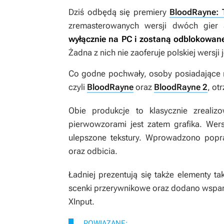
Dziś odbędą się premiery
BloodRayne: 
zremasterowanych wersji dwóch gier a
wyłącznie na PC i zostaną odblokowane
Żadna z nich nie zaoferuje polskiej wersji
Co godne pochwały, osoby posiadające n
czyli
BloodRayne
oraz
BloodRayne 2
, ot
Obie produkcje to klasycznie zreal
pierwowzorami jest zatem grafika. Wer
ulepszone tekstury. Wprowadzono popraw
oraz odbicia.
Ładniej prezentują się także elementy t
scenki przerywnikowe oraz dodano wspar
XInput.
POWIĄZANE: