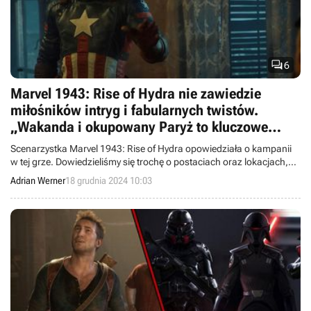

6
Marvel 1943: Rise of Hydra nie zawiedzie
miłośników intryg i fabularnych twistów.
„Wakanda i okupowany Paryż to kluczowe
lokalizacje”
Scenarzystka Marvel 1943: Rise of Hydra opowiedziała o kampanii
w tej grze. Dowiedzieliśmy się trochę o postaciach oraz lokacjach,
które przyjdzie nam odwiedzić.
Adrian Werner
18 grudnia 2024 10:03