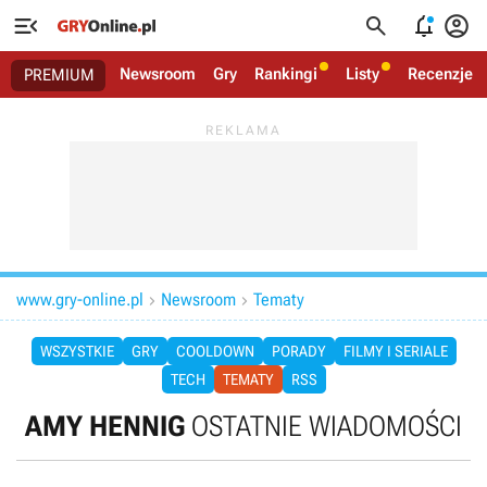




Newsroom
Gry
Rankingi
Listy
Recenzje
PREMIUM
www.gry-online.pl
Newsroom
Tematy


WSZYSTKIE
GRY
COOLDOWN
PORADY
FILMY I SERIALE
TECH
TEMATY
RSS
AMY HENNIG
OSTATNIE WIADOMOŚCI