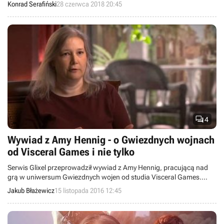
przez nią produkcja została przemieniona w coś zupełnie innego.
Konrad Serafiński
28 czerwca 2018 20:45
Wciąż nie wiadomo, w jakiej postaci - i czy w ogóle - tytuł o kodowej
nazwie Project Ragtag ujrzy światło dzienne.

4
Wywiad z Amy Hennig - o Gwiezdnych wojnach
od Visceral Games i nie tylko
Serwis Glixel przeprowadził wywiad z Amy Hennig, pracującą nad
grą w uniwersum Gwiezdnych wojen od studia Visceral Games.
Scenarzystka serii Uncharted wypowiedziała się na temat swojej roli
Jakub Błażewicz
15 listopada 2016 12:45
w tym projekcie i pokrótce wspomniała o odejściu z Naughty Dog.
Wróciła też do tematu wyniszczającego wpływu metod prac nad
grami AAA na twórców.