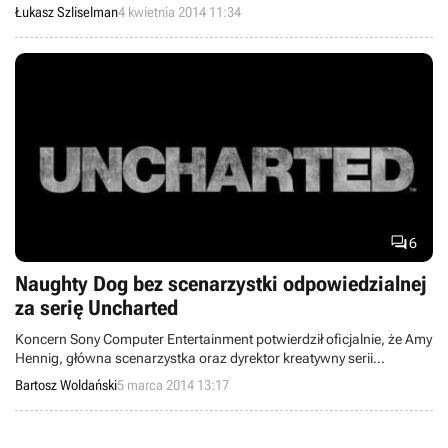
Pani Hennig dołączyła do studia Visceral Games m.in. dlatego, że
Łukasz Szliselman
4 kwietnia 2014 11:34
sama jest fanką Gwiezdnych Wojen.

6
Naughty Dog bez scenarzystki odpowiedzialnej
za serię Uncharted
Koncern Sony Computer Entertainment potwierdził oficjalnie, że Amy
Hennig, główna scenarzystka oraz dyrektor kreatywny serii
Uncharted, opuściła zespół deweloperski Naughty Dog. Jej
Bartosz Woldański
5 marca 2014 13:17
pożegnanie ze studiem odpowiedzialnym za takie gry, jak Jak czy
The Last of Us, nie wpłynie na pracę przy kolejnych przygodach
Nathana Drake’a.