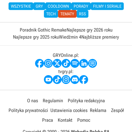
WSZYSTKIE
GRY
COOLDOWN
PORADY
FILMY I SERIALE
TECH
TEMATY
RSS
Poradnik Gothic Remake
Najlepsze gry 2026 roku
Najlepsze gry 2025 roku
Wiedźmin 4
Najbliższe premiery
GRYOnline.pl:
tvgry.pl:
O nas
Regulamin
Polityka redakcyjna
Polityka prywatności
Ustawienia cookies
Reklama
Zespół
Praca
Kontakt
Pomoc
Copyright © 2000 -
2026
Webedia Polska SA