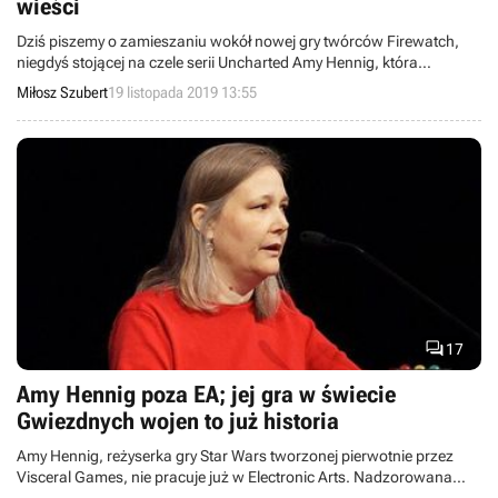
wieści
Dziś piszemy o zamieszaniu wokół nowej gry twórców Firewatch,
niegdyś stojącej na czele serii Uncharted Amy Hennig, która
dołączyła do wytwórni Skydance, i nowych sterownikach do kart
Miłosz Szubert
19 listopada 2019 13:55
grafiki od firmy AMD. Witajcie w wieściach ze świata – codziennej
porcji krótkich wiadomości.

17
Amy Hennig poza EA; jej gra w świecie
Gwiezdnych wojen to już historia
Amy Hennig, reżyserka gry Star Wars tworzonej pierwotnie przez
Visceral Games, nie pracuje już w Electronic Arts. Nadzorowana