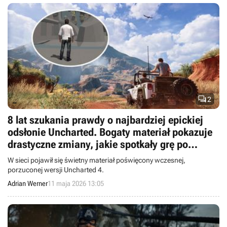

2
8 lat szukania prawdy o najbardziej epickiej
odsłonie Uncharted. Bogaty materiał pokazuje
drastyczne zmiany, jakie spotkały grę po
odejściu Amy Hennig
W sieci pojawił się świetny materiał poświęcony wczesnej,
porzuconej wersji Uncharted 4.
Adrian Werner
11 maja 2026 13:05