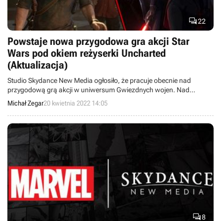

22
Powstaje nowa przygodowa gra akcji Star
Wars pod okiem reżyserki Uncharted
(Aktualizacja)
Studio Skydance New Media ogłosiło, że pracuje obecnie nad
przygodową grą akcji w uniwersum Gwiezdnych wojen. Nad
całością ma czuwać Amy Hennig, która niegdyś pełniła rolę reżyserki
Michał Zegar
20 kwietnia 2022 14:05
serii Uncharted, a także realizowała podobny projekt z EA.

8