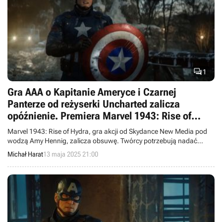

1
Gra AAA o Kapitanie Ameryce i Czarnej
Panterze od reżyserki Uncharted zalicza
opóźnienie. Premiera Marvel 1943: Rise of
Hydra powinna jednak nastąpić przed GTA 6
Marvel 1943: Rise of Hydra, gra akcji od Skydance New Media pod
wodzą Amy Hennig, zalicza obsuwę. Twórcy potrzebują nadać
produkcji z Kapitanem Ameryką w realiach II wojny światowej
Michał Harat
13 maja 2025 21:00
„ostateczny szlif”. Czy pierwszy gameplay zobaczymy na Summer
Game Fest 2025?