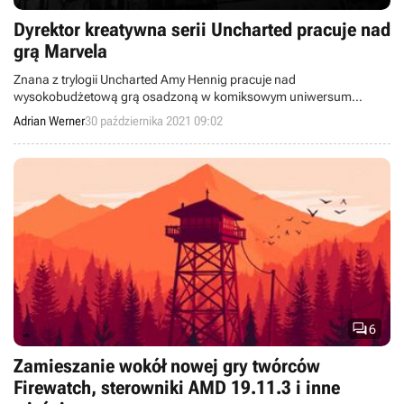
Dyrektor kreatywna serii Uncharted pracuje nad
grą Marvela
Znana z trylogii Uncharted Amy Hennig pracuje nad
wysokobudżetową grą osadzoną w komiksowym uniwersum
wydawnictwa Marvel.
Adrian Werner
30 października 2021 09:02

6
Zamieszanie wokół nowej gry twórców
Firewatch, sterowniki AMD 19.11.3 i inne