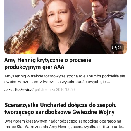

21
Amy Hennig krytycznie o procesie
produkcyjnym gier AAA
Amy Hennig w trakcie rozmowy ze stroną Idle Thumbs podzieliła się
swoimi wrażeniami z tworzenia wysokobudżetowych gier.
Zdradziła, że w Naughty Dog pracowała około 80 godzin
Jakub Błażewicz
7 października 2016 13:50
tygodniowo, a końcówka procesu produkcyjnego ma bardzo
negatywny wpływ nie tylko na głównych twórców, lecz także na
szeregowych pracowników.
Scenarzystka Uncharted dołącza do zespołu
tworzącego sandboksowe Gwiezdne Wojny
Dyrektorem kreatywnym nadchodzącego sandboksa opartego na
marce Star Wars została Amy Hennig, scenarzystka serii Uncharted.