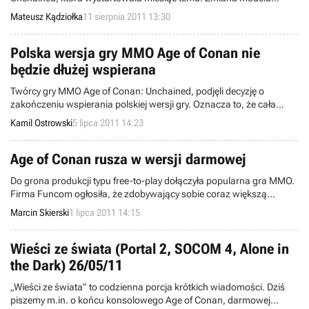
biznesowego przez Funcom spowodowała przyrost aktywności na
Mateusz Kądziołka
11 sierpnia 2011 13:30
serwerach oraz zwiekszenie liczby subskrybentów płatnej wersji gry.
Polska wersja gry MMO Age of Conan nie
będzie dłużej wspierana
Twórcy gry MMO Age of Conan: Unchained, podjęli decyzję o
zakończeniu wspierania polskiej wersji gry. Oznacza to, że cała
nowa zawartość dodawana do tej produkcji nie będzie dostępna w
Kamil Ostrowski
5 lipca 2011 14:23
naszym języku, ale nasi rodacy stracą też możliwość kontaktowania
się z supportem po polsku. Wciąż nie wiadomo jaki los spotka
serwery skupiające graczy z naszego kraju.
Age of Conan rusza w wersji darmowej
Do grona produkcji typu free-to-play dołączyła popularna gra MMO.
Firma Funcom ogłosiła, że zdobywający sobie coraz większą
popularność model biznesowy wszedł już w życie w przypadku Age
Marcin Skierski
1 lipca 2011 14:15
of Conan.
Wieści ze świata (Portal 2, SOCOM 4, Alone in
the Dark) 26/05/11
„Wieści ze świata” to codzienna porcja krótkich wiadomości. Dziś
piszemy m.in. o końcu konsolowego Age of Conan, darmowej