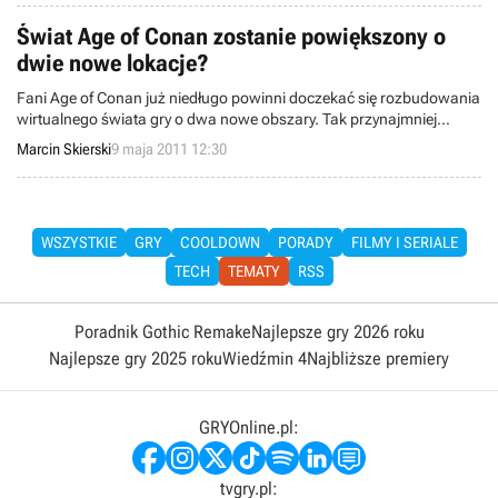
Świat Age of Conan zostanie powiększony o
dwie nowe lokacje?
Fani Age of Conan już niedługo powinni doczekać się rozbudowania
wirtualnego świata gry o dwa nowe obszary. Tak przynajmniej
wynika z wczorajszego posta na oficjalnym forum.
Marcin Skierski
9 maja 2011 12:30
WSZYSTKIE
GRY
COOLDOWN
PORADY
FILMY I SERIALE
TECH
TEMATY
RSS
Poradnik Gothic Remake
Najlepsze gry 2026 roku
Najlepsze gry 2025 roku
Wiedźmin 4
Najbliższe premiery
GRYOnline.pl:
tvgry.pl: