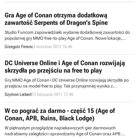
Gra Age of Conan otrzyma dodatkową
zawartość Serpents of Dragon’s Spine
Studio Funcom zapowiedziało wydanie dodatkowej zawartości do
popularnej gry MMO free-to-play Age of Conan. Nowe lokacje,
nagrody i przedmioty skierowane do graczy z postaciami na 80.
Grzegorz Ferenc
3 września 2012 16:46
poziomie pojawią się wraz z kolejnymi aktualizacjami tytułu.
DC Universe Online i Age of Conan rozwijają
skrzydła po przejściu na free to play
Gry MMO Age of Conan i DC Universe Online rozwijają skrzydła po
przejściu na model free to play. Tak przynajmniej wynika z
wypowiedzi ich twórców, czyli studia Funcom oraz firmy Sony Online
Szymon Liebert
12 listopada 2011 12:40
Entertainment, którzy pochwalili się napływem nowych graczy.
W co pograć za darmo - część 15 (Age of
Conan, APB, Ruins, Black Lodge)
W piętnastym przeglądzie najciekawszych gier darmowych
nadrabiamy zaległości i sprawdzamy Age of Conan oraz APB: