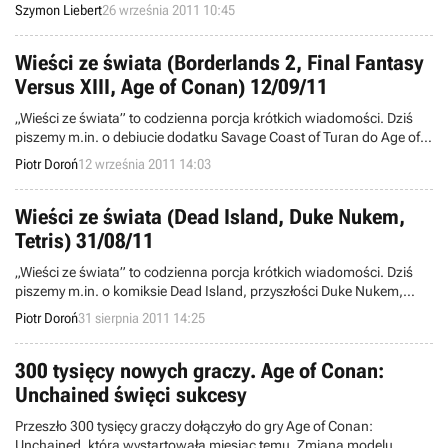
Reloaded. Oprócz tego, mówimy o zaskakujących niezależnych
Szymon Liebert
26 września 2011 10:45
produkcjach Ruins i Black Lodge oraz streszczamy najważniejsze
wydarzenia ze świata free to play.
Wieści ze świata (Borderlands 2, Final Fantasy
Versus XIII, Age of Conan) 12/09/11
„Wieści ze świata” to codzienna porcja krótkich wiadomości. Dziś
piszemy m.in. o debiucie dodatku Savage Coast of Turan do Age of
Conan, współpracy Gearbox Software z fanami Borderlands, a
Piotr Doroń
12 września 2011 14:03
także o rozpoczęciu głównej fazy produkcji Final Fantasy Versus
XIII. Zapraszamy do lektury.
Wieści ze świata (Dead Island, Duke Nukem,
Tetris) 31/08/11
„Wieści ze świata” to codzienna porcja krótkich wiadomości. Dziś
piszemy m.in. o komiksie Dead Island, przyszłości Duke Nukem,
ścieżce dźwiękowej do Bodycount, wstrzymaniu prac nad Inemeri, a
Piotr Doroń
31 sierpnia 2011 14:25
także darmowym Tetrisie na Androida. Zapraszamy do lektury.
300 tysięcy nowych graczy. Age of Conan:
Unchained święci sukcesy
Przeszło 300 tysięcy graczy dołączyło do gry Age of Conan:
Unchained, która wystartowała miesiąc temu. Zmiana modelu