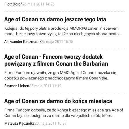
muzyce z Portal 2, przejęciu Direct2Drive przez GameFly, a także
Piotr Doroń
26 maja 2011 14:25
potencjalnym wznowieniu Alone in the Dark: The New Nightmare.
Zapraszamy do lektury.
Age of Conan za darmo jeszcze tego lata
Kolejna, do tej pory płatna produkcja MMORPG zmieni niebawem
model biznesowy i otworzy się także na niechętnych abonamentom
graczy. Firma Funcom oficjalnie poinformowała, że latem gra Age of
Aleksander Kaczmarek
25 maja 2011 16:15
Conan: Hyborian Adventures przejdzie poważną metamorfozę i jako
Age of Conan: Unrated udostępniona zostanie na zasadzie free-to-
play z mikrotransakcjami oraz opcją kont premium.
Age of Conan - Funcom tworzy dodatek
powiązany z filmem Conan the Barbarian
Firma Funcom ujawniła, że gra MMO Age of Conan doczeka się
dodatku powiązanego z nadchodzącym filmem Conan the
Barbarian, który zadebiutuje w kinach pod koniec tego roku. Historia
Szymon Liebert
25 maja 2011 11:19
zaprezentowana w rozszerzeniu rozwinie wątki filmowe i pokaże
dalsze losy znanego uniwersum. Produkcja wzbogaci się o nową
krainę, dziesiątki zadań, nieznane wcześniej potwory i inne atrakcje.
Age of Conan za darmo do końca miesiąca
Firma Funcom ogłosiła, że do końca bieżącego miesiąca gra Age of
Conan będzie dostępna za darmo dla wszystkich osób, które
kiedykolwiek stworzyły konto w MMORPG-u norweskiego studia.
Mateusz Kądziołka
20 maja 2011 10:37