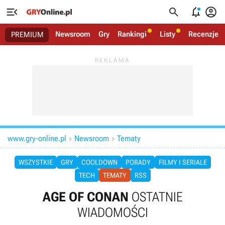




Newsroom
Gry
Rankingi
Listy
Recenzje
PREMIUM
www.gry-online.pl
Newsroom
Tematy


WSZYSTKIE
GRY
COOLDOWN
PORADY
FILMY I SERIALE
TECH
TEMATY
RSS
AGE OF CONAN
OSTATNIE
WIADOMOŚCI