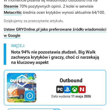
W momencie pisania tej wiadomości
Outbound
ma na
Steamie
70% pozytywnych opinii. Z kolei w serwisie
Metacritic
średnia ocen krytyków wynosi aktualnie 64/100.
Dziękujemy za przeczytanie artykułu.
Ustaw GRYOnline.pl jako preferowane źródło wiadomości
w Google
WIĘCEJ:
Nota 94% nie pozostawia złudzeń. Big Walk
zachwyca krytyków i graczy, choć ci narzekają
na kluczowy aspekt
Outbound

Data wydania:
11 maja 2026