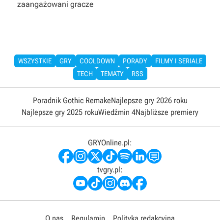
zaangażowani gracze
WSZYSTKIE
GRY
COOLDOWN
PORADY
FILMY I SERIALE
TECH
TEMATY
RSS
Poradnik Gothic Remake
Najlepsze gry 2026 roku
Najlepsze gry 2025 roku
Wiedźmin 4
Najbliższe premiery
GRYOnline.pl:
tvgry.pl:
O nas
Regulamin
Polityka redakcyjna