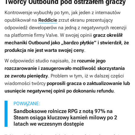
Twórcy Outbound pod ostrzałem graczy
Kontrowersje wybuchły po tym, jak jeden z internautów
opublikował na
Reddicie
zrzut ekranu prezentujący
odpowiedź deweloperów na jedną z negatywnych recenzji
na platformie firmy Valve. W swojej opinii
gracz określił
mechaniki
Outbound
jako „bardzo płytkie” i stwierdził, że
produkcja nie jest warta swojej ceny
.
W odpowiedzi studio napisało, że
rozumie jego
rozczarowanie i zasugerowało możliwość skorzystania
ze zwrotu pieniędzy
. Problem w tym, iż w dalszej części
wiadomości twórcy
poprosili gracza o zaktualizowanie lub
usunięcie negatywnej opinii po dokonaniu refundu
.
POWIĄZANE:
Sandboksowe rolnicze RPG z notą 97% na
Steam osiąga kluczowy kamień milowy po 2
latach we wczesnym dostępie