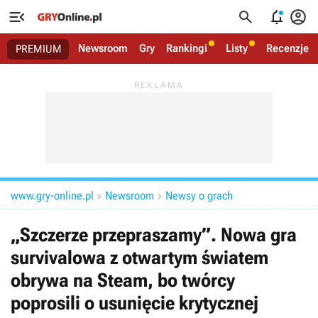




Newsroom
Gry
Rankingi
Listy
Recenzje
PREMIUM
www.gry-online.pl
Newsroom
Newsy o grach


„Szczerze przepraszamy”. Nowa gra
survivalowa z otwartym światem
obrywa na Steam, bo twórcy
poprosili o usunięcie krytycznej