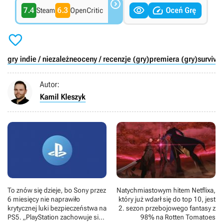



7.4
6.3
Oceń Grę
Steam
OpenCritic

gry indie / niezależne
oceny / recenzje (gry)
premiera (gry)
survival
Autor:
Kamil Kleszyk
To znów się dzieje, bo Sony przez
Natychmiastowym hitem Netflixa,
6 miesięcy nie naprawiło
który już wdarł się do top 10, jest
krytycznej luki bezpieczeństwa na
2. sezon przebojowego fantasy z
PS5. „PlayStation zachowuje się,
98% na Rotten Tomatoes