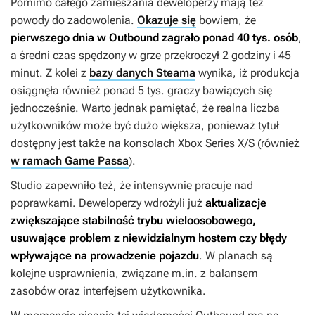
Pomimo całego zamieszania deweloperzy mają też
powody do zadowolenia.
Okazuje się
bowiem, że
pierwszego dnia w
Outbound
zagrało ponad 40 tys. osób
,
a średni czas spędzony w grze przekroczył 2 godziny i 45
minut. Z kolei z
bazy danych Steama
wynika, iż produkcja
osiągnęła również ponad 5 tys. graczy bawiących się
jednocześnie. Warto jednak pamiętać, że realna liczba
użytkowników może być dużo większa, ponieważ tytuł
dostępny jest także na konsolach Xbox Series X/S (również
w ramach Game Passa
).
Studio zapewniło też, że intensywnie pracuje nad
poprawkami. Deweloperzy wdrożyli już
aktualizacje
zwiększające stabilność trybu wieloosobowego,
usuwające problem z niewidzialnym hostem czy błędy
wpływające na prowadzenie pojazdu
. W planach są
kolejne usprawnienia, związane m.in. z balansem
zasobów oraz interfejsem użytkownika.