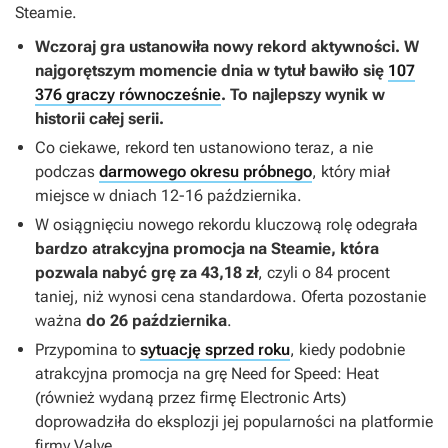
Steamie.
Wczoraj gra ustanowiła nowy rekord aktywności. W
najgorętszym momencie dnia w tytuł bawiło się
107
376 graczy równocześnie
. To najlepszy wynik w
historii całej serii.
Co ciekawe, rekord ten ustanowiono teraz, a nie
podczas
darmowego okresu próbnego
, który miał
miejsce w dniach 12-16 października.
W osiągnięciu nowego rekordu kluczową rolę odegrała
bardzo atrakcyjna promocja na Steamie, która
pozwala nabyć grę za 43,18 zł
, czyli o 84 procent
taniej,
niż wynosi cena standardowa. Oferta pozostanie
ważna
do 26 października
.
Przypomina to
sytuację sprzed roku
, kiedy podobnie
atrakcyjna promocja na grę
Need for Speed: Heat
(również wydaną przez firmę Electronic Arts)
doprowadziła do eksplozji jej popularności na platformie
firmy Valve.