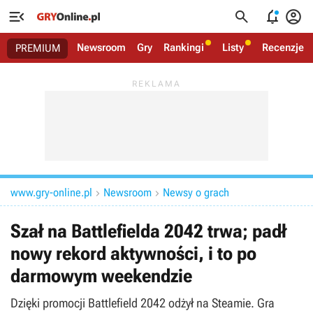




Newsroom
Gry
Rankingi
Listy
Recenzje
PREMIUM
www.gry-online.pl
Newsroom
Newsy o grach


Szał na Battlefielda 2042 trwa; padł
nowy rekord aktywności, i to po
darmowym weekendzie
Dzięki promocji Battlefield 2042 odżył na Steamie. Gra