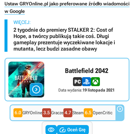
Ustaw GRYOnline.pl jako preferowane źródło wiadomości
w Google
WIĘCEJ:
2 tygodnie do premiery STALKER 2: Cost of
Hope, a twórcy publikują takie coś. Długi
gameplay prezentuje wyczekiwane lokacje i
mutanta, lecz budzi zasadne obawy
Battlefield 2042

Data wydania:
19 listopada 2021

6.0
3.5
4.7
6.5
GRYOnline
Gracze
Steam
OpenCritic


Oceń Grę