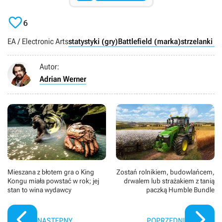

6
EA / Electronic Arts
statystyki (gry)
Battlefield (marka)
strzelanki F
Autor:
Adrian Werner
Mieszana z błotem gra o King
Zostań rolnikiem, budowlańcem,
Kongu miała powstać w rok; jej
drwalem lub strażakiem z tanią
stan to wina wydawcy
paczką Humble Bundle
NASTĘPNY
POPRZEDNI