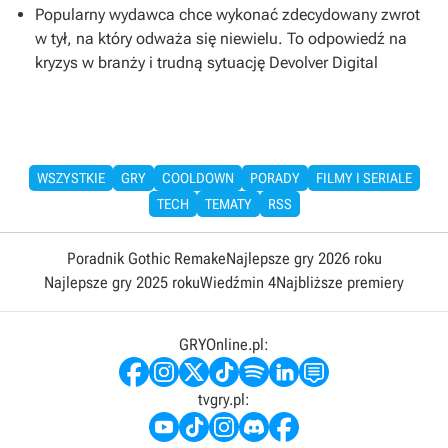
Popularny wydawca chce wykonać zdecydowany zwrot
w tył, na który odważa się niewielu. To odpowiedź na
kryzys w branży i trudną sytuację Devolver Digital
WSZYSTKIE
GRY
COOLDOWN
PORADY
FILMY I SERIALE
TECH
TEMATY
RSS
Poradnik Gothic Remake
Najlepsze gry 2026 roku
Najlepsze gry 2025 roku
Wiedźmin 4
Najbliższe premiery
GRYOnline.pl:
tvgry.pl: