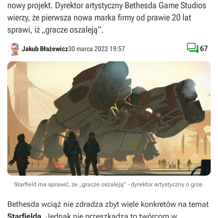
nowy projekt. Dyrektor artystyczny Bethesda Game Studios
wierzy, że pierwsza nowa marka firmy od prawie 20 lat
sprawi, iż „gracze oszaleją”.

67
Jakub Błażewicz
30 marca 2022 19:57
Starfield ma sprawić, że „gracze oszaleją” - dyrektor artystyczny o grze.
Bethesda wciąż nie zdradza zbyt wiele konkretów na temat
Starfielda
. Jednak nie przeszkadza to twórcom w