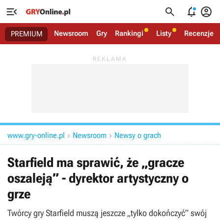




Newsroom
Gry
Rankingi
Listy
Recenzje
PREMIUM
www.gry-online.pl
Newsroom
Newsy o grach


Starfield ma sprawić, że „gracze
oszaleją” - dyrektor artystyczny o
grze
Twórcy gry Starfield muszą jeszcze „tylko dokończyć” swój