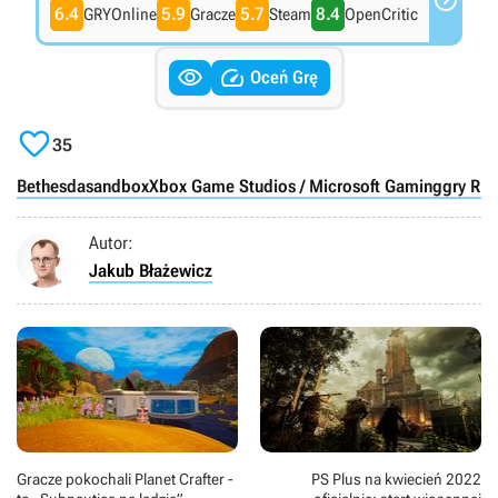

6.4
5.9
5.7
8.4
GRYOnline
Gracze
Steam
OpenCritic


Oceń Grę

35
Bethesda
sandbox
Xbox Game Studios / Microsoft Gaming
gry RP
Autor:
Jakub Błażewicz
Gracze pokochali Planet Crafter -
PS Plus na kwiecień 2022