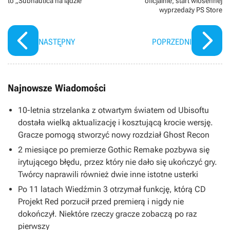
to „Subnautica na lądzie”
oficjalnie; start wiosennej
wyprzedaży PS Store
NASTĘPNY
POPRZEDNI
Najnowsze Wiadomości
10-letnia strzelanka z otwartym światem od Ubisoftu
dostała wielką aktualizację i kosztującą krocie wersję.
Gracze pomogą stworzyć nowy rozdział Ghost Recon
2 miesiące po premierze Gothic Remake pozbywa się
irytującego błędu, przez który nie dało się ukończyć gry.
Twórcy naprawili również dwie inne istotne usterki
Po 11 latach Wiedźmin 3 otrzymał funkcję, którą CD
Projekt Red porzucił przed premierą i nigdy nie
dokończył. Niektóre rzeczy gracze zobaczą po raz
pierwszy