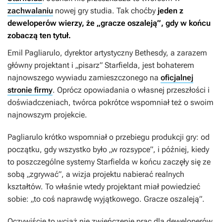
zachwalaniu
nowej gry studia. Tak choćby
jeden z
deweloperów wierzy, że „gracze oszaleją”, gdy w końcu
zobaczą ten tytuł.
Emil Pagliarulo, dyrektor artystyczny Bethesdy, a zarazem
główny projektant i „pisarz”
Starfielda
, jest bohaterem
najnowszego wywiadu zamieszczonego na
oficjalnej
stronie firmy
. Oprócz opowiadania o własnej przeszłości i
doświadczeniach, twórca pokrótce wspomniał też o swoim
najnowszym projekcie.
Pagliarulo krótko wspomniał o przebiegu produkcji gry: od
początku, gdy wszystko było „w rozsypce”, i później, kiedy
to poszczególne systemy
Starfielda
w końcu zaczęły się ze
sobą „zgrywać”, a wizja projektu nabierać realnych
kształtów. To właśnie wtedy projektant miał powiedzieć
sobie: „to coś naprawdę wyjątkowego. Gracze oszaleją”.
Oczywiście to wciąż nie zwieńczenie prac dla deweloperów,