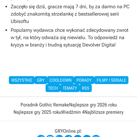
Zaczęło się dziś, gracze mają 7 dni, by za darmo na PC
zdobyć znakomitą strzelankę z bestsellerowej serii
Ubisoftu
Popularny wydawca chce wykonać zdecydowany zwrot
w tył, na który odważa się niewielu. To odpowiedź na
kryzys w branży i trudną sytuację Devolver Digital
WSZYSTKIE
GRY
COOLDOWN
PORADY
FILMY I SERIALE
TECH
TEMATY
RSS
Poradnik Gothic Remake
Najlepsze gry 2026 roku
Najlepsze gry 2025 roku
Wiedźmin 4
Najbliższe premiery
GRYOnline.pl: