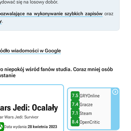
cydować się na losowy dobór.
pozwalające na wykonywanie szybkich zapisów
oraz
y
.
ródło wiadomości w Google
 niepokój wśród fanów studia. Coraz mniej osób
wstanie

7.5
GRYOnline
7.4
Gracze
ars Jedi: Ocalały
7.1
Steam
ar Wars Jedi: Survivor
8.4
OpenCritic
Data wydania:
28 kwietnia 2023