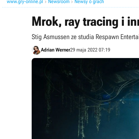
www.gry-online.pl
Newsroom
Newsy o grach


Mrok, ray tracing i i
Stig Asmussen ze studia Respawn Entertai
Adrian Werner
29 maja 2022 07:19