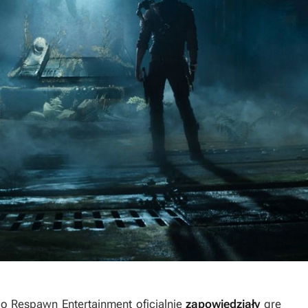
dio Respawn Entertainment oficjalnie
zapowiedziały
grę