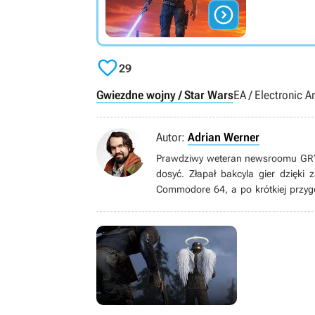


29
Gwiezdne wojny / Star Wars
EA / Electronic Ar
Autor:
Adrian Werner
Prawdziwy weteran newsroomu GRYOn
dosyć. Złapał bakcyla gier dzięki
Commodore 64, a po krótkiej przyg
grom pecetowym. Wielbiciel niszow
gatunku immersive sim, jak równie
książek, seriali, filmów i komiksów.