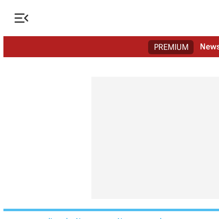

New
PREMIUM