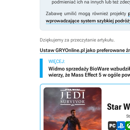
podmieniać ich na innych lub też zde
Zabawę umilić mogą również projekty
wprowadzające system szybkiej podróż
Dziękujemy za przeczytanie artykułu.
Ustaw GRYOnline.pl jako preferowane ź
WIĘCEJ:
Widmo sprzedaży BioWare wzbudziło
wierzy, że Mass Effect 5 w ogóle po
Star W
St