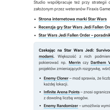
Studio współpracuje też przy strategii 
założonym przez weteranów Firaxis Game
Strona internetowa marki Star Wars
Recenzja gry Star Wars Jedi Fallen Ord
Star Wars Jedi Fallen Order – poradni
Czekając na
Star Wars Jedi: Survivo
modami
.
Większość z nich podmien
pokierować np.
Merrin
czy
Darthem 
projektów zmieniających rozgrywkę, wśró
Enemy Cloner
– mod sprawia, że licz
każdej lokacji.
Infinite Arena Points
– znosi ogranicze
z dowolną liczbą wrogów.
Enemy Randomizer
– umożliwia wym