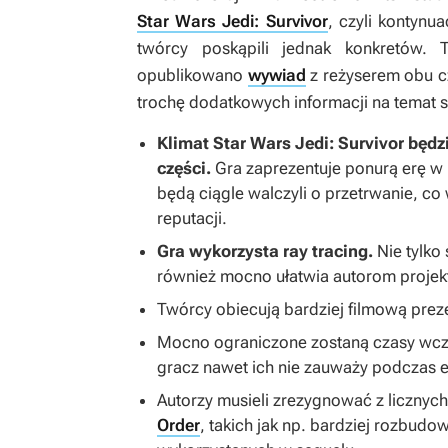
Star Wars Jedi: Survivor
, czyli kontynu
twórcy poskąpili jednak konkretów. 
opublikowano
wywiad
z reżyserem obu cz
trochę dodatkowych informacji na temat 
Klimat
Star Wars Jedi: Survivor
będzi
części.
Gra zaprezentuje ponurą erę w hi
będą ciągle walczyli o przetrwanie, co
reputacji.
Gra wykorzysta ray tracing.
Nie tylko 
również mocno ułatwia autorom proje
Twórcy obiecują bardziej filmową preze
Mocno ograniczone zostaną czasy wcz
gracz nawet ich nie zauważy podczas e
Autorzy musieli zrezygnować z liczny
Order
, takich jak np. bardziej rozbud