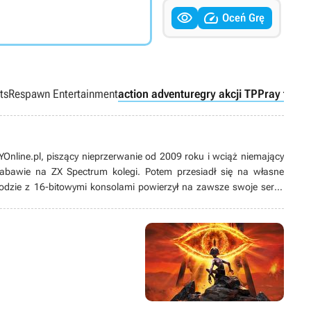


Oceń Grę
ts
Respawn Entertainment
action adventure
gry akcji TPP
ray traci
line.pl, piszący nieprzerwanie od 2009 roku i wciąż niemający
 zabawie na ZX Spectrum kolegi. Potem przesiadł się na własne
odzie z 16-bitowymi konsolami powierzył na zawsze swoje serce
ych produkcji, w tym zwłaszcza przygodówek, RPG-ów oraz gier z
ż pasjonat modów. Poza grami pożeracz fabuł w każdej postaci –