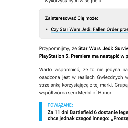
wykorzystanych w sequelu.
Zainteresować Cię może:
Czy Star Wars Jedi: Fallen Order prz
Przypomnijmy, że
Star Wars Jedi: Surviv
PlayStation 5. Premiera ma nastąpić w 
Warto wspomnieć, że to nie jedyna na
osadzona jest w realiach
Gwiezdnych w
strzelanką korzystającą z tej marki. Grup
współtwórca serii
Medal of Honor
.
POWIĄZANE:
Za 11 dni Battlefield 6 dostanie le
chce jednak czegoś innego: „Proszę