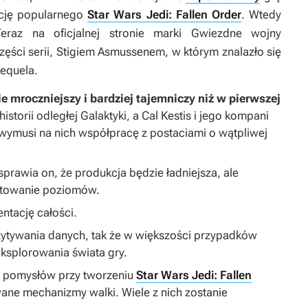
ację popularnego
Star Wars Jedi: Fallen Order
. Wtedy
Teraz na oficjalnej stronie marki
Gwiezdne wojny
ęści serii, Stigiem Asmussenem, w którym znalazło się
sequela.
e mroczniejszy i bardziej tajemniczy niż w pierwszej
storii odległej Galaktyki, a Cal Kestis i jego kompani
 wymusi na nich współpracę z postaciami o wątpliwej
sprawia on, że produkcja będzie ładniejsza, ale
ktowanie poziomów.
ntację całości.
ytywania danych, tak że w większości przypadków
ksplorowania świata gry.
ch pomysłów przy tworzeniu
Star Wars Jedi: Fallen
owane mechanizmy walki. Wiele z nich zostanie