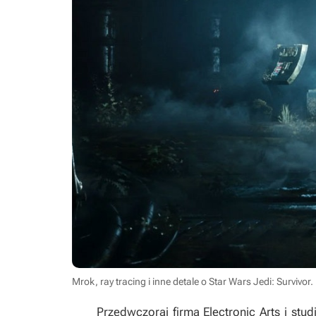
Mrok, ray tracing i inne detale o Star Wars Jedi: Survivor.
Przedwczoraj firma Electronic Arts i stu