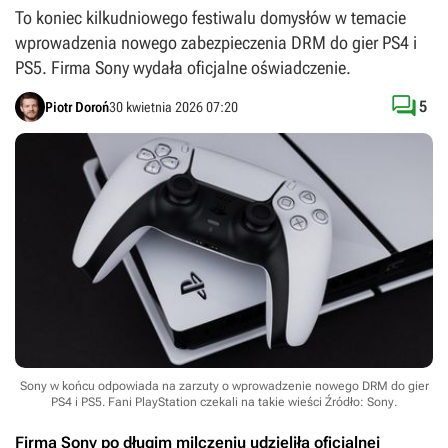
To koniec kilkudniowego festiwalu domysłów w temacie
wprowadzenia nowego zabezpieczenia DRM do gier PS4 i
PS5. Firma Sony wydała oficjalne oświadczenie.

5
Piotr Doroń
30 kwietnia 2026 07:20
Sony w końcu odpowiada na zarzuty o wprowadzenie nowego DRM do gier
PS4 i PS5. Fani PlayStation czekali na takie wieści
Źródło: Sony
.
Firma Sony po długim milczeniu udzieliła oficjalnej