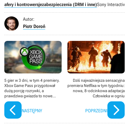
afery i kontrowersje
zabezpieczenia (DRM i inne)
Sony Interactive
Autor:
Piotr Doroń
5 gier w 3 dni, w tym 4 premiery.
Dziś najważniejsza sensacyjna
Xbox Game Pass przygotował
premiera Netflixa w tym tygodniu:
dużą porcję rozrywki, a
nowa, 8-odcinkowa adaptacja
prawdziwa gwiazda to nowe
Człowieka w ogniu
Heroes of Might and Magic
NASTĘPNY
POPRZEDNI