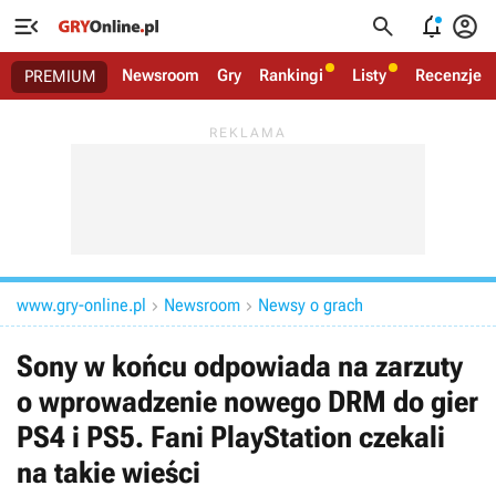




Newsroom
Gry
Rankingi
Listy
Recenzje
PREMIUM
www.gry-online.pl
Newsroom
Newsy o grach


Sony w końcu odpowiada na zarzuty
o wprowadzenie nowego DRM do gier
PS4 i PS5. Fani PlayStation czekali
na takie wieści