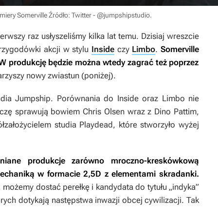
miery Somerville
Źródło: Twitter - @jumpshipstudio
.
ierwszy raz usłyszeliśmy kilka lat temu. Dzisiaj wreszcie
rzygodówki akcji w stylu
Inside
czy
Limbo
.
Somerville
W produkcję będzie można wtedy zagrać też poprzez
rzyszy nowy zwiastun (poniżej).
tudia Jumpship. Porównania do
Inside
oraz
Limbo
nie
eczę sprawują bowiem Chris Olsen wraz z Dino Pattim,
założycielem studia Playdead, które stworzyło wyżej
iane produkcje zarówno
mroczno-kreskówkową
mechaniką w formacie 2,5D z elementami skradanki.
ożemy dostać perełkę i kandydata do tytułu „indyka”
órych dotykają następstwa inwazji obcej cywilizacji. Tak