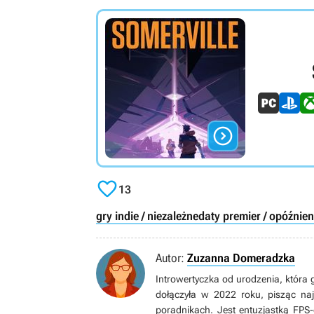


13
gry indie / niezależne
daty premier / opóźnien
Autor:
Zuzanna Domeradzka
Introwertyczka od urodzenia, która 
dołączyła w 2022 roku, pisząc n
poradnikach. Jest entuzjastką FPS-