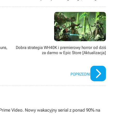
również oglądać filmy, najchętniej wraca do Gwiezdnych wojen i
tara się spędzać aktywnie, jeżdżąc na rowerze lub deskorolce
i cyklu Just Dance).
uns,
Dobra strategia WH40K i premierowy horror od dziś
za darmo w Epic Store [Aktualizacja]
POPRZEDNI
0 Prime Video. Nowy wakacyjny serial z ponad 90% na