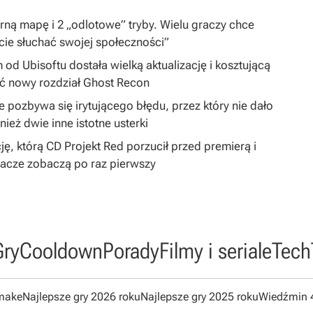
arną mapę i 2 „odlotowe” tryby. Wielu graczy chce
cie słuchać swojej społeczności”
 od Ubisoftu dostała wielką aktualizację i kosztującą
ć nowy rozdział Ghost Recon
 pozbywa się irytującego błędu, przez który nie dało
ież dwie inne istotne usterki
ję, którą CD Projekt Red porzucił przed premierą i
gracze zobaczą po raz pierwszy
Gry
Cooldown
Porady
Filmy i seriale
Tech
emake
Najlepsze gry 2026 roku
Najlepsze gry 2025 roku
Wiedźmin 