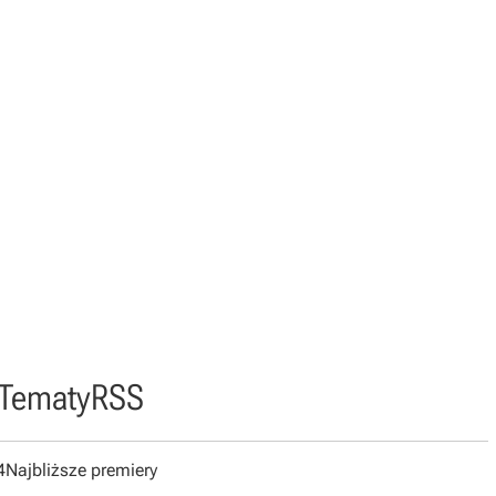
Tematy
RSS
4
Najbliższe premiery