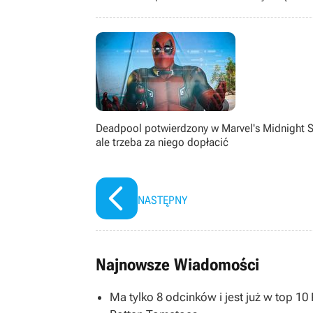
Freddy’s i Assassin’s Creed. Lubi 
Piratów z Karaibów. Wolny czas s
(ewentualnie platynując kolejne częśc
Deadpool potwierdzony w Marvel's Midnight S
ale trzeba za niego dopłacić
NASTĘPNY
Najnowsze Wiadomości
Ma tylko 8 odcinków i jest już w top 1