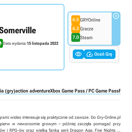

6.5
GRYOnline
Somerville
6.3
Gracze
7.0
Steam
Data wydania:
15 listopada 2022


Oceń Grę
ia (gry)
action adventure
Xbox Game Pass / PC Game Pass
Find 
grami wideo interesuje się praktycznie od zawsze. Do Gry-Online.pl
ajpierw w newsroomie growym – później zaczęła pomagać przy
ów i RPG-ów oraz wielką fanką serii Dragon Age, Five Nights at