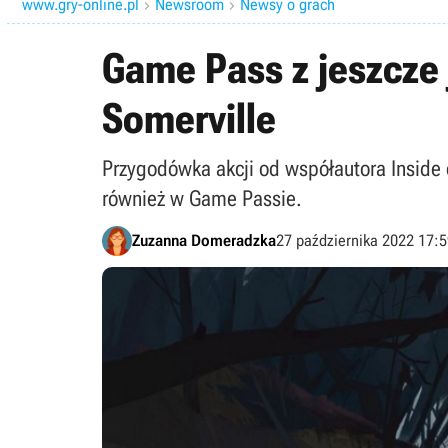
www.gry-online.pl
Newsroom
Newsy o grach


Game Pass z jeszcze
Somerville
Przygodówka akcji od współautora Inside 
również w Game Passie.
Zuzanna Domeradzka
27 października 2022 17: