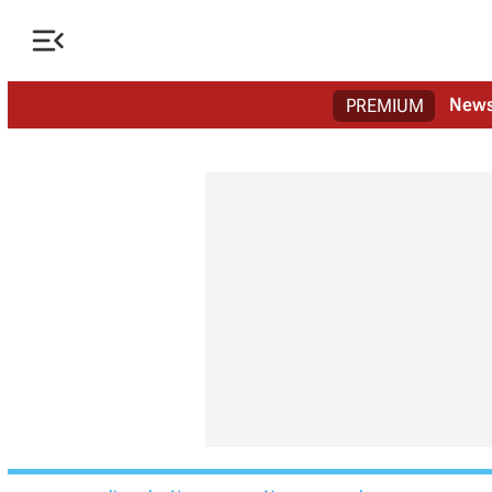

New
PREMIUM