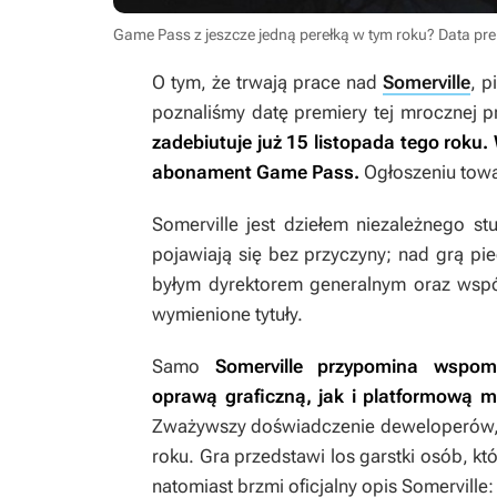
Game Pass z jeszcze jedną perełką w tym roku? Data pre
O tym, że trwają prace nad
Somerville
, p
poznaliśmy datę premiery tej mrocznej p
zadebiutuje już
15 listopada tego roku.
abonament Game Pass.
Ogłoszeniu towa
Somerville
jest dziełem niezależnego s
pojawiają się bez przyczyny; nad grą pi
byłym dyrektorem generalnym oraz współ
wymienione tytuły.
Samo
Somerville
przypomina wspomn
oprawą graficzną, jak i platformową 
Zważywszy doświadczenie deweloperów, m
roku. Gra przedstawi los garstki osób, kt
natomiast brzmi oficjalny opis
Somerville
: