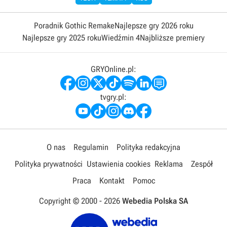
Poradnik Gothic Remake
Najlepsze gry 2026 roku
Najlepsze gry 2025 roku
Wiedźmin 4
Najbliższe premiery
GRYOnline.pl:
tvgry.pl:
O nas
Regulamin
Polityka redakcyjna
Polityka prywatności
Ustawienia cookies
Reklama
Zespół
Praca
Kontakt
Pomoc
Copyright © 2000 -
2026
Webedia Polska SA