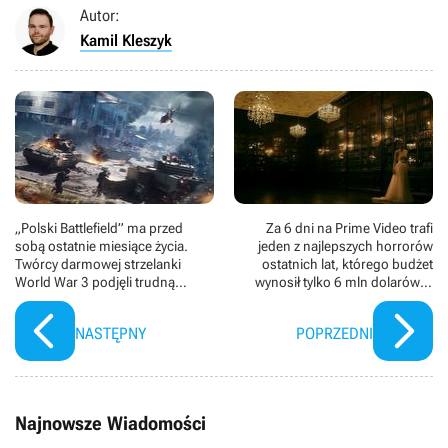
Autor:
Kamil Kleszyk
„Polski Battlefield” ma przed
Za 6 dni na Prime Video trafi
sobą ostatnie miesiące życia.
jeden z najlepszych horrorów
Twórcy darmowej strzelanki
ostatnich lat, którego budżet
World War 3 podjęli trudną
wynosił tylko 6 mln dolarów, a
decyzję o odmeldowaniu się ze
odniósł światowy sukces
służby
NASTĘPNY
POPRZEDNI
Najnowsze Wiadomości