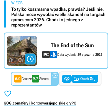
WIĘCEJ:
To tylko koszmarna wpadka, prawda? Jeśli nie,
Polska może wywołać wielki skandal na targach
gamescom 2026. Chodzi o jednego z
reprezentantów
The End of the Sun
Data wydania:
29 stycznia 2025




6.0
9.7
Oceń Grę
Gracze
Steam

GOG.com
afery i kontrowersje
polskie gry
PC