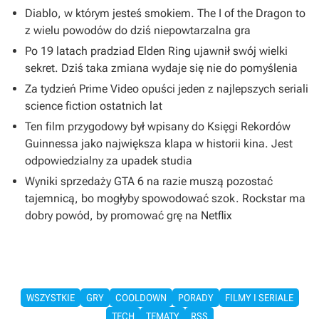
Diablo, w którym jesteś smokiem. The I of the Dragon to
z wielu powodów do dziś niepowtarzalna gra
Po 19 latach pradziad Elden Ring ujawnił swój wielki
sekret. Dziś taka zmiana wydaje się nie do pomyślenia
Za tydzień Prime Video opuści jeden z najlepszych seriali
science fiction ostatnich lat
Ten film przygodowy był wpisany do Księgi Rekordów
Guinnessa jako największa klapa w historii kina. Jest
odpowiedzialny za upadek studia
Wyniki sprzedaży GTA 6 na razie muszą pozostać
tajemnicą, bo mogłyby spowodować szok. Rockstar ma
dobry powód, by promować grę na Netflix
WSZYSTKIE
GRY
COOLDOWN
PORADY
FILMY I SERIALE
TECH
TEMATY
RSS