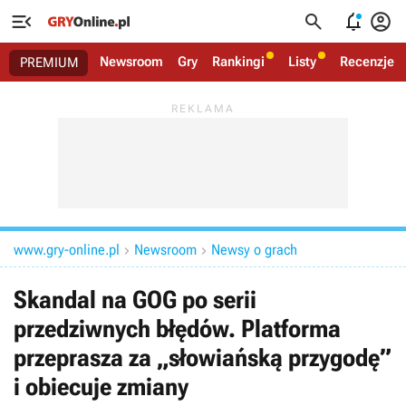




Newsroom
Gry
Rankingi
Listy
Recenzje
PREMIUM
www.gry-online.pl
Newsroom
Newsy o grach


Skandal na GOG po serii
przedziwnych błędów. Platforma
przeprasza za „słowiańską przygodę”
i obiecuje zmiany