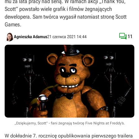
mu za lata pracy nad serią. W ramach akcji „Thank You,
Scott” powstało wiele grafik i filmów żegnających
dewelopera. Sam twórca wygasił natomiast stronę Scott
Games.

11
Agnieszka Adamus
21 czerwca 2021 14:44
„Dziękujemy, Scott” - fani żegnają twórcę Five Nights at Freddy’s.
W dokładnie 7. rocznicę opublikowania pierwszego trailera