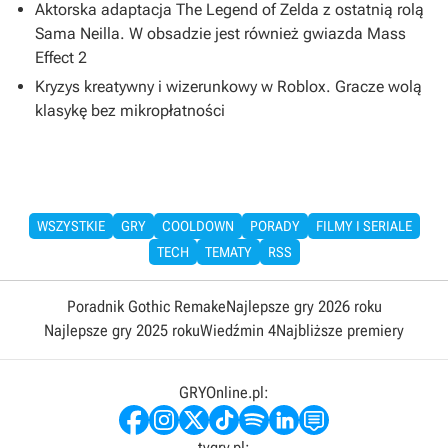
Aktorska adaptacja The Legend of Zelda z ostatnią rolą
Sama Neilla. W obsadzie jest również gwiazda Mass
Effect 2
Kryzys kreatywny i wizerunkowy w Roblox. Gracze wolą
klasykę bez mikropłatności
WSZYSTKIE
GRY
COOLDOWN
PORADY
FILMY I SERIALE
TECH
TEMATY
RSS
Poradnik Gothic Remake
Najlepsze gry 2026 roku
Najlepsze gry 2025 roku
Wiedźmin 4
Najbliższe premiery
GRYOnline.pl:
tvgry.pl: