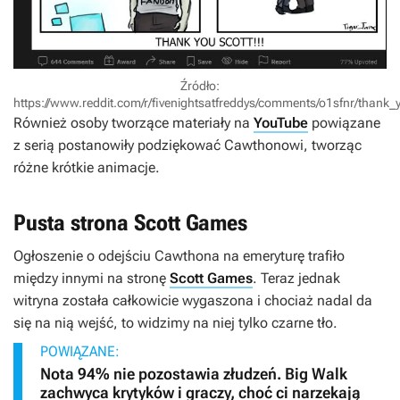
Źródło:
https://www.reddit.com/r/fivenightsatfreddys/comments/o1sfnr/thank
Również osoby tworzące materiały na
YouTube
powiązane
z serią postanowiły podziękować Cawthonowi, tworząc
różne krótkie animacje.
Pusta strona Scott Games
Ogłoszenie o odejściu Cawthona na emeryturę trafiło
między innymi na stronę
Scott Games
. Teraz jednak
witryna została całkowicie wygaszona i chociaż nadal da
się na nią wejść, to widzimy na niej tylko czarne tło.
POWIĄZANE:
Nota 94% nie pozostawia złudzeń. Big Walk
zachwyca krytyków i graczy, choć ci narzekają