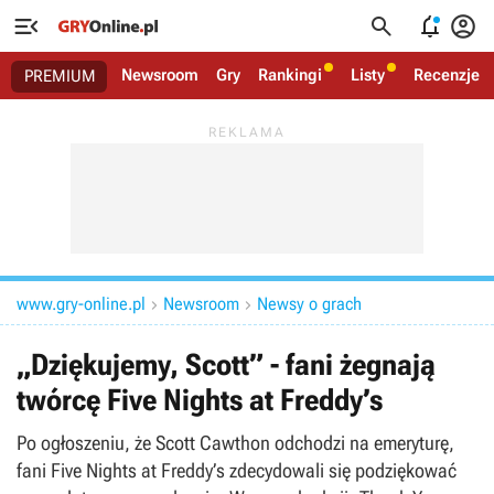




Newsroom
Gry
Rankingi
Listy
Recenzje
PREMIUM
www.gry-online.pl
Newsroom
Newsy o grach


„Dziękujemy, Scott” - fani żegnają
twórcę Five Nights at Freddy’s
Po ogłoszeniu, że Scott Cawthon odchodzi na emeryturę,
fani Five Nights at Freddy’s zdecydowali się podziękować