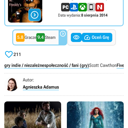

Data wydania:
8 sierpnia 2014



5.8
9.4
Oceń Grę
Gracze
Steam

211
gry indie / niezależne
społeczność / fani (gry)
Scott Cawthon
Five 
Autor:
Agnieszka Adamus