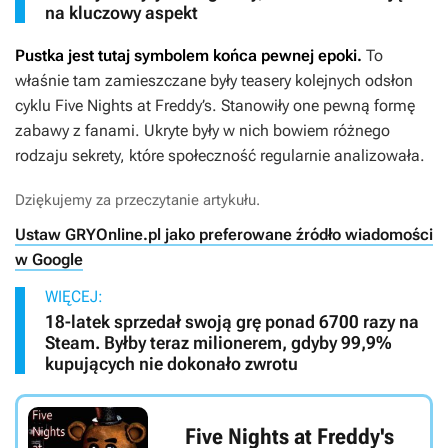
na kluczowy aspekt
Pustka jest tutaj symbolem końca pewnej epoki.
To
właśnie tam zamieszczane były teasery kolejnych odsłon
cyklu
Five Nights at Freddy’s
. Stanowiły one pewną formę
zabawy z fanami. Ukryte były w nich bowiem różnego
rodzaju sekrety, które społeczność regularnie analizowała.
Dziękujemy za przeczytanie artykułu.
Ustaw GRYOnline.pl jako preferowane źródło wiadomości
w Google
WIĘCEJ:
18-latek sprzedał swoją grę ponad 6700 razy na
Steam. Byłby teraz milionerem, gdyby 99,9%
kupujących nie dokonało zwrotu
Five Nights at Freddy's