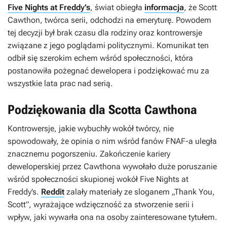
Five Nights at Freddy’s
, świat obiegła
informacja
, że Scott
Cawthon, twórca serii, odchodzi na emeryturę. Powodem
tej decyzji był brak czasu dla rodziny oraz kontrowersje
związane z jego poglądami politycznymi. Komunikat ten
odbił się szerokim echem wśród społeczności, która
postanowiła pożegnać dewelopera i podziękować mu za
wszystkie lata prac nad serią.
Podziękowania dla Scotta Cawthona
Kontrowersje, jakie wybuchły wokół twórcy, nie
spowodowały, że opinia o nim wśród fanów
FNAF-a
uległa
znacznemu pogorszeniu. Zakończenie kariery
deweloperskiej przez Cawthona wywołało duże poruszanie
wśród społeczności skupionej wokół
Five Nights at
Freddy’s
.
Reddit
zalały materiały ze sloganem „Thank You,
Scott”, wyrażające wdzięczność za stworzenie serii i
wpływ, jaki wywarła ona na osoby zainteresowane tytułem.