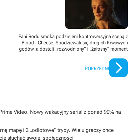
o
Fani Rodu smoka podzieleni kontrowersyjną sceną z
Blood i Cheese. Spodziewali się drugich Krwawych
godów, a dostali „rozwodniony” i „żałosny” moment
POPRZEDNI
0 Prime Video. Nowy wakacyjny serial z ponad 90% na
arną mapę i 2 „odlotowe” tryby. Wielu graczy chce
cie słuchać swojej społeczności”