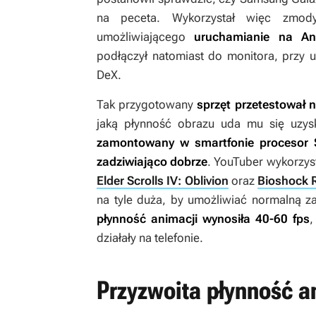
na peceta. Wykorzystał więc zmod
umożliwiającego
uruchamianie na An
podłączył natomiast do monitora, przy
DeX.
Tak przygotowany
sprzęt przetestował n
jaką płynność obrazu uda mu się uzys
zamontowany w smartfonie procesor 
zadziwiająco dobrze
. YouTuber wykorzyst
Elder Scrolls IV: Oblivion
oraz
Bioshock 
na tyle duża, by umożliwiać normalną z
płynność animacji wynosiła 40-60 fps
,
działały na telefonie.
Przyzwoita płynność a