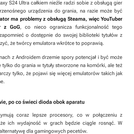
y S24 Ultra całkiem nieźle radzi sobie z obsługą gier
rzenośnego urządzenia do grania, na razie może być
ator ma problemy z obsługą Steama, więc YouTuber
er z GoG
, co nieco ogranicza funkcjonalność tego
zapomnieć o dostępnie do swojej biblioteki tytułów z
zyć, że twórcy emulatora wkrótce to poprawią.
onach z Androidem drzemie spory potencjał i być może
ylko do grania w tytuły stworzone na komórki, ale też
czy tylko, że pojawi się więcej emulatorów takich jak
ne.
 wie, po co świeci dioda obok aparatu
zymują coraz lepsze procesory, co w połączeniu z
 że ich wydajność w grach będzie ciągle rosnąć. W
 alternatywę dla gamingowych pecetów.