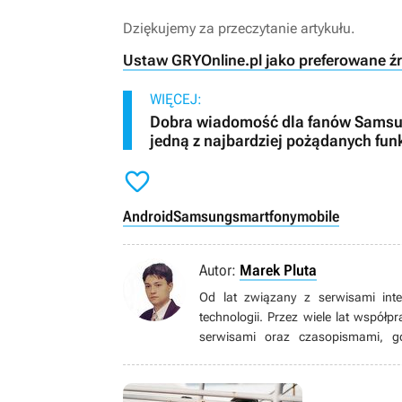
Dziękujemy za przeczytanie artykułu.
Ustaw GRYOnline.pl jako preferowane ź
WIĘCEJ:
Dobra wiadomość dla fanów Samsu
jedną z najbardziej pożądanych funk

Android
Samsung
smartfony
mobile
Autor:
Marek Pluta
Od lat związany z serwisami int
technologii. Przez wiele lat współp
serwisami oraz czasopismami, g
popularnych gier, jak również test
spędzać na rowerze, zaś podczas zł
Do jego ulubionych gatunków należą