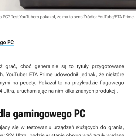
 PC? Test YouTubera pokazał, że ma to sens
Źródło: YouTube/ETA Prime
.
ego PC
ż grać, choć generalnie są to tytuły przygotowane
h. YouTuber ETA Prime udowodnił jednak, że niektóre
ymi na pecety. Pokazał to na przykładzie flagowego
Ultra, uruchamiając na nim kilka znanych produkcji.
 dla gamingowego PC
ujący się w testowaniu urządzeń służących do grania,
y S24 Ultra, będzie w stanie obsługiwać tytuły wydane