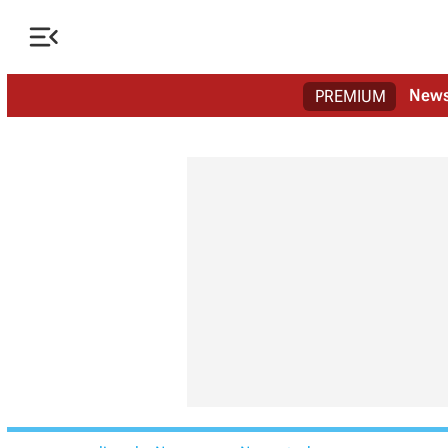

New
PREMIUM