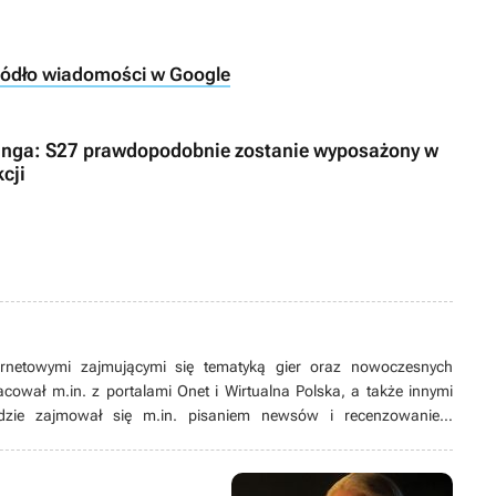
ródło wiadomości w Google
nga: S27 prawdopodobnie zostanie wyposażony w
cji
ernetowymi zajmującymi się tematyką gier oraz nowoczesnych
racował m.in. z portalami Onet i Wirtualna Polska, a także innymi
dzie zajmował się m.in. pisaniem newsów i recenzowaniem
owaniem najnowszych akcesoriów komputerowych. Wolne chwile lubi
ej pogody rozrywkę zapewnia mu dobra książka z gatunku sci-fi.
 strzelanki oraz produkcje MMO.