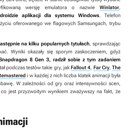
yfikowaną wersję emulatora o nazwie
Winlator
,
droidzie aplikacji dla systemu Windows
. Telefon
 użyciu oferowanego we flagowych Samsungach, trybu
astępnie na kilku popularnych tytułach
, sprawdzając
kać. Wyniki okazały się sporym zaskoczeniem, gdyż
Snapdragon 8 Gen 3, radził sobie z tym zadaniem
ał podczas testów takie gry, jak
Fallout 4
,
Far Cry
,
The
Remastered
i w każdej z nich liczba klatek animacji była
abawę. W zależności od gry oraz intensywności scen,
 co jest przyzwoitym wynikiem zważywszy na fakt, że
nimacji