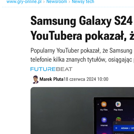
www.gry-online.pl
Newsroom
Newsy tech


Samsung Galaxy S24 
YouTubera pokazał, 
Popularny YouTuber pokazał, że Samsung G
telefonie kilka znanych tytułów, osiągając
Marek Pluta
18 czerwca 2024 10:00