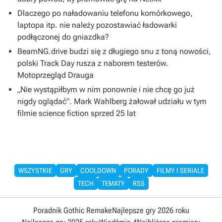
Dlaczego po naładowaniu telefonu komórkowego,
laptopa itp. nie należy pozostawiać ładowarki
podłączonej do gniazdka?
BeamNG.drive budzi się z długiego snu z toną nowości,
polski Track Day rusza z naborem testerów.
Motoprzegląd Drauga
„Nie wystąpiłbym w nim ponownie i nie chcę go już
nigdy oglądać”. Mark Wahlberg żałował udziału w tym
filmie science fiction sprzed 25 lat
WSZYSTKIE
GRY
COOLDOWN
PORADY
FILMY I SERIALE
TECH
TEMATY
RSS
Poradnik Gothic Remake
Najlepsze gry 2026 roku