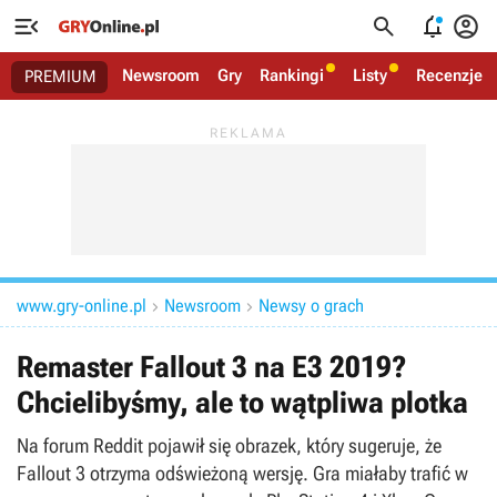




Newsroom
Gry
Rankingi
Listy
Recenzje
PREMIUM
www.gry-online.pl
Newsroom
Newsy o grach


Remaster Fallout 3 na E3 2019?
Chcielibyśmy, ale to wątpliwa plotka
Na forum Reddit pojawił się obrazek, który sugeruje, że
Fallout 3 otrzyma odświeżoną wersję. Gra miałaby trafić w