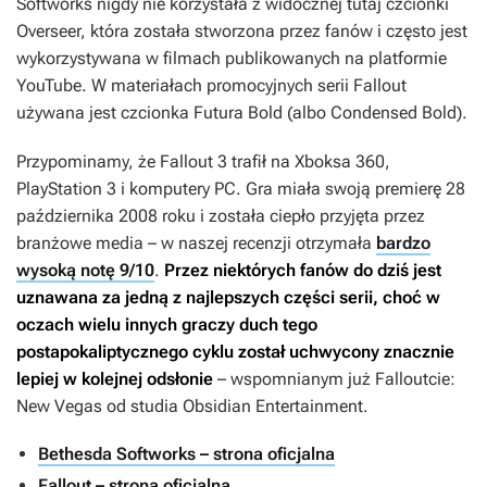
Softworks nigdy nie korzystała z widocznej tutaj czcionki
Overseer, która została stworzona przez fanów i często jest
wykorzystywana w filmach publikowanych na platformie
YouTube. W materiałach promocyjnych serii
Fallout
używana jest czcionka Futura Bold (albo Condensed Bold).
Przypominamy, że
Fallout 3
trafił na Xboksa 360,
PlayStation 3 i komputery PC. Gra miała swoją premierę 28
października 2008 roku i została ciepło przyjęta przez
branżowe media – w naszej recenzji otrzymała
bardzo
wysoką notę 9/10
.
Przez niektórych fanów do dziś jest
uznawana za jedną z najlepszych części serii, choć w
oczach wielu innych graczy duch tego
postapokaliptycznego cyklu został uchwycony znacznie
lepiej w kolejnej odsłonie
– wspomnianym już
Falloutcie:
New Vegas
od studia Obsidian Entertainment.
Bethesda Softworks – strona oficjalna
Fallout – strona oficjalna