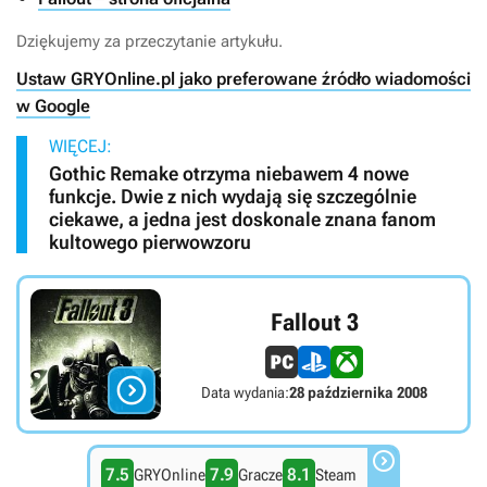
Dziękujemy za przeczytanie artykułu.
Ustaw GRYOnline.pl jako preferowane źródło wiadomości
w Google
WIĘCEJ:
Gothic Remake otrzyma niebawem 4 nowe
funkcje. Dwie z nich wydają się szczególnie
ciekawe, a jedna jest doskonale znana fanom
kultowego pierwowzoru
Fallout 3

Data wydania:
28 października 2008

7.5
7.9
8.1
GRYOnline
Gracze
Steam