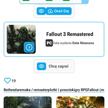


Oceń Grę
Fallout 3 Remastered
Data wydania:
Data Nieznana


Chcę zagrać

19
Bethesda
remake / remaster
plotki i przecieki
gry RPG
Fallout (mar