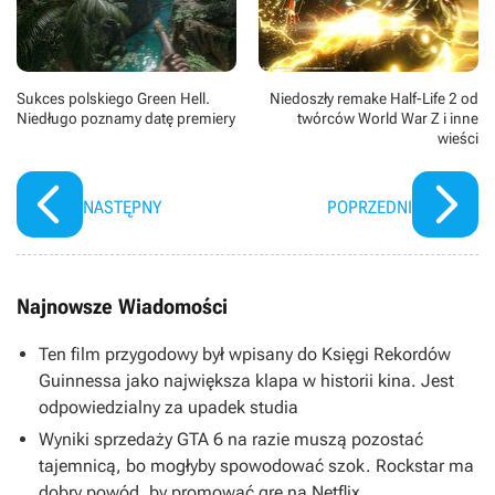
Sukces polskiego Green Hell.
Niedoszły remake Half-Life 2 od
Niedługo poznamy datę premiery
twórców World War Z i inne
wieści
NASTĘPNY
POPRZEDNI
Najnowsze Wiadomości
Ten film przygodowy był wpisany do Księgi Rekordów
Guinnessa jako największa klapa w historii kina. Jest
odpowiedzialny za upadek studia
Wyniki sprzedaży GTA 6 na razie muszą pozostać
tajemnicą, bo mogłyby spowodować szok. Rockstar ma
dobry powód, by promować grę na Netflix