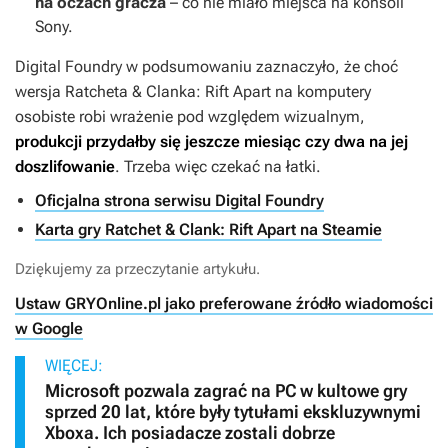
na oczach gracza
– co nie miało miejsca na konsoli
Sony.
Digital Foundry w podsumowaniu zaznaczyło, że choć
wersja
Ratcheta & Clanka: Rift Apart
na komputery
osobiste robi wrażenie pod względem wizualnym,
produkcji przydałby się jeszcze miesiąc czy dwa na jej
doszlifowanie
. Trzeba więc czekać na łatki.
Oficjalna strona serwisu Digital Foundry
Karta gry Ratchet & Clank: Rift Apart na Steamie
Dziękujemy za przeczytanie artykułu.
Ustaw GRYOnline.pl jako preferowane źródło wiadomości
w Google
WIĘCEJ:
Microsoft pozwala zagrać na PC w kultowe gry
sprzed 20 lat, które były tytułami ekskluzywnymi
Xboxa. Ich posiadacze zostali dobrze