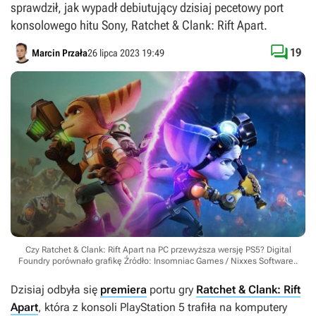
sprawdził, jak wypadł debiutujący dzisiaj pecetowy port
konsolowego hitu Sony, Ratchet & Clank: Rift Apart.

19
Marcin Przała
26 lipca 2023 19:49
Czy Ratchet & Clank: Rift Apart na PC przewyższa wersję PS5? Digital
Foundry porównało grafikę
Źródło: Insomniac Games / Nixxes Software.
.
Dzisiaj odbyła się
premiera
portu gry
Ratchet & Clank: Rift
Apart
, która z konsoli PlayStation 5 trafiła na komputery