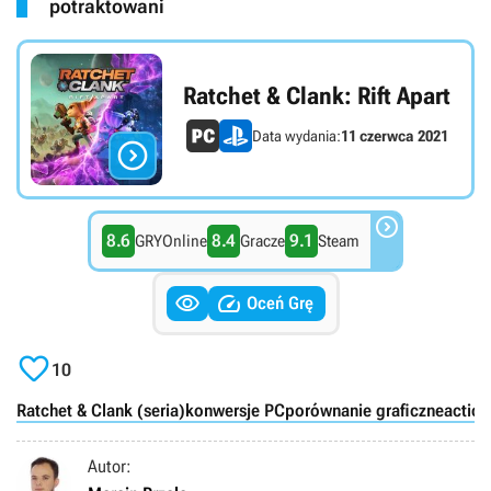
potraktowani
Ratchet & Clank: Rift Apart
Data wydania:
11 czerwca 2021


8.6
8.4
9.1
GRYOnline
Gracze
Steam


Oceń Grę

10
Ratchet & Clank (seria)
konwersje PC
porównanie graficzne
action
Autor: