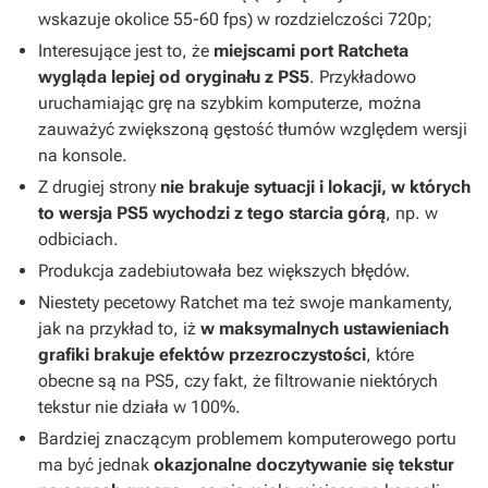
wskazuje okolice 55-60 fps) w rozdzielczości 720p;
Interesujące jest to, że
miejscami port
Ratcheta
wygląda lepiej od oryginału z PS5
. Przykładowo
uruchamiając grę na szybkim komputerze, można
zauważyć zwiększoną gęstość tłumów względem wersji
na konsole.
Z drugiej strony
nie brakuje sytuacji i lokacji, w których
to wersja PS5 wychodzi z tego starcia górą
, np. w
odbiciach.
Produkcja zadebiutowała bez większych błędów.
Niestety pecetowy
Ratchet
ma też swoje mankamenty,
jak na przykład to, iż
w maksymalnych ustawieniach
grafiki brakuje efektów przezroczystości
, które
obecne są na PS5, czy fakt, że filtrowanie niektórych
tekstur nie działa w 100%.
Bardziej znaczącym problemem komputerowego portu
ma być jednak
okazjonalne
doczytywanie się tekstur