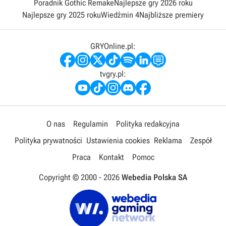
Poradnik Gothic Remake
Najlepsze gry 2026 roku
Najlepsze gry 2025 roku
Wiedźmin 4
Najbliższe premiery
GRYOnline.pl:
tvgry.pl:
O nas
Regulamin
Polityka redakcyjna
Polityka prywatności
Ustawienia cookies
Reklama
Zespół
Praca
Kontakt
Pomoc
Copyright © 2000 -
2026
Webedia Polska SA