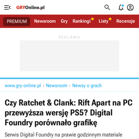




Newsroom
Gry
Rankingi
Listy
Recenzje
PREMIUM
www.gry-online.pl
Newsroom
Newsy o grach


Czy Ratchet & Clank: Rift Apart na PC
przewyższa wersję PS5? Digital
Foundry porównało grafikę
Serwis Digital Foundry na prawie godzinnym materiale