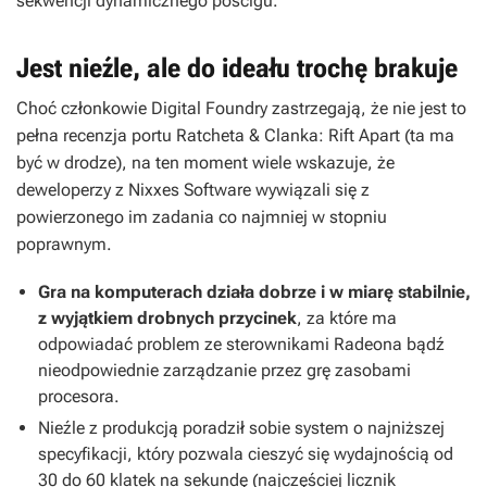
sekwencji dynamicznego pościgu.
Jest nieźle, ale do ideału trochę brakuje
Choć członkowie Digital Foundry zastrzegają, że nie jest to
pełna recenzja portu
Ratcheta & Clanka: Rift Apart
(ta ma
być w drodze), na ten moment wiele wskazuje, że
deweloperzy z Nixxes Software wywiązali się z
powierzonego im zadania co najmniej w stopniu
poprawnym.
Gra na komputerach działa dobrze i w miarę stabilnie,
z wyjątkiem drobnych przycinek
, za które ma
odpowiadać problem ze sterownikami Radeona bądź
nieodpowiednie zarządzanie przez grę zasobami
procesora.
Nieźle z produkcją poradził sobie system o najniższej
specyfikacji, który pozwala cieszyć się wydajnością od
30 do 60 klatek na sekundę (najczęściej licznik