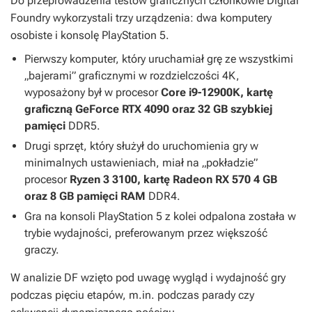
Do przeprowadzenia testów graficznych członkowie Digital
Foundry wykorzystali trzy urządzenia: dwa komputery
osobiste i konsolę PlayStation 5.
Pierwszy komputer, który uruchamiał grę ze wszystkimi
„bajerami” graficznymi w rozdzielczości 4K,
wyposażony był w procesor
Core i9-12900K, kartę
graficzną GeForce RTX 4090 oraz 32 GB szybkiej
pamięci
DDR5.
Drugi sprzęt, który służył do uruchomienia gry w
minimalnych ustawieniach, miał na „pokładzie”
procesor
Ryzen 3 3100, kartę Radeon RX 570 4 GB
oraz 8 GB pamięci RAM
DDR4.
Gra na konsoli PlayStation 5 z kolei odpalona została w
trybie wydajności, preferowanym przez większość
graczy.
W analizie DF wzięto pod uwagę wygląd i wydajność gry
podczas pięciu etapów, m.in. podczas parady czy