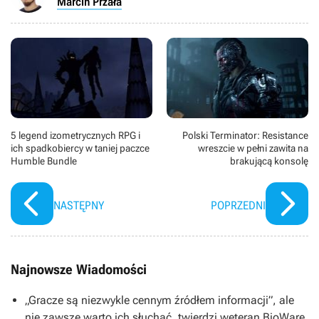
Marcin Przała
5 legend izometrycznych RPG i
Polski Terminator: Resistance
ich spadkobiercy w taniej paczce
wreszcie w pełni zawita na
Humble Bundle
brakującą konsolę
NASTĘPNY
POPRZEDNI
Najnowsze Wiadomości
„Gracze są niezwykle cennym źródłem informacji”, ale
nie zawsze warto ich słuchać, twierdzi weteran BioWare