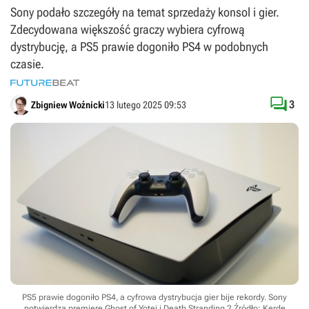
Sony podało szczegóły na temat sprzedaży konsol i gier.
Zdecydowana większość graczy wybiera cyfrową
dystrybucję, a PS5 prawie dogoniło PS4 w podobnych
czasie.

3
Zbigniew Woźnicki
13 lutego 2025 09:53
PS5 prawie dogoniło PS4, a cyfrowa dystrybucja gier bije rekordy. Sony
potwierdza premierę Ghost of Yotei i Death Stranding 2
Źródło: Kerde