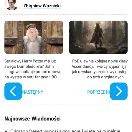
Zbigniew Woźnicki
Serialowy Harry Potter ma już
PoE ujawnia kolejne nowe klasy
swego Dumbledore’a? John
Ascendancy. Twórcy wyjaśniają,
Lithgow finalizuje ponoć umowę
jak uzyskamy częściowy dostęp
na występ w serii fantasy HBO
do tych oryginalnych w
wydarzeniu Legacy of Phrecia
NASTĘPNY
POPRZEDNI
Najnowsze Wiadomości
Crimson Desert wynosi symulację świata na zupełnie