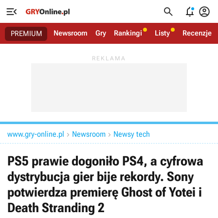




Newsroom
Gry
Rankingi
Listy
Recenzje
PREMIUM
www.gry-online.pl
Newsroom
Newsy tech


PS5 prawie dogoniło PS4, a cyfrowa
dystrybucja gier bije rekordy. Sony
potwierdza premierę Ghost of Yotei i
Death Stranding 2