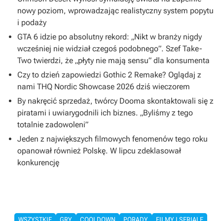
nowy poziom, wprowadzając realistyczny system popytu
i podaży
GTA 6 idzie po absolutny rekord: „Nikt w branży nigdy
wcześniej nie widział czegoś podobnego”. Szef Take-
Two twierdzi, że „płyty nie mają sensu” dla konsumenta
Czy to dzień zapowiedzi Gothic 2 Remake? Oglądaj z
nami THQ Nordic Showcase 2026 dziś wieczorem
By nakręcić sprzedaż, twórcy Dooma skontaktowali się z
piratami i uwiarygodnili ich biznes. „Byliśmy z tego
totalnie zadowoleni”
Jeden z największych filmowych fenomenów tego roku
opanował również Polskę. W lipcu zdeklasował
konkurencję
WSZYSTKIE
GRY
COOLDOWN
PORADY
FILMY I SERIALE