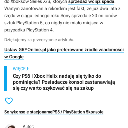
do Xboksów Series X/S, których
sprzedaż wciąż spada
.
Wartym zanotowania rekordem jest fakt, że już dwa lata z
rzędu w ciągu jednego roku Sony sprzedaje 20 milionów
sztuk PlayStation 5, co nigdy nie miało miejsca w
przypadku PlayStation 4.
Dziękujemy za przeczytanie artykułu.
Ustaw GRYOnline.pl jako preferowane źródło wiadomości
w Google
WIĘCEJ:
Czy PS6 i Xbox Helix nadają się tylko do
pominięcia? Posiadacze konsol zastanawiają
się czy warto szykować się na zakup

Sony
konsole stacjonarne
PS5 / PlayStation 5
konsole
Autor: