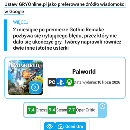
Ustaw GRYOnline.pl jako preferowane źródło wiadomości
w Google
WIĘCEJ:
2 miesiące po premierze Gothic Remake
pozbywa się irytującego błędu, przez który nie
dało się ukończyć gry. Twórcy naprawili również
dwie inne istotne usterki
Palworld
Data wydania:
10 lipca 2026


7.4
9.4
7.7
Gracze
Steam
OpenCritic


Oceń Grę