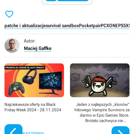

patche i aktualizacje
survival sandbox
Pocketpair
PC
XONE
PS5
XSX
Autor:
Maciej Gaffke
Najciekawsze oferty na Black
Jeden z najlepszych „klonów”
Friday Week 2024 - 28.11.2024
hitowego Vampire Survivors za
darmo w Epic Games Store.
Brotato zachwyca niemal
wyłącznie pozytywnymi
recenzjami
NASTĘPNY