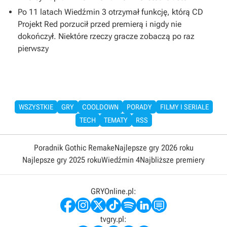
Po 11 latach Wiedźmin 3 otrzymał funkcję, którą CD
Projekt Red porzucił przed premierą i nigdy nie
dokończył. Niektóre rzeczy gracze zobaczą po raz
pierwszy
WSZYSTKIE
GRY
COOLDOWN
PORADY
FILMY I SERIALE
TECH
TEMATY
RSS
Poradnik Gothic Remake
Najlepsze gry 2026 roku
Najlepsze gry 2025 roku
Wiedźmin 4
Najbliższe premiery
GRYOnline.pl:
tvgry.pl: