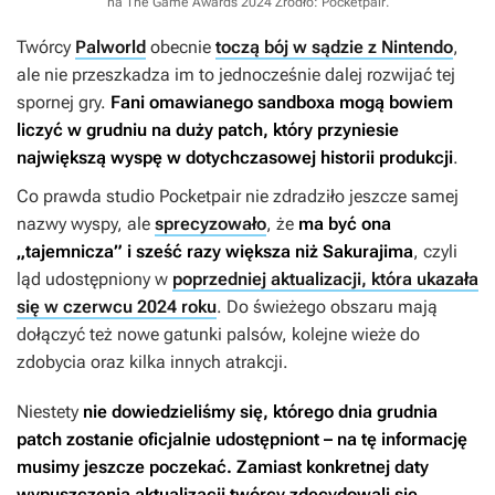
na The Game Awards 2024
Źródło: Pocketpair
.
Twórcy
Palworld
obecnie
toczą bój w sądzie z Nintendo
,
ale nie przeszkadza im to jednocześnie dalej rozwijać tej
spornej gry.
Fani omawianego sandboxa mogą bowiem
liczyć w grudniu na duży patch, który przyniesie
największą wyspę w dotychczasowej historii produkcji
.
Co prawda studio Pocketpair nie zdradziło jeszcze samej
nazwy wyspy, ale
sprecyzowało
, że
ma być ona
„tajemnicza” i sześć razy większa niż Sakurajima
, czyli
ląd udostępniony w
poprzedniej aktualizacji, która ukazała
się w czerwcu 2024 roku
. Do świeżego obszaru mają
dołączyć też nowe gatunki palsów, kolejne wieże do
zdobycia oraz kilka innych atrakcji.
Niestety
nie dowiedzieliśmy się, którego dnia grudnia
patch zostanie oficjalnie udostępniont
– na tę informację
musimy jeszcze poczekać. Zamiast konkretnej daty
wypuszczenia aktualizacji twórcy zdecydowali się