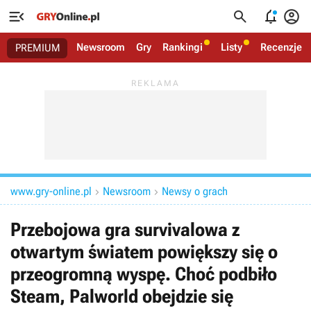




Newsroom
Gry
Rankingi
Listy
Recenzje
PREMIUM
www.gry-online.pl
Newsroom
Newsy o grach


Przebojowa gra survivalowa z
otwartym światem powiększy się o
przeogromną wyspę. Choć podbiło
Steam, Palworld obejdzie się