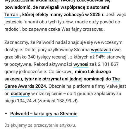
powiadomić, że nawiązali współpracę z autorami
Terrarii
, której efekty mamy zobaczyć w 2025 r.
Jeśli więc
jesteście fanami obu tych tytułów, macie duży powód do
radości, bo zapewne czeka Was fajny crossover..
Zaznaczmy, że
Palworld
nadal znajduje się we wczesnym
dostępie. Do tej pory użytkownicy Steama
wystawili
owej
grze blisko 340 tysięcy recenzji, z których aż 94% stanowią
te pozytywne. Rekord aktywności
wynosi
zaś 2 101 867
graczy jednocześnie. Co ciekawe,
mimo tak dużego
sukcesu, tytuł nie otrzymał ani jednej nominacji do
The
Game Awards 2024
.
Obecnie na platformie firmy Valve jest
on
dostępny
w niższej cenie – do 4 grudnia zapłacimy za
niego 104,24 zł (zamiast 138,99 zł).
Palworld – karta gry na Steamie
Dziękujemy za przeczytanie artykułu.