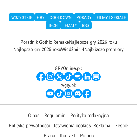
WSZYSTKIE
GRY
COOLDOWN
PORADY
FILMY I SERIALE
TECH
TEMATY
RSS
Poradnik Gothic Remake
Najlepsze gry 2026 roku
Najlepsze gry 2025 roku
Wiedźmin 4
Najbliższe premiery
GRYOnline.pl:
tvgry.pl:
O nas
Regulamin
Polityka redakcyjna
Polityka prywatności
Ustawienia cookies
Reklama
Zespół
Praca
Kontakt
Pomoc