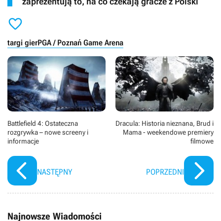
zaprezentują to, na co czekają gracze z Polski

targi gier
PGA / Poznań Game Arena
Battlefield 4: Ostateczna
Dracula: Historia nieznana, Brud i
rozgrywka – nowe screeny i
Mama - weekendowe premiery
informacje
filmowe
NASTĘPNY
POPRZEDNI
Najnowsze Wiadomości