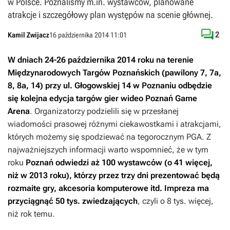
w Polsce. Poznalismy m.in. wystawców, planowane
atrakcje i szczegółowy plan występów na scenie głównej.

2
Kamil Zwijacz
16 października 2014 11:01
W dniach 24-26 października 2014 roku na terenie
Międzynarodowych Targów Poznańskich (pawilony 7, 7a,
8, 8a, 14) przy ul. Głogowskiej 14 w Poznaniu odbędzie
się kolejna edycja targów gier wideo Poznań Game
Arena
. Organizatorzy podzielili się w przesłanej
wiadomości prasowej różnymi ciekawostkami i atrakcjami,
których możemy się spodziewać na tegorocznym PGA. Z
najważniejszych informacji warto wspomnieć, że w tym
roku
Poznań odwiedzi aż 100 wystawców (o 41 więcej,
niż w 2013 roku), którzy przez trzy dni prezentować będą
rozmaite gry, akcesoria komputerowe itd. Impreza ma
przyciągnąć 50 tys. zwiedzających
, czyli o 8 tys. więcej,
niż rok temu.