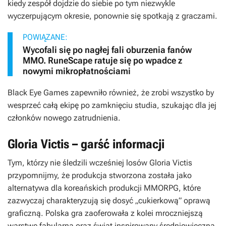
kiedy zespół dojdzie do siebie po tym niezwykle
wyczerpującym okresie, ponownie się spotkają z graczami.
POWIĄZANE:
Wycofali się po nagłej fali oburzenia fanów
MMO. RuneScape ratuje się po wpadce z
nowymi mikropłatnościami
Black Eye Games zapewniło również, że zrobi wszystko by
wesprzeć całą ekipę po zamknięciu studia, szukając dla jej
członków nowego zatrudnienia.
Gloria Victis – garść informacji
Tym, którzy nie śledzili wcześniej losów
Gloria Victis
przypomnijmy, że produkcja stworzona została jako
alternatywa dla koreańskich produkcji MMORPG, które
zazwyczaj charakteryzują się dosyć „cukierkową” oprawą
graficzną. Polska gra zaoferowała z kolei mroczniejszą
warstwę fabularną oraz świat inspirowany średniowieczną