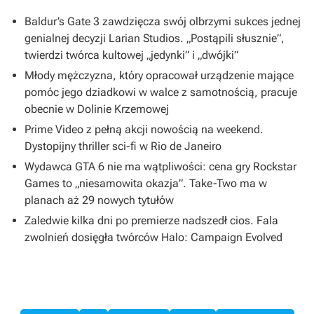
Baldur’s Gate 3 zawdzięcza swój olbrzymi sukces jednej
genialnej decyzji Larian Studios. „Postąpili słusznie”,
twierdzi twórca kultowej „jedynki” i „dwójki”
Młody mężczyzna, który opracował urządzenie mające
pomóc jego dziadkowi w walce z samotnością, pracuje
obecnie w Dolinie Krzemowej
Prime Video z pełną akcji nowością na weekend.
Dystopijny thriller sci-fi w Rio de Janeiro
Wydawca GTA 6 nie ma wątpliwości: cena gry Rockstar
Games to „niesamowita okazja”. Take-Two ma w
planach aż 29 nowych tytułów
Zaledwie kilka dni po premierze nadszedł cios. Fala
zwolnień dosięgła twórców Halo: Campaign Evolved