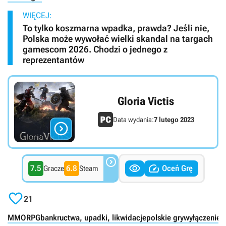
WIĘCEJ:
To tylko koszmarna wpadka, prawda? Jeśli nie,
Polska może wywołać wielki skandal na targach
gamescom 2026. Chodzi o jednego z
reprezentantów
Gloria Victis
Data wydania:
7 lutego 2023




7.5
6.8
Oceń Grę
Gracze
Steam

21
MMORPG
bankructwa, upadki, likwidacje
polskie gry
wyłączenie 