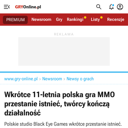




Newsroom
Gry
Rankingi
Listy
Recenzje
PREMIUM
www.gry-online.pl
Newsroom
Newsy o grach


Wkrótce 11-letnia polska gra MMO
przestanie istnieć, twórcy kończą
działalność
Polskie studio Black Eye Games wkrótce przestanie istnieć.