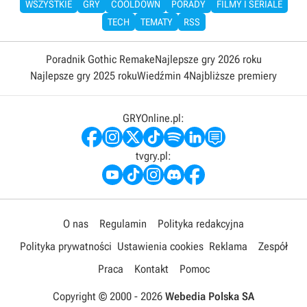
WSZYSTKIE
GRY
COOLDOWN
PORADY
FILMY I SERIALE
TECH
TEMATY
RSS
Poradnik Gothic Remake
Najlepsze gry 2026 roku
Najlepsze gry 2025 roku
Wiedźmin 4
Najbliższe premiery
GRYOnline.pl:
tvgry.pl:
O nas
Regulamin
Polityka redakcyjna
Polityka prywatności
Ustawienia cookies
Reklama
Zespół
Praca
Kontakt
Pomoc
Copyright © 2000 -
2026
Webedia Polska SA