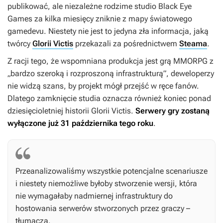
publikować, ale niezależne rodzime studio Black Eye
Games za kilka miesięcy zniknie z mapy światowego
gamedevu. Niestety nie jest to jedyna zła informacja, jaką
twórcy
Glorii Victis
przekazali za pośrednictwem
Steama
.
Z racji tego, że wspomniana produkcja jest grą MMORPG z
„bardzo szeroką i rozproszoną infrastrukturą”, deweloperzy
nie widzą szans, by projekt mógł przejść w ręce fanów.
Dlatego zamknięcie studia oznacza również koniec ponad
dziesięcioletniej historii
Glorii Victis
.
Serwery gry zostaną
wyłączone już 31 października tego roku
.
Przeanalizowaliśmy wszystkie potencjalne scenariusze
i niestety niemożliwe byłoby stworzenie wersji, która
nie wymagałaby nadmiernej infrastruktury do
hostowania serwerów stworzonych przez graczy –
tłumaczą.