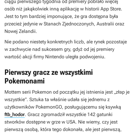
ciągu pierwszego tygodnia od premiery pobrało więcej
osób niż jakąkolwiek inną aplikację w historii App Store.
Jest to tym bardziej imponujące, że gra dostępna była
przecież jedynie w Stanach Zjednoczonych, Australii oraz
Nowej Zelandii.
Nie podano niestety konkretnych liczb, ale rynek pozostaje
w zachwycie nad sukcesem gry, gdyż od jej premiery
wartość akcji firmy Nintendo uległa podwojeniu.
Pierwszy gracz ze wszystkimi
Pokemonami
Mottem serii
Pokemon
od początku jej istnienia jest „złap je
wszystkie”. Sztuka ta właśnie udała się jednemu z
użytkowników
PokemonGO
, posługującemu się ksywką
ftb_hodor
. Gracz zgromadził wszystkie 142 gatunki
stworków dostępne w grze w USA. Nie wiemy, czy jest
pierwszą osobą, która tego dokonała, ale jest pierwszą,