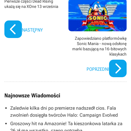
Pierwsze części Dead Rising
ukażą się na XOne 13 września
NASTĘPNY
Zapowiedziano platformówkę
Sonic Mania - nową odsłonę
marki bazującą na 16-bitowych
klasykach
POPRZEDNI
Najnowsze Wiadomości
Zaledwie kilka dni po premierze nadszedł cios. Fala
zwolnień dosięgła twórców Halo: Campaign Evolved
Groszowy hit na Amazonie! Ta kieszonkowa latarka za
26 zł ma wszystko, czego potrzeba