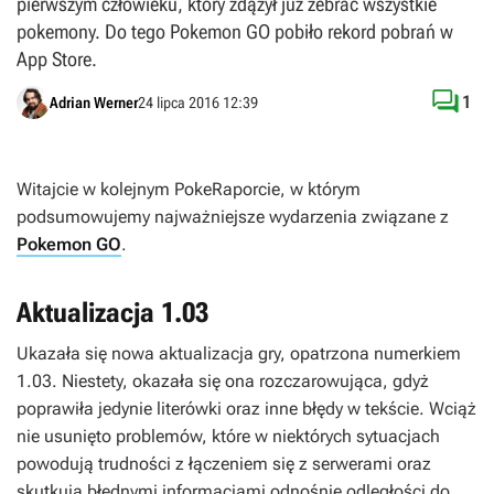
pierwszym człowieku, który zdążył już zebrać wszystkie
pokemony. Do tego Pokemon GO pobiło rekord pobrań w
App Store.

1
Adrian Werner
24 lipca 2016 12:39
Witajcie w kolejnym PokeRaporcie, w którym
podsumowujemy najważniejsze wydarzenia związane z
Pokemon GO
.
Aktualizacja 1.03
Ukazała się nowa aktualizacja gry, opatrzona numerkiem
1.03. Niestety, okazała się ona rozczarowująca, gdyż
poprawiła jedynie literówki oraz inne błędy w tekście. Wciąż
nie usunięto problemów, które w niektórych sytuacjach
powodują trudności z łączeniem się z serwerami oraz
skutkują błędnymi informacjami odnośnie odległości do