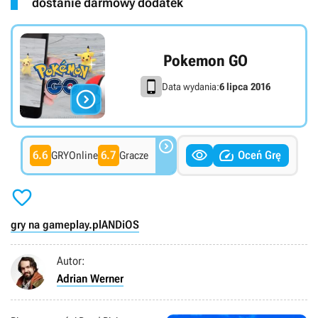
dostanie darmowy dodatek
Pokemon GO
Data wydania:
6 lipca 2016




6.6
6.7
Oceń Grę
GRYOnline
Gracze

gry na gameplay.pl
AND
iOS
Autor:
Adrian Werner