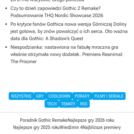
Czy to dzień zapowiedzi Gothic 2 Remake?
Podsumowanie THQ Nordic Showcase 2026
Po krytyce fanów Gothica nowa wersja Górniczej Doliny
jest gotowa, by znów powalczyć o ich serca. Oto ważna
data dla Gothic: A Shadow’s Quest
Niespodzianka: nastawiona na fabułę mroczna gra
właśnie otrzymała nowy dodatek. Premiera Reanimal:
The Prisoner
WSZYSTKIE
GRY
COOLDOWN
PORADY
FILMY I SERIALE
TECH
TEMATY
RSS
Poradnik Gothic Remake
Najlepsze gry 2026 roku
Najlepsze gry 2025 roku
Wiedźmin 4
Najbliższe premiery