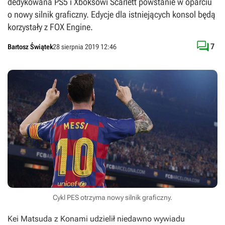
dedykowana PS5 i Xboksowi Scarlett powstanie w oparciu
o nowy silnik graficzny. Edycje dla istniejących konsol będą
korzystały z FOX Engine.

7
Bartosz Świątek
28 sierpnia 2019 12:46
Cykl PES otrzyma nowy silnik graficzny.
Kei Matsuda z Konami udzielił niedawno wywiadu