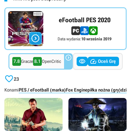
eFootball PES 2020

Data wydania:
10 września 2019



7.8
8.1
Oceń Grę
Gracze
OpenCritic

23
Konami
PES / eFootball (marka)
Fox Engine
piłka nożna (gry)
dzie