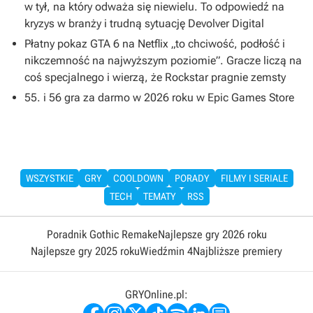
w tył, na który odważa się niewielu. To odpowiedź na
kryzys w branży i trudną sytuację Devolver Digital
Płatny pokaz GTA 6 na Netflix „to chciwość, podłość i
nikczemność na najwyższym poziomie”. Gracze liczą na
coś specjalnego i wierzą, że Rockstar pragnie zemsty
55. i 56 gra za darmo w 2026 roku w Epic Games Store
WSZYSTKIE
GRY
COOLDOWN
PORADY
FILMY I SERIALE
TECH
TEMATY
RSS
Poradnik Gothic Remake
Najlepsze gry 2026 roku
Najlepsze gry 2025 roku
Wiedźmin 4
Najbliższe premiery
GRYOnline.pl: