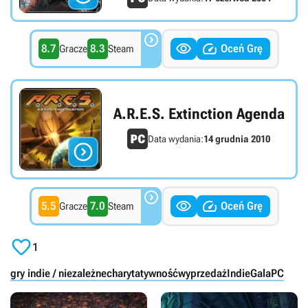



8.7
8.3
Oceń Grę
Gracze
Steam
A.R.E.S. Extinction Agenda
Data wydania:
14 grudnia 2010




5.5
7.0
Oceń Grę
Gracze
Steam

1
gry indie / niezależne
charytatywność
wyprzedaż
IndieGala
PC