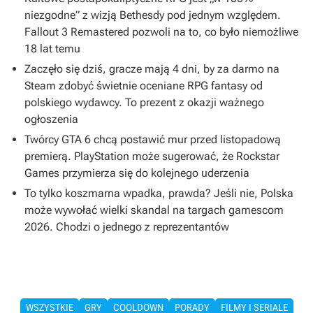
niezgodne” z wizją Bethesdy pod jednym względem.
Fallout 3 Remastered pozwoli na to, co było niemożliwe
18 lat temu
Zaczęło się dziś, gracze mają 4 dni, by za darmo na
Steam zdobyć świetnie oceniane RPG fantasy od
polskiego wydawcy. To prezent z okazji ważnego
ogłoszenia
Twórcy GTA 6 chcą postawić mur przed listopadową
premierą. PlayStation może sugerować, że Rockstar
Games przymierza się do kolejnego uderzenia
To tylko koszmarna wpadka, prawda? Jeśli nie, Polska
może wywołać wielki skandal na targach gamescom
2026. Chodzi o jednego z reprezentantów
WSZYSTKIE
GRY
COOLDOWN
PORADY
FILMY I SERIALE