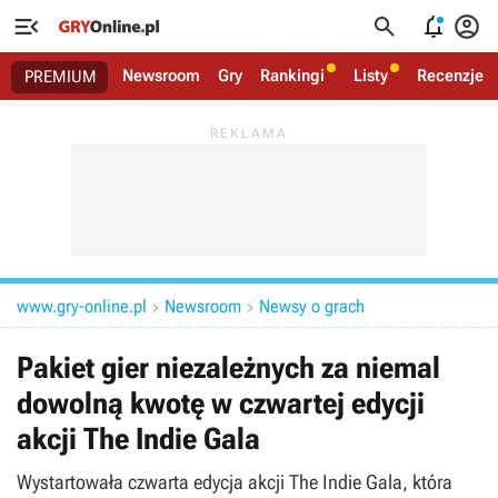




Newsroom
Gry
Rankingi
Listy
Recenzje
PREMIUM
www.gry-online.pl
Newsroom
Newsy o grach


Pakiet gier niezależnych za niemal
dowolną kwotę w czwartej edycji
akcji The Indie Gala
Wystartowała czwarta edycja akcji The Indie Gala, która