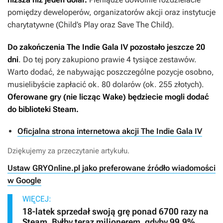
pomiędzy deweloperów, organizatorów akcji oraz instytucje
charytatywne (Child’s Play oraz Save The Child).
Do zakończenia
The Indie Gala IV
pozostało jeszcze 20
dni
. Do tej pory zakupiono prawie 4 tysiące zestawów.
Warto dodać, że nabywając poszczególne pozycje osobno,
musielibyście zapłacić ok. 80 dolarów (ok. 255 złotych).
Oferowane gry (nie licząc
Wake
) będziecie mogli dodać
do biblioteki Steam.
Oficjalna strona internetowa akcji The Indie Gala IV
Dziękujemy za przeczytanie artykułu.
Ustaw GRYOnline.pl jako preferowane źródło wiadomości
w Google
WIĘCEJ:
18-latek sprzedał swoją grę ponad 6700 razy na
Steam. Byłby teraz milionerem, gdyby 99,9%