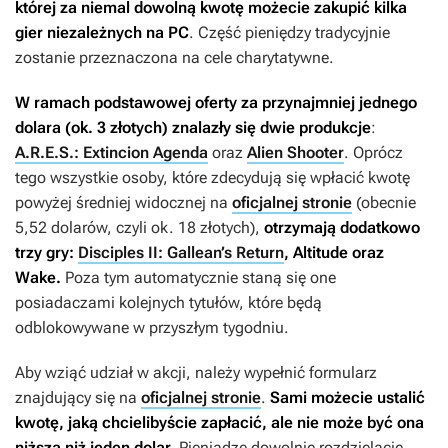
której za niemal dowolną kwotę możecie zakupić kilka
gier niezależnych na PC
. Część pieniędzy tradycyjnie
zostanie przeznaczona na cele charytatywne.
W ramach podstawowej oferty za przynajmniej jednego
dolara (ok. 3 złotych) znalazły się dwie produkcje
:
A.R.E.S.: Extincion Agenda
oraz
Alien Shooter
. Oprócz
tego wszystkie osoby, które zdecydują się wpłacić kwotę
powyżej średniej widocznej na
oficjalnej stronie
(obecnie
5,52 dolarów, czyli ok. 18 złotych),
otrzymają dodatkowo
trzy gry:
Disciples II: Gallean’s Return
,
Altitude
oraz
Wake
.
Poza tym automatycznie staną się one
posiadaczami kolejnych tytułów, które będą
odblokowywane w przyszłym tygodniu.
Aby wziąć udział w akcji, należy wypełnić formularz
znajdujący się na
oficjalnej stronie
.
Sami możecie ustalić
kwotę, jaką chcielibyście zapłacić, ale nie może być ona
niższa niż jeden dolar.
Pieniądze dowolnie rozdzielacie