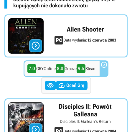
kupujących nie dokonało zwrotu
Alien Shooter
Data wydania:
12 czerwca 2003


7.0
8.0
9.5
GRYOnline
Gracze
Steam


Oceń Grę
Disciples II: Powrót
Galleana
Disciples II: Gallean's Return

Data wydania:
17 czerwca 2004