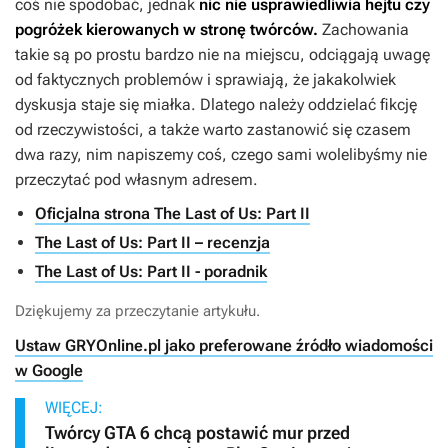
coś nie spodobać, jednak
nic nie usprawiedliwia hejtu czy
pogróżek kierowanych w stronę twórców.
Zachowania
takie są po prostu bardzo nie na miejscu, odciągają uwagę
od faktycznych problemów i sprawiają, że jakakolwiek
dyskusja staje się miałka. Dlatego należy oddzielać fikcję
od rzeczywistości, a także warto zastanowić się czasem
dwa razy, nim napiszemy coś, czego sami wolelibyśmy nie
przeczytać pod własnym adresem.
Oficjalna strona The Last of Us: Part II
The Last of Us: Part II – recenzja
The Last of Us: Part II - poradnik
Dziękujemy za przeczytanie artykułu.
Ustaw GRYOnline.pl jako preferowane źródło wiadomości
w Google
WIĘCEJ:
Twórcy GTA 6 chcą postawić mur przed