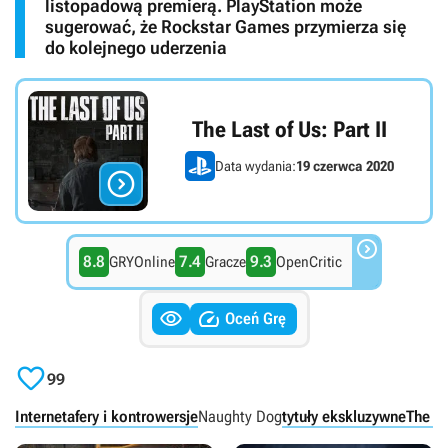
listopadową premierą. PlayStation może
sugerować, że Rockstar Games przymierza się
do kolejnego uderzenia
The Last of Us: Part II
Data wydania:
19 czerwca 2020


8.8
7.4
9.3
GRYOnline
Gracze
OpenCritic


Oceń Grę

99
Internet
afery i kontrowersje
Naughty Dog
tytuły ekskluzywne
The La