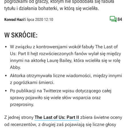
pogróżkami od graczy, którym nie spodobała się fabuła
tytułu i działania bohaterki, w którą się wcieliła.

84
Konrad Hazi
5 lipca 2020 12:10
W SKRÓCIE:
W związku z kontrowersjami wokół fabuły
The Last of
Us: Part II
hejt rozwścieczonych fanów wylał się między
innymi na aktorkę Laurę Bailey, która wcieliła się w rolę
Abby.
Aktorka otrzymywała liczne wiadomości, między innymi
z pogróżkami śmierci.
Po publikacji na Twitterze wpisu dotyczącego całej
sprawy pojawiło się wiele słów wsparcia oraz
przeprosiny.
Z jednej strony
The Last of Us: Part II
zbiera świetne oceny
od recenzentów, z drugiej zaś pojawiają się liczne głosy