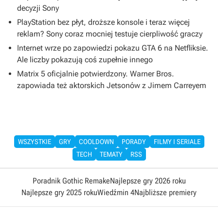
decyzji Sony
PlayStation bez płyt, droższe konsole i teraz więcej
reklam? Sony coraz mocniej testuje cierpliwość graczy
Internet wrze po zapowiedzi pokazu GTA 6 na Netfliksie.
Ale liczby pokazują coś zupełnie innego
Matrix 5 oficjalnie potwierdzony. Warner Bros.
zapowiada też aktorskich Jetsonów z Jimem Carreyem
WSZYSTKIE
GRY
COOLDOWN
PORADY
FILMY I SERIALE
TECH
TEMATY
RSS
Poradnik Gothic Remake
Najlepsze gry 2026 roku
Najlepsze gry 2025 roku
Wiedźmin 4
Najbliższe premiery