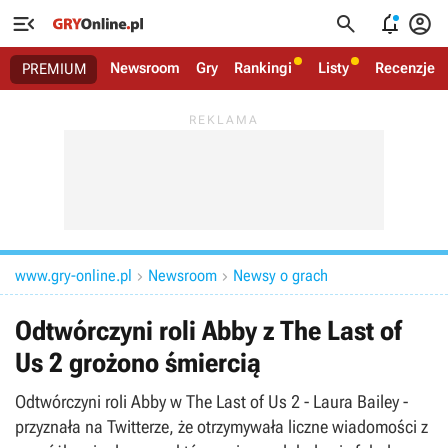




Newsroom
Gry
Rankingi
Listy
Recenzje
PREMIUM
www.gry-online.pl
Newsroom
Newsy o grach


Odtwórczyni roli Abby z The Last of
Us 2 grożono śmiercią
Odtwórczyni roli Abby w The Last of Us 2 - Laura Bailey -
przyznała na Twitterze, że otrzymywała liczne wiadomości z