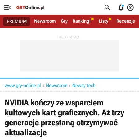




Newsroom
Gry
Rankingi
Listy
Recenzje
PREMIUM
www.gry-online.pl
Newsroom
Newsy tech


NVIDIA kończy ze wsparciem
kultowych kart graficznych. Aż trzy
generacje przestaną otrzymywać
aktualizacje