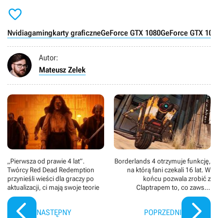

Nvidia
gaming
karty graficzne
GeForce GTX 1080
GeForce GTX 106
Autor:
Mateusz Zelek
„Pierwsza od prawie 4 lat”.
Borderlands 4 otrzymuje funkcję,
Twórcy Red Dead Redemption
na którą fani czekali 16 lat. W
przynieśli wieści dla graczy po
końcu pozwala zrobić z
aktualizacji, ci mają swoje teorie
Claptrapem to, co zawsze
chciałeś uczynić
NASTĘPNY
POPRZEDNI