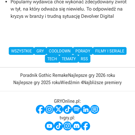
Popularny wydawca chce wykonać zdecydowany zwrot
w tył, na który odważa się niewielu. To odpowiedź na
kryzys w branży i trudną sytuację Devolver Digital
WSZYSTKIE
GRY
COOLDOWN
PORADY
FILMY I SERIALE
TECH
TEMATY
RSS
Poradnik Gothic Remake
Najlepsze gry 2026 roku
Najlepsze gry 2025 roku
Wiedźmin 4
Najbliższe premiery
GRYOnline.pl:
tvgry.pl: