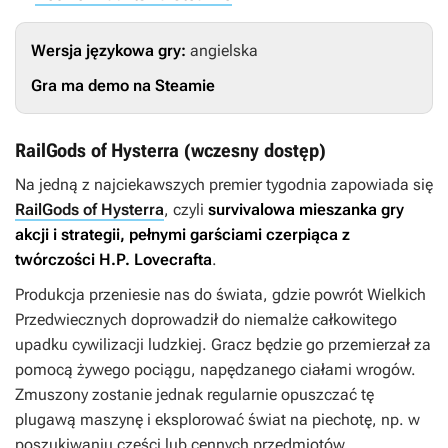
Wersja językowa gry:
angielska
Gra ma demo na Steamie
RailGods of Hysterra (wczesny dostęp)
Na jedną z najciekawszych premier tygodnia zapowiada się
RailGods of Hysterra
, czyli
survivalowa mieszanka gry
akcji i strategii, pełnymi garściami czerpiąca z
twórczości H.P. Lovecrafta
.
Produkcja przeniesie nas do świata, gdzie powrót Wielkich
Przedwiecznych doprowadził do niemalże całkowitego
upadku cywilizacji ludzkiej. Gracz będzie go przemierzał za
pomocą żywego pociągu, napędzanego ciałami wrogów.
Zmuszony zostanie jednak regularnie opuszczać tę
plugawą maszynę i eksplorować świat na piechotę, np. w
poszukiwaniu części lub cennych przedmiotów.