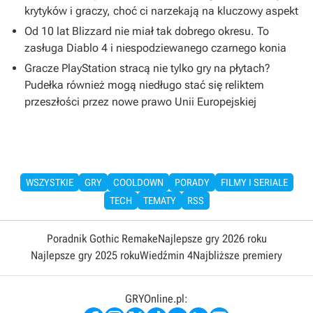
krytyków i graczy, choć ci narzekają na kluczowy aspekt
Od 10 lat Blizzard nie miał tak dobrego okresu. To
zasługa Diablo 4 i niespodziewanego czarnego konia
Gracze PlayStation stracą nie tylko gry na płytach?
Pudełka również mogą niedługo stać się reliktem
przeszłości przez nowe prawo Unii Europejskiej
WSZYSTKIE
GRY
COOLDOWN
PORADY
FILMY I SERIALE
TECH
TEMATY
RSS
Poradnik Gothic Remake
Najlepsze gry 2026 roku
Najlepsze gry 2025 roku
Wiedźmin 4
Najbliższe premiery
GRYOnline.pl: