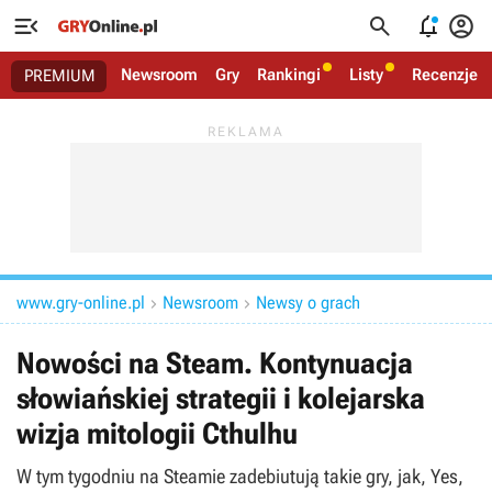




Newsroom
Gry
Rankingi
Listy
Recenzje
PREMIUM
www.gry-online.pl
Newsroom
Newsy o grach


Nowości na Steam. Kontynuacja
słowiańskiej strategii i kolejarska
wizja mitologii Cthulhu
W tym tygodniu na Steamie zadebiutują takie gry, jak, Yes,