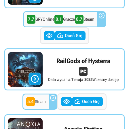

7.7
8.1
8.7
GRYOnline
Gracze
Steam


Oceń Grę
RailGods of Hysterra

Data wydania:
7 maja 2025
Wczesny dostęp



5.4
Oceń Grę
Steam