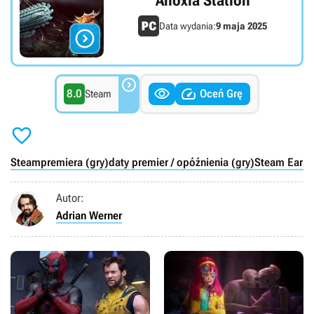
Anoxia Station
Data wydania:
9 maja 2025




8.0
Oceń Grę
Steam

Steam
premiera (gry)
daty premier / opóźnienia (gry)
Steam Early
Autor:
Adrian Werner