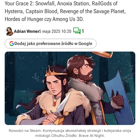
Your Grace 2: Snowfall, Anoxia Station, RailGods of
Hysterra, Captain Blood, Revenge of the Savage Planet,
Hordes of Hunger czy Among Us 3D.

1
Adrian Werner
5 maja 2025 10:20
Dodaj jako preferowane źródło w Google
Nowości na Steam. Kontynuacja słowiańskiej strategii i kolejarska wizja
mitologii Cthulhu
Źródło: Brave At Night
.