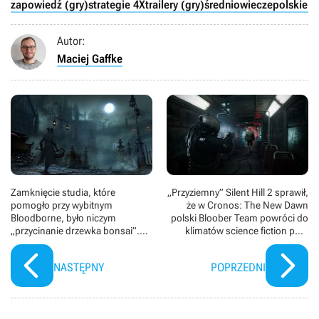
zapowiedź (gry)
strategie 4X
trailery (gry)
średniowiecze
polskie g
Autor:
Maciej Gaffke
Zamknięcie studia, które
„Przyziemny” Silent Hill 2 sprawił,
pomogło przy wybitnym
że w Cronos: The New Dawn
Bloodborne, było niczym
polski Bloober Team powróci do
„przycinanie drzewka bonsai”.
klimatów science fiction po 8
Brak wielkich gier to problem
latach przerwy
japońskich twórców sięgający
NASTĘPNY
POPRZEDNI
ery PS3