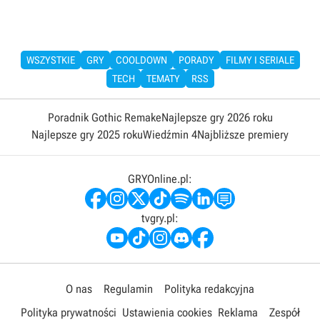
WSZYSTKIE
GRY
COOLDOWN
PORADY
FILMY I SERIALE
TECH
TEMATY
RSS
Poradnik Gothic Remake
Najlepsze gry 2026 roku
Najlepsze gry 2025 roku
Wiedźmin 4
Najbliższe premiery
GRYOnline.pl:
tvgry.pl:
O nas
Regulamin
Polityka redakcyjna
Polityka prywatności
Ustawienia cookies
Reklama
Zespół