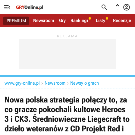




Newsroom
Gry
Rankingi
Listy
Recenzje
PREMIUM
www.gry-online.pl
Newsroom
Newsy o grach


Nowa polska strategia połączy to, za
co gracze pokochali kultowe Heroes
3 i CK3. Średniowieczne Liegecraft to
dzieło weteranów z CD Projekt Red i