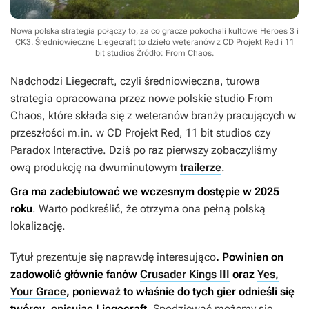
Nowa polska strategia połączy to, za co gracze pokochali kultowe Heroes 3 i
CK3. Średniowieczne Liegecraft to dzieło weteranów z CD Projekt Red i 11
bit studios
Źródło: From Chaos
.
Nadchodzi
Liegecraft
, czyli średniowieczna, turowa
strategia opracowana przez nowe polskie studio From
Chaos, które składa się z weteranów branży pracujących w
przeszłości m.in. w CD Projekt Red, 11 bit studios czy
Paradox Interactive. Dziś po raz pierwszy zobaczyliśmy
ową produkcję na dwuminutowym
trailerze
.
Gra ma zadebiutować we wczesnym dostępie w 2025
roku
. Warto podkreślić, że otrzyma ona pełną polską
lokalizację.
Tytuł prezentuje się naprawdę interesująco
. Powinien on
zadowolić głównie fanów
Crusader Kings III
oraz
Yes,
Your Grace
, ponieważ to właśnie do tych gier odnieśli się
twórcy
,
opisując
Liegecraft
. Spodziewać możemy się